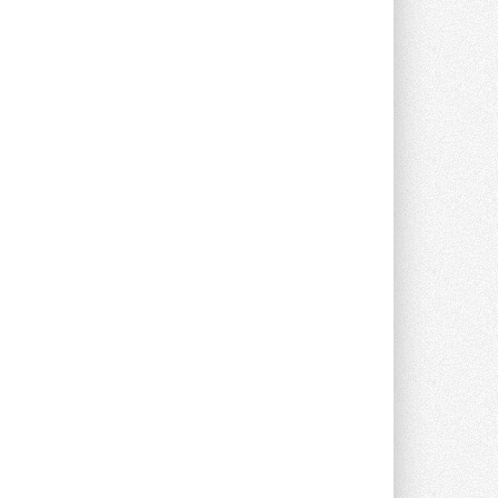
Группа «Теплолюкс» открыла
новую производственную
площадку
Открытие нового завода состоялось
сегодня в Мытищах ...
29 ИЮЛЯ 2026
Stiebel Eltron — спонсирует
международные соревнования
25 спортсменов, выступающих в
прыжках с трамплина и лыжном
двоеборье на международных ...
29 ИЮЛЯ 2026
Новый фирменный магазин
Midea открылся в Сургуте
Компания «Даичи» совместно с
партнером «Энердрим» открыла новый
фирменный магазин Midea в Сургуте ...
29 ИЮЛЯ 2026
Токио — лидер по
интенсивности использования
кондиционеров
Данные получены в ходе очередного