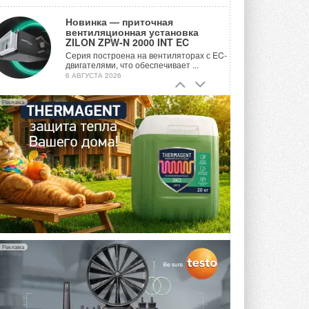
Новинка — приточная
вентиляционная установка
ZILON ZPW-N 2000 INT EC
Серия построена на вентиляторах с EC-
двигателями, что обеспечивает ...
6 АВГУСТА 2026
Учёные ЮУрГУ создали
Реклама
каскадную установку,
объединяющую солнечную и
геотермальную энергию
Природосберегающие технологии ...
6 АВГУСТА 2026
Для Арктики создали
технологию защиты
ветрогенераторов от аварий
Разработка учитывает влияние
мерзлоты, обледенения и снеговых ...
6 АВГУСТА 2026
Реклама
Гибридный тепловой насос PV/T
с одним общим испарителем
Исследователи предложили
конструкцию двухисточникового ...