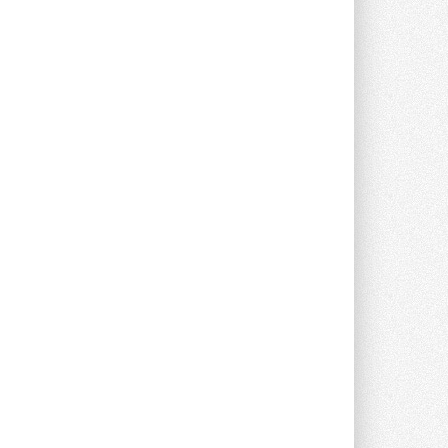
опроса Daikin о восприятии жары ...
28 ИЮЛЯ 2026
CDU производства LG прошёл
валидацию NVIDIA для ИИ-дата-
центров
Компания становится официальным
партнёром NVIDIA по системам ...
28 ИЮЛЯ 2026
В Великобритании предлагают
сделать кондиционирование
обязательным для новостроек
Либеральные демократы внесли
предложение оснащать все новые ...
1
28 ИЮЛЯ 2026
В Подмосковье запустят
производство холодильной
техники и теплообменного
оборудования
Проект реализует компания «ВЕЗА» ...
28 ИЮЛЯ 2026
Ридан объявил о старте продаж
автоматического
балансировочного клапана