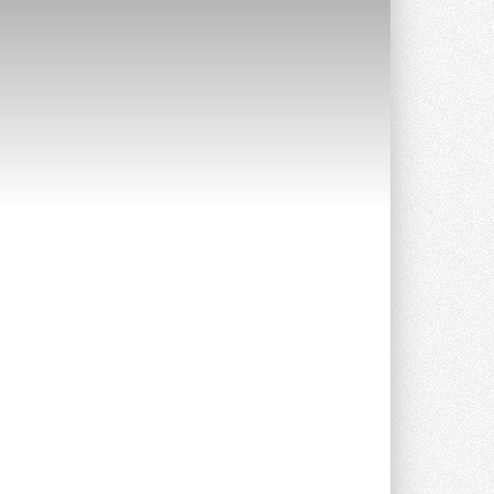
Уже через месяц в России
можно будет устанавливать
солнечные панели в МКД
С 1 сентября снимается запрет на
микрогенерацию в многоквартирных ...
30 ИЮЛЯ 2026
Канальные вентиляторы с ЕС-
двигателями Sysimple TRS EC
Poti
Новинка от Системэйр —
прямоугольный канальный ...
30 ИЮЛЯ 2026
Краска для окон: как выбрать
состав, который не
растрескается после первой
зимы
Частые вопросы о краске для окон ...
30 ИЮЛЯ 2026
СИЭНПИ РУС представила
новую серию консольных
насосов NM
Усовершенствованная гидравлика
помогает снизить энергопотребление ...
30 ИЮЛЯ 2026