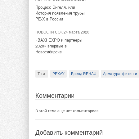
от Panasonic увеличит запас
Процесс Энгеля, или
хода машин Tesla
История появления трубы
PE‑X в России
Тэги:
Солнечные коллекторы, панели
НОВОСТИ СОК 24 марта 2020
Тэги:
Панасоник Рус
Бренд Panasonic
«BAXI EXPO и партнеры
Комментарии
2020» впервые в
Новосибирске
Комментарии
В этой теме еще нет комментариев
В этой теме еще нет комментариев
Тэги:
РЕХАУ
Бренд REHAU
Арматура, фитинги
Добавить комментарий
Добавить комментарий
Комментарии
Ваше имя *
Ваш E-mail *
Ваше имя *
Ваш E-mail *
В этой теме еще нет комментариев
Текст комментария
Текст комментария
Добавить комментарий