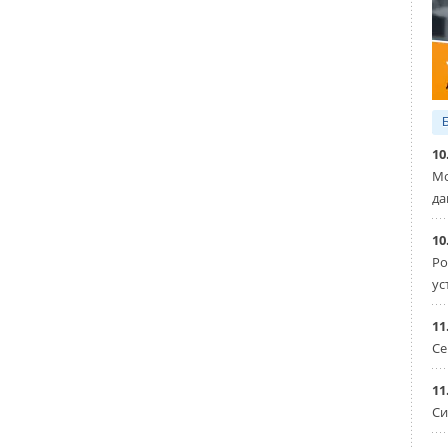
дфордского университета тестируют тонкий слой
ю снижения рабочей температуры солнечных панелей,
олее эффективными и увеличить их срок службы.
10
Мо
да
10
Ро
ус
11
Се
11
Си