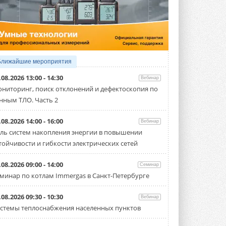
5 АВГУСТА 2026
21-й ежегодный форум
«ЦОД-2026»
Мероприятие пройдет 2-3 сентября в
отеле Radisson Slavyanskaya. Форум
посетит более двух тысяч участников ...
Ближайшие мероприятия
5 АВГУСТА 2026
.08.2026 13:00 - 14:30
Вебинар
Китайская Shenling представила
ниторинг, поиск отклонений и дефектоскопия по
линейку тепловых насосов
нным ТЛО. Часть 2
«воздух-вода» на R290
Серия ThermaX R290 All-In-One
включает три модели ...
.08.2026 14:00 - 16:00
Вебинар
4 АВГУСТА 2026
ль систем накопления энергии в повышении
тойчивости и гибкости электрических сетей
Тепловые насосы в связке с
солнечной генерацией и
накопителем снижают
.08.2026 09:00 - 14:00
Семинар
потребление на 60%
минар по котлам Immergas в Санкт-Петербурге
Исследователи из Италии установили ...
4 АВГУСТА 2026
.08.2026 09:30 - 10:30
Вебинар
«РУСКЛИМАТ Fest 2026» в Уфе
стемы теплоснабжения населенных пунктов
собрал свыше 700 профи
климатической отрасли