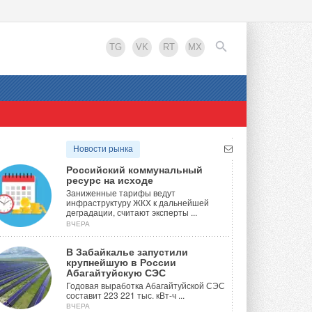
TG
VK
RT
MX
EN
Новости рынка
Российский коммунальный
ресурс на исходе
Заниженные тарифы ведут
инфраструктуру ЖКХ к дальнейшей
деградации, считают эксперты ...
ВЧЕРА
В Забайкалье запустили
крупнейшую в России
Абагайтуйскую СЭС
Годовая выработка Абагайтуйской СЭС
составит 223 221 тыс. кВт-ч ...
ВЧЕРА