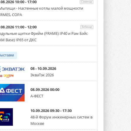
.08.2026 10:00 - 17:00
Семинар
Организатором выступил торгово-
производственный холдинг ...
 Мытищи - Настенные котлы малой мощности
3 АВГУСТА 2026
RMES, COPA
«Датарк» испытал модульный
.08.2026 11:00 - 12:00
ЦОД с плотностью 54 кВт на
Вебинар
стойку
дульные щитки Фрейм (FRAME) IP40 и Рам Бэйс
Испытания прошли на собственной
AM Base) IP65 от ДКС
производственной площадке и были ...
3 АВГУСТА 2026
Выставки
Samsung выпускает VRF-
систему DVM на R32
Линейка включает семь типоразмеров
08 - 10.09.2026
производительностью от 22,4 до 56 кВт.
ЭкваТэк 2026
Суммарная длина трубопроводов ...
3 АВГУСТА 2026
08.09.2026 00:00
«СиСофт Девелопмент» подвел
А-ФЕСТ
итоги конкурса студенческих
проектов «ТИМ-лидеры 2026»
Новый сезон конкурса «ТИМ-лидеры»
10.09.2026 09:30 - 17:30
стартует уже в сентябре 2026 года ...
3 АВГУСТА 2026
48-й Форум инженерных систем в
Москве
«Русклимат» укрепляет