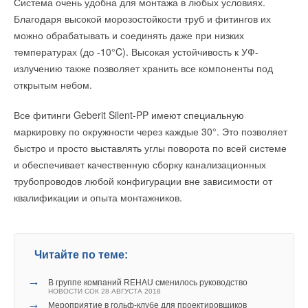
Система очень удобна для монтажа в любых условиях.
Комментарии
Благодаря высокой морозостойкости труб и фитингов их
Добавить комментарий
можно обрабатывать и соединять даже при низких
В этой теме еще нет комментариев
температурах (до -10°C). Высокая устойчивость к УФ-
Ваше имя *
излучению также позволяет хранить все компоненты под
Добавить комментарий
открытым небом.
Ваш E-mail *
Ваше имя *
Все фитинги Geberit Silent-PP имеют специальную
маркировку по окружности через каждые 30°. Это позволяет
быстро и просто выставлять углы поворота по всей системе
Текст комментария
Ваш E-mail *
и обеспечивает качественную сборку канализационных
трубопроводов любой конфигурации вне зависимости от
квалификации и опыта монтажников.
Текст комментария
Читайте по теме:
→
В группе компаний REHAU сменилось руководство
НОВОСТИ СОК 28 АВГУСТА 2018
→
Мероприятие в гольф-клубе для проектировщиков