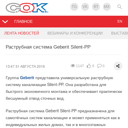
TG
VK
RT
MX
ГЛАВНОЕ
EN
Модернизация увлажнителей Pioneer
Мультизональные VRF системы Bosch
ЛЕНТА НОВОСТЕЙ
ВЕБИНАРЫ И КОНФЕРЕНЦИИ
ВЫСТАВ
установлены в СПб
Раструбная система Geberit Silent-PP
11:51 31 АВГУСТА 2016
2389
1
0
09:49 31 АВГУСТА 2016
3766
10
0
Компания
United Elements
Group на базе собственного
производственного комплекса осуществила модернизацию
В июле месяце компания
МКТ
первая в России осуществила
13:47 31 АВГУСТА 2016
1147
0
0
пароувлажнителей
Pioneer
серии SMART. Новые
поставку 2-х мультизональных cистем кондиционирования
Группа
Geberit
представила универсальную раструбную
контроллеры EM2X00-X1 с расширенным функционалом
VRF BOSCH.
систему канализации Silent-PP. Она разработана для
осуществляют комплексное управление увлажнителем по
быстрого экономичного монтажа и обеспечивает практически
В августе осуществлена установка и запуск двух VRF систем
датчику влажности окружающей среды и канальному
бесшумный отвод сточных вод.
Bosch
мощностью 28 кВт каждая.
датчику-ограничителю. В результате усовершенствования
модели SMART предотвращен риск конденсации влаги в
Раструбная система Geberit Silent-PP предназначена для
Мультизональные VRF системы Bosch установлены в Санкт-
воздуховоде в процессе увлажнения воздуха.
самотёчных систем канализации и может применяться как в
Петербурге, в здании Проектного института №1 по адресу:
индивидуальных жилых домах, так и в многоэтажных
Державенский пер. ,д.5
Отметим, что модернизация не вызвала изменения