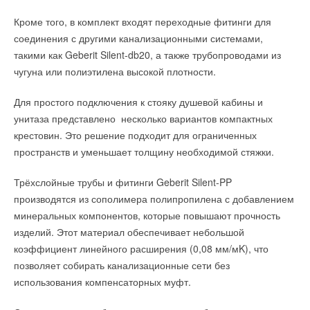
«дочками» Ariston и BSH
→
Новое приобретение Dantherm Group
НОВОСТИ СОК 27 АПРЕЛЯ 2024
Кроме того, в комплект входят переходные фитинги для
НОВОСТИ СОК 14 МАЯ 2018
→
Bоsch и Buderus представили каталоги продукции и
→
humiSonic direct: новая версия
соединения с другими канализационными системами,
решений на 2023 год
НОВОСТИ СОК 11 АПРЕЛЯ 2018
НОВОСТИ СОК 17 ЯНВАРЯ 2023
такими как Geberit Silent-db20, а также трубопроводами из
→
Расширение географии производства Carel
→
Новинка от Bosch - флагманская серия Climate Line
НОВОСТИ СОК 11 АПРЕЛЯ 2018
чугуна или полиэтилена высокой плотности.
6000i
→
Автоматика Carel в России
НОВОСТИ СОК 26 ОКТЯБРЯ 2022
НОВОСТИ СОК 15 МАРТА 2018
→
Великолепная сотня: оборудование брендов Bosch и
→
Для простого подключения к стояку душевой кабины и
Обновление модельного ряда Dantherm
Buderus признано лучшим
НОВОСТИ СОК 28 СЕНТЯБРЯ 2017
НОВОСТИ СОК 28 ЯНВАРЯ 2022
унитаза представлено несколько вариантов компактных
→
→
CAREL в рядах партнеров программы «ГОРИЗОНТ
Для бренда Buderus разработан уникальный звуковой
крестовин. Это решение подходит для ограниченных
2020»
логотип
НОВОСТИ СОК 5 ИЮЛЯ 2017
НОВОСТИ СОК 15 ДЕКАБРЯ 2021
пространств и уменьшает толщину необходимой стяжки.
→
Новые бюджетные европейские блоки для мультисплит-
систем
НОВОСТИ СОК 5 ИЮЛЯ 2017
Трёхслойные трубы и фитинги Geberit Silent-PP
→
Эксклюзивная доработка VRV-систем для России
производятся из сополимера полипропилена с добавлением
НОВОСТИ СОК 5 ИЮЛЯ 2017
минеральных компонентов, которые повышают прочность
изделий. Этот материал обеспечивает небольшой
Уведомления отключены
коэффициент линейного расширения (0,08 мм/мK), что
Комментарии
позволяет собирать канализационные сети без
использования компенсаторных муфт.
Уведомления отключены
В этой теме еще нет комментариев