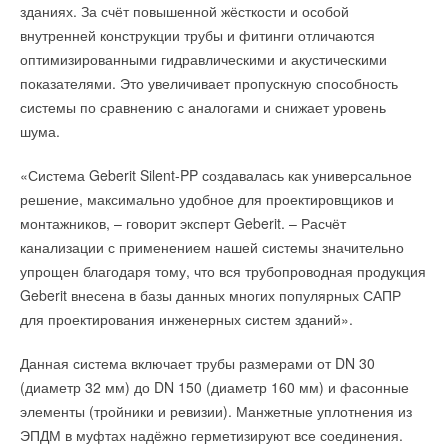
зданиях. За счёт повышенной жёсткости и особой
стоимости оборудования.
В процессе установки и запуска оборудование Bosch
внутренней конструкции трубы и фитинги отличаются
зарекомендовало себя как профессиональная
Пароувлажнители Pioneer серии SMART, производятся в
оптимизированными гидравлическими и акустическими
высококачественная техника.
Южной Корее и созданы специально для частных,
показателями. Это увеличивает пропускную способность
административных и коммерческих объектов. Агрегаты
системы по сравнению с аналогами и снижает уровень
сочетают в себе стильный европейский дизайн и приятное
шума.
соотношение цены и характеристик. Увлажнители серии
«Система Geberit Silent-PP создавалась как универсальное
SMART укомплектованы бесшумным контактором,
Читайте по теме:
решение, максимально удобное для проектировщиков и
современной системой управления и долговечными
→
монтажников, – говорит эксперт Geberit. – Расчёт
многоразовыми цилиндрами. Благодаря встроенной плате
LaggarTT на стенде Минпромторга России на выставке
«Иннопром»
канализации с применением нашей системы значительно
прибор легко подключить к системе «Умный дом», используя
НОВОСТИ СОК 11 ИЮЛЯ 2025
→
упрощен благодаря тому, что вся трубопроводная продукция
«Севергрупп» продала бывший завод Bosch
протокол Modbus.
НОВОСТИ СОК 25 ИЮНЯ 2025
Geberit внесена в базы данных многих популярных САПР
→
Bosch объявил о крупнейшей за свою 137-летнюю
для проектирования инженерных систем зданий».
историю сделке
НОВОСТИ СОК 25 ИЮЛЯ 2024
→
Петербургский завод Bosch передали под управление
Читайте по теме:
Данная система включает трубы размерами от DN 30
«Газпрома»
НОВОСТИ СОК 23 МАЯ 2024
(диаметр 32 мм) до DN 150 (диаметр 160 мм) и фасонные
→
→
Bosch инвестировал в переработку li-ion аккумуляторов
Сенсорный пульт для систем кондиционирования
элементы (тройники и ревизии). Манжетные уплотнения из
«следующего поколения»
НОВОСТИ СОК 14 ИЮНЯ 2018
НОВОСТИ СОК 21 МАЯ 2024
→
Тепловые насосы для бассейнов
ЭПДМ в муфтах надёжно герметизируют все соединения.
→
Путин передал структуре «Газпрома» управление
НОВОСТИ СОК 18 МАЯ 2018