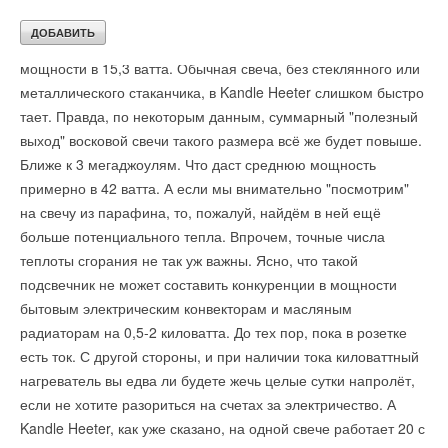
чуть больше, то выходит, что выработка ею энергии
составляет 55 килоджоулей в час, что соответствует
мощности в 15,3 ватта. Обычная свеча, без стеклянного или
металлического стаканчика, в Kandle Heeter слишком быстро
тает. Правда, по некоторым данным, суммарный "полезный
выход" восковой свечи такого размера всё же будет повыше.
Ближе к 3 мегаджоулям. Что даст среднюю мощность
примерно в 42 ватта. А если мы внимательно "посмотрим"
на свечу из парафина, то, пожалуй, найдём в ней ещё
больше потенциального тепла. Впрочем, точные числа
теплоты сгорания не так уж важны. Ясно, что такой
подсвечник не может составить конкуренции в мощности
бытовым электрическим конвекторам и масляным
радиаторам на 0,5-2 киловатта. До тех пор, пока в розетке
есть ток. С другой стороны, и при наличии тока киловаттный
нагреватель вы едва ли будете жечь целые сутки напролёт,
если не хотите разориться на счетах за электричество. А
Kandle Heeter, как уже сказано, на одной свече работает 20 с