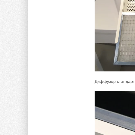
Stiebel Eltron — спонсирует
международные
соревнования
Комментарии
В этой теме еще нет комментариев
Диффузор стандартн
Добавить комментарий
Ваше имя *
Ваш E-mail *
Текст комментария