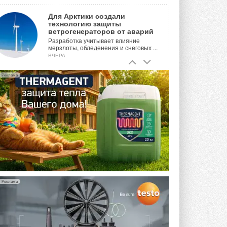
Для Арктики создали
технологию защиты
ветрогенераторов от аварий
Разработка учитывает влияние
мерзлоты, обледенения и снеговых ...
ВЧЕРА
Гибридный тепловой насос PV/T
Реклама
с одним общим испарителем
Исследователи предложили
конструкцию двухисточникового ...
ВЧЕРА
21-й ежегодный форум
«ЦОД-2026»
Мероприятие пройдет 2-3 сентября в
отеле Radisson Slavyanskaya. Форум
посетит более двух тысяч участников ...
ВЧЕРА
Реклама
Китайская Shenling представила
линейку тепловых насосов
«воздух-вода» на R290
Серия ThermaX R290 All-In-One
включает три модели ...