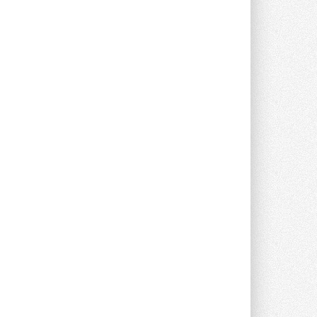
Новый фирменный магазин
Midea открылся в Сургуте
Компания «Даичи» совместно с
партнером «Энердрим» открыла новый
фирменный магазин Midea в Сургуте ...
29 ИЮЛЯ 2026
Токио — лидер по
интенсивности использования
кондиционеров
Данные получены в ходе очередного
опроса Daikin о восприятии жары ...
28 ИЮЛЯ 2026
CDU производства LG прошёл
валидацию NVIDIA для ИИ-дата-
центров
Компания становится официальным
партнёром NVIDIA по системам ...
28 ИЮЛЯ 2026
В Великобритании предлагают
сделать кондиционирование
обязательным для новостроек
Либеральные демократы внесли