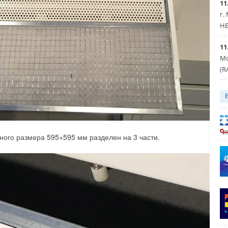
11
г.
HE
11
Мо
(R
Уведомления отключены
ого размера 595×595 мм разделен на 3 части.