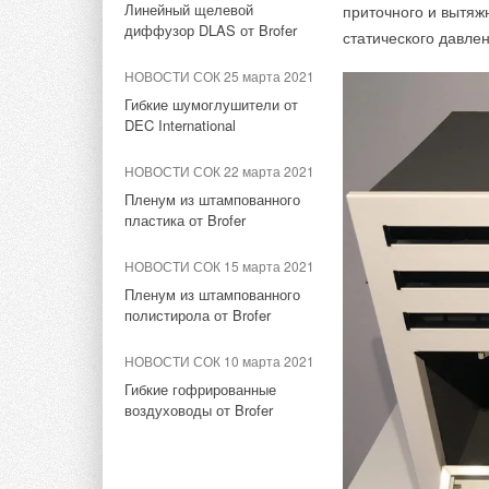
Линейный щелевой
«РУСКЛИМАТ Fest 2026» в
приточного и вытяж
или слушателя:
диффузор DLAS от Brofer
Уфе собрал свыше 700
статического давлен
+7 (985) 935-58-65 
профи климатической
a.gudko@mediatechn
отрасли
НОВОСТИ СОК 25 марта 2021
Гибкие шумоглушители от
НОВОСТИ СОК 31 июля 2026
DEC International
США запретили
использование иностранных
НОВОСТИ СОК 22 марта 2021
инверторов
Пленум из штампованного
пластика от Brofer
НОВОСТИ СОК 30 июля 2026
Уже через месяц в России
НОВОСТИ СОК 15 марта 2021
можно будет устанавливать
Пленум из штампованного
солнечные панели в МКД
полистирола от Brofer
НОВОСТИ СОК 29 июля 2026
НОВОСТИ СОК 10 марта 2021
Группа «Теплолюкс» открыла
Гибкие гофрированные
новую производственную
воздуховоды от Brofer
площадку
НОВОСТИ СОК 29 июля 2026