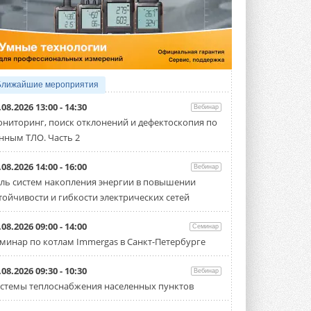
4 АВГУСТА 2026
Тепловые насосы в связке с
солнечной генерацией и
накопителем снижают
потребление на 60%
Исследователи из Италии установили ...
Ближайшие мероприятия
4 АВГУСТА 2026
.08.2026 13:00 - 14:30
Вебинар
«РУСКЛИМАТ Fest 2026» в Уфе
ниторинг, поиск отклонений и дефектоскопия по
собрал свыше 700 профи
нным ТЛО. Часть 2
климатической отрасли
Организатором выступил торгово-
производственный холдинг ...
.08.2026 14:00 - 16:00
Вебинар
3 АВГУСТА 2026
ль систем накопления энергии в повышении
тойчивости и гибкости электрических сетей
«Датарк» испытал модульный
ЦОД с плотностью 54 кВт на
стойку
.08.2026 09:00 - 14:00
Семинар
Испытания прошли на собственной
минар по котлам Immergas в Санкт-Петербурге
производственной площадке и были ...
3 АВГУСТА 2026
.08.2026 09:30 - 10:30
Вебинар
Samsung выпускает VRF-
стемы теплоснабжения населенных пунктов
систему DVM на R32
Линейка включает семь типоразмеров