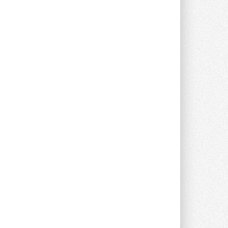
предложение оснащать все новые ...
1
28 ИЮЛЯ 2026
В Подмосковье запустят
производство холодильной
техники и теплообменного
оборудования
Проект реализует компания «ВЕЗА» ...
28 ИЮЛЯ 2026
Ридан объявил о старте продаж
автоматического
балансировочного клапана
Клапан APT‑R3 производится на заводе
в Лешково (Московская область) ...
27 ИЮЛЯ 2026
Шумоглушители собственного
производства от компании
TURKOV
Новая линейка пластинчатых
прямоугольных шумоглушителей ...
27 ИЮЛЯ 2026
Aquatherm Almaty 2026:
ключевая платформа для
развития инженерных систем