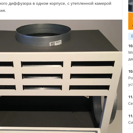
ного диффузора в одном корпусе, с утепленной камерой
ия.
(моб., WhatsApp)
ology.ru
10
Мо
да
10
Ро
ус
11
Се
11
Си