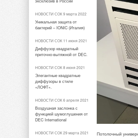
тепловую. Благодар
эксклюзив в России
испарителем
большему КПД, сист
НОВОСТИ СОК 9 марта 2022
предпочтительны, о
НОВОСТИ СОК 4 августа 2026
Уникальная защита от
Скоробатюк уделит 
Корпорация «Термекс»
бактерий – IONIC (Италия)
частного, так и дл
представила передовой опыт
примеры совместной
роботизации участникам
НОВОСТИ СОК 11 июня 2021
проекта «Промтуризм.РФ»
показаны перспекти
Диффузор квадратный
PVT модулей
приточно-вытяжной от DEC.
НОВОСТИ СОК 4 августа 2026
Китайская Shenling
НОВОСТИ СОК 8 июня 2021
представила линейку
Послушать доклад и
Элегантные квадратные
тепловых насосов «воздух-
нашей конференции
диффузоры в стиле
вода» на R290
«ЛОФТ».
Мероприятие состои
НОВОСТИ СОК 4 августа 2026
НОВОСТИ СОК 6 апреля 2021
выставки Aquather
Тепловые насосы в связке с
Воздушная заслонка с
солнечной генерацией и
функцией шумоглушения от
накопителем снижают
Программа, регистр
DEC International
потребление на 60%
НОВОСТИ СОК 29 марта 2021
НОВОСТИ СОК 3 августа 2026
Потолочный универ
Контакты для обращ