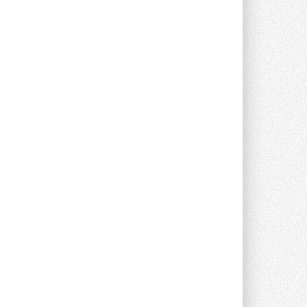
Краска для окон: как выбрать
состав, который не
растрескается после первой
зимы
Частые вопросы о краске для окон ...
30 ИЮЛЯ 2026
СИЭНПИ РУС представила
новую серию консольных
насосов NM
Усовершенствованная гидравлика
помогает снизить энергопотребление ...
30 ИЮЛЯ 2026
Группа «Теплолюкс» открыла
новую производственную
площадку
Открытие нового завода состоялось
сегодня в Мытищах ...
29 ИЮЛЯ 2026
Stiebel Eltron — спонсирует
международные соревнования
25 спортсменов, выступающих в
прыжках с трамплина и лыжном
двоеборье на международных ...
29 ИЮЛЯ 2026