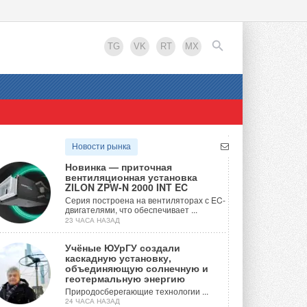
TG
VK
RT
MX
EN
Новости рынка
Новинка — приточная
вентиляционная установка
ZILON ZPW-N 2000 INT EC
Серия построена на вентиляторах с EC-
двигателями, что обеспечивает ...
23 ЧАСА НАЗАД
Учёные ЮУрГУ создали
каскадную установку,
объединяющую солнечную и
геотермальную энергию
Природосберегающие технологии ...
24 ЧАСА НАЗАД