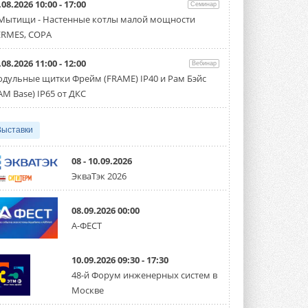
.08.2026 10:00 - 17:00
производительностью от 22,4 до 56 кВт.
Семинар
Суммарная длина трубопроводов ...
 Мытищи - Настенные котлы малой мощности
3 АВГУСТА 2026
RMES, COPA
«СиСофт Девелопмент» подвел
.08.2026 11:00 - 12:00
итоги конкурса студенческих
Вебинар
проектов «ТИМ-лидеры 2026»
дульные щитки Фрейм (FRAME) IP40 и Рам Бэйс
Новый сезон конкурса «ТИМ-лидеры»
AM Base) IP65 от ДКС
стартует уже в сентябре 2026 года ...
3 АВГУСТА 2026
Выставки
«Русклимат» укрепляет
партнёрство за Уралом
Президент Омского землячества в
08 - 10.09.2026
Москве Михаил Тимошенко посетил
ЭкваТэк 2026
Омск с трёхдневным рабочим визитом ...
31 ИЮЛЯ 2026
08.09.2026 00:00
Carrier модернизирует
А-ФЕСТ
флагманский чиллер AquaEdge
19XR
Чиллер получил новую версию,
10.09.2026 09:30 - 17:30
работающую на хладагенте R1234ze ...
31 ИЮЛЯ 2026
48-й Форум инженерных систем в
Москве
Mitsubishi расширяет