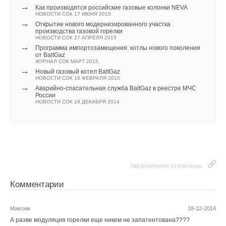
ЖУРНАЛ СОК ОКТЯБРЬ 2021
четырехходовой, который снижает потери при отводе
→
два доллара, сейчас - 0,44 цента. В США цены на солнечную
Как производятся российские газовые колонки NEVA
дополнительно удешевляет решение.
→
Итальянский дизайнер представил новинку сезона:
НОВОСТИ СОК 17 ИЮНЯ 2015
продуктов сгорания и позволяет достичь КПД 90%.
и ветряную энергию сравнялись с традиционной –
ARISTON VELIS 3.0 в России
→
Открытие нового модернизированного участка
НОВОСТИ СОК 8 ИЮНЯ 2021
вырабатываемой на газе и угле.
Также отличием системы INDIV-X является наличие
производства газовой горелки
→
Ariston Thermo опубликовала свои результаты за 2020
Безопасное обслуживание гарантирует защитный кожух
НОВОСТИ СОК 27 АПРЕЛЯ 2015
финансовый год
проводной связи между этажными и домовыми
→
Программа импортозамещения: котлы нового поколения
НОВОСТИ СОК 29 МАРТА 2021
вентилятора, исключающий получение травм во время
В России, по мнению специалистов, альтернативная
концентраторами (по двухпроводной шине RS-485),
от ВаltGaz
ЖУРНАЛ СОК МАРТ 2015
ремонта техники. Крышка, обеспечивающая доступ к
энергетика выгодна в местностях, где нет централизованного
вследствие чего данные между сетевыми компонентами
→
Новый газовый котел BaltGaz
внутренней конструкции прибора, крепится при помощи
энергоснабжения. Сейчас там используются дизель-
НОВОСТИ СОК 16 ФЕВРАЛЯ 2015
передаются мгновенно.
→
болтов и вштампованных гаек, которые невозможно потерять
Аварийно-спасательная служба BaltGaz в реестре МЧС
генераторы. А собственных экономичных ветроустановок в
России
при сервисном обслуживании.
Новая система является антивандальной. Это достигнуто
НОВОСТИ СОК 19 ДЕКАБРЯ 2014
стране нет. До 2020 года в России планируется
Уведомления отключены
благодаря монтажу этажных и домовых концентраторов на
создать ветростанций на 2 ГВт, мировой рынок только
За бесперебойное функционирование отвечает электронная
DIN рейку в щите и использованию выносных
ветровых установок уже достиг 300 ГВт. В целом к этому
Комментарии
система контроля пламени с фотоэлементом.
вандалостойких антенн для приема данных с
сроку предполагается ввести 6 ГВт альтернативных
распределителей.
мощностей.
Боба
Приборы оснащены блоком управления с функцией
18-12-2014
Уведомления отключены
Сегодня Viessmann перестал отгружать
самодиагностики и световым индикатором, отображающим
Как поясняет Светлана Никитина, у INDIV-X были
Ученый развенчал миф о том, что климат в России якобы
Комментарий полезен?
режимы работы.
Комментарии
предшественники. Радиаторные распределители
препятствует развитию альтернативной энергетики. «Это
ДА
НЕТ
производились и устанавливались в российских жилых домах
заблуждение. На большей части страны у нас Солнца не
Для поддержания заданной температуры в автоматическом
и ранее, в соответствии с требованиями закона № 261-ФЗ
Максим
18-12-2014
3
из
4
пользователей считают этот комментарий полезным
меньше, чем в Центральной Европе, где действуют
режиме существует возможность установки выносного
А разве модуляция горелки еще никем не запатентована????
«Об энергосбережении». Но на прежних этапах внедрения
масштабные программы по возобновляемым источникам.