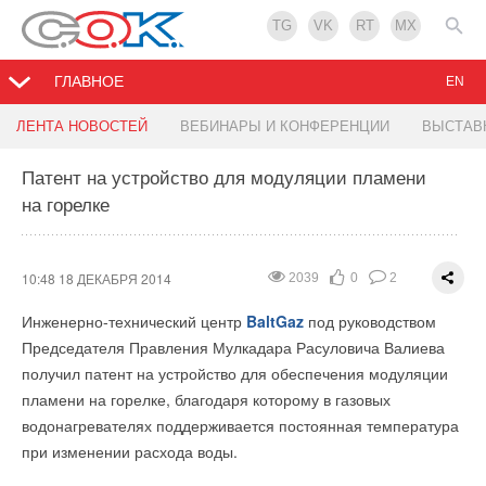
TG
VK
RT
MX
ГЛАВНОЕ
EN
На рынок вышла первая система учета тепла,
Рост темпов развития ВИЭ
Производители начинают останавливать
Теплогенераторы Ballu-Biemmedue серии EC
ЛЕНТА НОВОСТЕЙ
ВЕБИНАРЫ И КОНФЕРЕНЦИИ
ВЫСТАВ
созданная в России
отгрузки
Патент на устройство для модуляции пламени
18:02 17 ДЕКАБРЯ 2014
15:43 17 ДЕКАБРЯ 2014
1131
2027
0
1
0
0
на горелке
10:27 18 ДЕКАБРЯ 2014
17:40 17 ДЕКАБРЯ 2014
2187
1935
0
0
0
2
В Сингапуре прошел саммит по проблемам мировой
Ведущий мировой производитель систем отопления
энергетики. Многих экспертов, которые приняли
Biemmedue S. p. A. (Италия) и лидер* российского рынка
Как мы уже писали ранее
Многие торгующие представительства западных компаний
, в ноябре 2014 года на рынок
участие в его работе, поразили темпы
профессиональной тепловой техники
Ballu
Industrial Group
приборов учета тепла поступила новинка — радиаторные
на рынке инженерного оборудования остановили отгрузки
10:48 18 ДЕКАБРЯ 2014
2039
0
2
развития альтернативной энергетики на Земле.
представляют уникальную линейку оборудования.
счетчики-распределители INDIV-X-10R. Приборы
товаров с российских складов до конца года.
Инженерно-технический центр
BaltGaz
под руководством
предназначены для поквартирного учета теплопотребления
Среди совместных разработок - дизельные теплогенераторы
По нашей информации это уже сделали
Protherm
,
Vaillant
,
Председателя Правления Мулкадара Расуловича Валиева
в жилых зданиях. Это устройство, а также система учета на
непрямого нагрева серии EC, созданные для отопления и
Ariston
,
Gorenje
,
Hortek
.
получил патент на устройство для обеспечения модуляции
его основе были полностью разработаны отечественными
Уже сейчас ее мощность в три раза превышает мощность
просушки временных сооружений и конструкций различного
пламени на горелке, благодаря которому в газовых
специалистами, под российские стандарты теплоснабжения,
энергосистемы России, рассказал председатель Научного
Если Вам известны другие производители, приостановившие
назначения.
водонагревателях поддерживается постоянная температура
и производятся также внутри страны, из отечественных
совета РАН по нетрадиционным возобновляемым
отгрузки, делитесь с нами информацией в комментариях.
при изменении расхода воды.
комплектующих. Благодаря этому стоимость оборудования
источникам энергии Олег Попель. Она составляет 600 ГВт.
Приборы могут обогревать помещения площадью более 900
минимально зависит от колебаний валютных курсов.