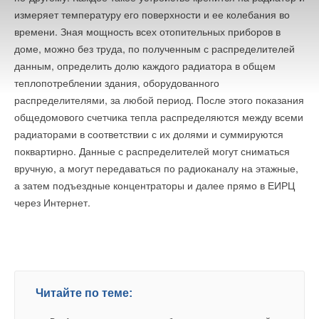
контроль качества на всех этапах технологического
Добавить комментарий
измеряет температуру его поверхности и ее колебания во
процесса. Это позволяет предоставлять 3-летнюю гарантию
времени. Зная мощность всех отопительных приборов в
Ваше имя *
на весь модельный ряд.
доме, можно без труда, по полученным с распределителей
данным, определить долю каждого радиатора в общем
---
теплопотреблении здания, оборудованного
Ваш E-mail *
распределителями, за любой период. После этого показания
* В категории «Профессиональное тепловое оборудование». По результатам
общедомового счетчика тепла распределяются между всеми
исследования агентства Research.Techart, 2012.
радиаторами в соответствии с их долями и суммируются
Текст комментария
поквартирно. Данные с распределителей могут сниматься
вручную, а могут передаваться по радиоканалу на этажные,
а затем подъездные концентраторы и далее прямо в ЕИРЦ
Читайте по теме:
через Интернет.
→
«РУСКЛИМАТ Fest 2026» в Уфе собрал свыше 700
профи климатической отрасли
НОВОСТИ СОК 3 АВГУСТА 2026
→
Инверторные накопительные водонагреватели Royal
Thermo: чем отличаются три серии
ЖУРНАЛ СОК АВГУСТ 2026
→
«Русклимат» укрепляет партнёрство за Уралом
НОВОСТИ СОК 31 ИЮЛЯ 2026
Читайте по теме:
→
Royal Thermo укрепляет технологическое лидерство:
компания получила патент на новую разработку