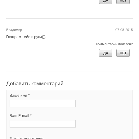
ДА
НЕТ
Уведомления отключены
Комментарии
Владимир
07-08-2015
Газпром тебе в руки)))
В этой теме еще нет комментариев
Комментарий полезен?
ДА
НЕТ
Добавить комментарий
Ваше имя *
Добавить комментарий
Ваш E-mail *
Ваше имя *
Текст комментария
Ваш E-mail *
Текст комментария