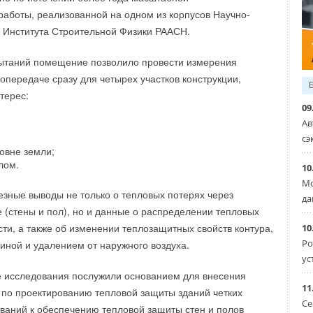
Xa красного цвета и PE-RT оранжевого цвета получили
работы, реализованной на одном из корпусов Научно-
 За счет толщины стенки труба легко гнется, поэтому
 Института Строительной Физики РААСН.
loor нашли свое основное применения в системах
ола. Обе трубы имеют кислородозащитный слой EVOH, что
ытаний помещение позволило провести измерения
у от коррозии всем комплектующим системы отопления.
опередаче сразу для четырех участков конструкции,
терес:
RT красного цвета получила название AquaTech. В
09
 используются для комплектации в открытых системах,
Ав
 холодное водоснабжение, а также в качестве
сэ
овне земли;
рубопровода.
лом.
10
Мо
зные выводы не только о тепловых потерях через
да
е (стены и пол), но и данные о распределении тепловых
сти, а также об изменении теплозащитных свойств контура,
10
Ро
иной и удалением от наружного воздуха.
ус
 исследования послужили основанием для внесения
11
 по проектированию тепловой защиты зданий четких
Се
ваний к обеспечению тепловой защиты стен и полов