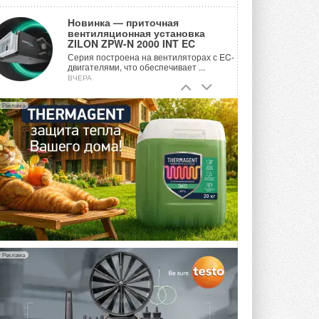
Новинка — приточная
вентиляционная установка
ZILON ZPW-N 2000 INT EC
Серия построена на вентиляторах с EC-
двигателями, что обеспечивает ...
ВЧЕРА
Учёные ЮУрГУ создали
Реклама
каскадную установку,
объединяющую солнечную и
геотермальную энергию
Природосберегающие технологии ...
ВЧЕРА
Для Арктики создали
технологию защиты
ветрогенераторов от аварий
Разработка учитывает влияние
мерзлоты, обледенения и снеговых ...
ВЧЕРА
Реклама
Гибридный тепловой насос PV/T
с одним общим испарителем
Исследователи предложили
конструкцию двухисточникового ...