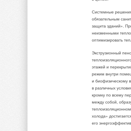
Системные решения
обязательным сани
защита зданий». Пр
неизменными теплот
оптимизировать теп
Экструзионный пен
теплоизоляционного
этажей и перекрыт
режим внутри поме
и биофизическому в
в различных услов
кромку по всему пе
между собой, образ
теплоизоляционному
холода» достигаетс
его энергоэффектив