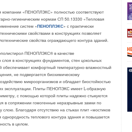
 компании «ПЕНОПЛЭКС» полностью соответствуют
тарно-гигиеническим нормам СП 50.13330 «Тепловая
именение систем «
ПЕНОПЛЭКС
» с практически
ехническими свойствами в конструкциях позволяет
лотехнические свойства ограждающего контура зданий.
ополистирол ПЕНОПЛЭКС® в качестве
 слоя в конструкциях фундаментов, стен цокольных
ий обеспечивает комфортный температурно-влажностный
щения, не подвергается биохимическому
оздействию микроорганизмов и обладает биостойкостью
иях эксплуатации. Плиты ПЕНОПЭКС имеет L-образную
риметру, с помощью которой плиты надежно стыкуются
уя в сопряжении гомогенные неразрывные замки по
 слою. Благодаря отсутствию на стыках плит «мостиков
я однородность теплового контура здания и повышается
ность в целом.