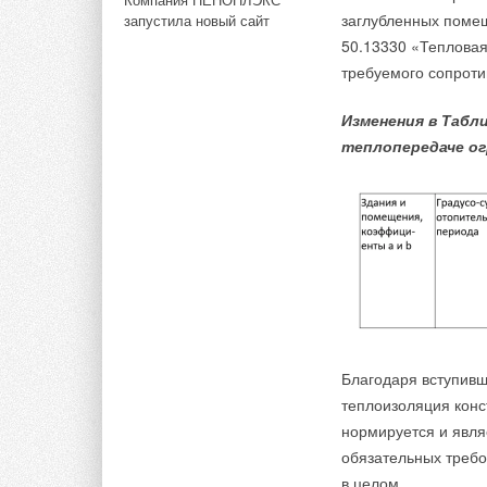
заглубленных помещ
запустила новый сайт
Тэги:
ПРО АКВА
Бренд PRO AQUA
Арматура, ф
50.13330 «Тепловая
требуемого сопрот
Комментарии
Изменения в Табл
теплопередаче о
В этой теме еще нет комментариев
Добавить комментарий
Ваше имя *
Ваш E-mail *
Текст комментария
Благодаря вступив
теплоизоляция конс
нормируется и явл
обязательных требо
в целом.