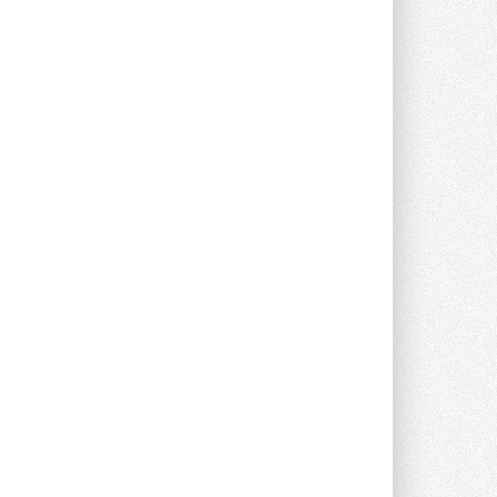
Уже через месяц в России
можно будет устанавливать
солнечные панели в МКД
С 1 сентября снимается запрет на
микрогенерацию в многоквартирных ...
30 ИЮЛЯ 2026
Канальные вентиляторы с ЕС-
двигателями Sysimple TRS EC
Poti
Новинка от Системэйр —
прямоугольный канальный ...
30 ИЮЛЯ 2026
Краска для окон: как выбрать
состав, который не
растрескается после первой
зимы
Частые вопросы о краске для окон ...
30 ИЮЛЯ 2026
СИЭНПИ РУС представила
новую серию консольных
насосов NM
Усовершенствованная гидравлика
помогает снизить энергопотребление ...
30 ИЮЛЯ 2026