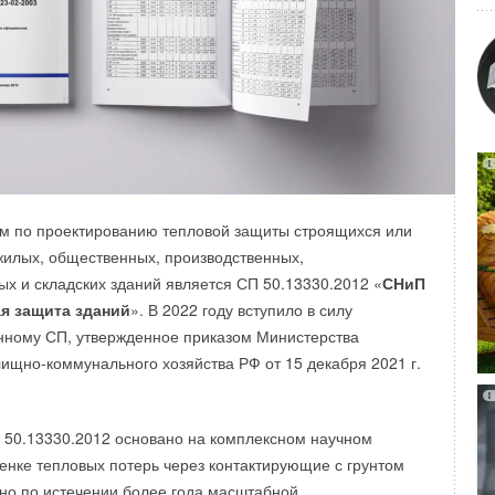
я позволят оперативно выбрать трубы
PRO AQUA
для
 упростят работу с продукцией при проектировании. Цвет
вует цвету трубы, а название отражает предназначение
м по проектированию тепловой защиты строящихся или
-Xa серебристого и PE-RT фиолетового цветов,
илых, общественных, производственных,
менения, получили название AquaHeat. Благодаря
ых и складских зданий является СП 50.13330.2012 «
СНиП
ащитного слоя EVOH чаще всего они используются для
я защита зданий
». В 2022 году вступило в силу
ем отопления. Трубы PRO AQUA PE-Xa AquaHeat
нному СП, утвержденное приказом Министерства
 имеют толщину стенки SDR 7.4 и способны выдержать
лищно-коммунального хозяйства РФ от 15 декабря 2021 г.
и температуре 9
0
°C и 5-ом классе эксплуатации. Трубы
uaHeat фиолетового цвета имеют толщину стенки SDR
давление 8 бар при температуре 9
0
°C и 5-ом классе
 50.13330.2012 основано на комплексном научном
енке тепловых потерь через контактирующие с грунтом
ано по истечении более года масштабной