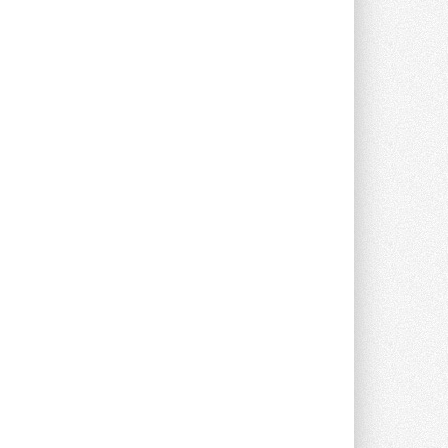
Группа «Теплолюкс» открыла
новую производственную
площадку
Открытие нового завода состоялось
сегодня в Мытищах ...
29 ИЮЛЯ 2026
Stiebel Eltron — спонсирует
международные соревнования
25 спортсменов, выступающих в
прыжках с трамплина и лыжном
двоеборье на международных ...
29 ИЮЛЯ 2026
Новый фирменный магазин
Midea открылся в Сургуте
Компания «Даичи» совместно с
партнером «Энердрим» открыла новый
фирменный магазин Midea в Сургуте ...
29 ИЮЛЯ 2026
Токио — лидер по
интенсивности использования
кондиционеров
Данные получены в ходе очередного