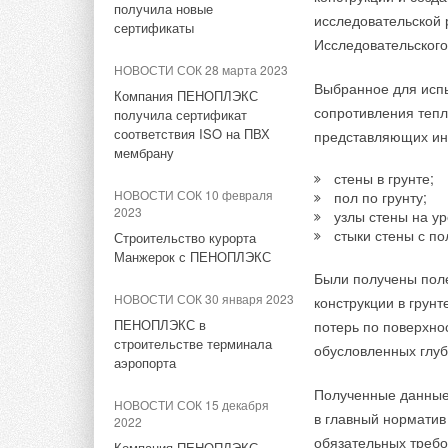
Трубы PRO AQUA PE-
получила новые
Продукция PRO AQUA в
исследовательской 
сертификаты
название AquaFloor.
новом видеоролике блогера
Исследовательского
трубопроводы AquaF
«Добродушный сантехник»
НОВОСТИ СОК 28 марта 2023
водяного теплого п
Выбранное для исп
Компания ПЕНОПЛЭКС
НОВОСТИ СОК 17 апреля
обеспечивает защит
сопротивления тепл
получила сертификат
2023
соответствия ISO на ПВХ
представляющих ин
Продукция PRO AQUA в
Труба PRO AQUA PE-
мембрану
новом видео у блогера Mary
основном эти трубы
стены в грунте;
Wood
таких как горячее и
НОВОСТИ СОК 10 февраля
пол по грунту;
2023
узлы стены на ур
технологического т
НОВОСТИ СОК 11 апреля
стыки стены с по
Строительство курорта
2023
Манжерок с ПЕНОПЛЭКС
Современные решения PRO
Были получены поле
AQUA для систем отопления
НОВОСТИ СОК 30 января 2023
конструкции в грунт
и водоснабжения
ПЕНОПЛЭКС в
потерь по поверхно
строительстве терминала
НОВОСТИ СОК 21 февраля
обусловленных глуб
2023
аэропорта
Рейтинг шаровых кранов
Полученные данные
НОВОСТИ СОК 15 декабря
PRO AQUA
в главный норматив
2022
обязательных требо
Компания ПЕНОПЛЭКС