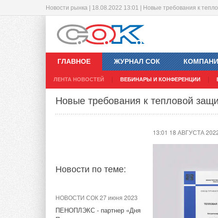
Новости рынка | 18.08.2022 13:01 | Новые требования к теп
AquaHeat, AquaFloor и AquaTech –
удобства выбора
ГЛАВНОЕ
ЖУРНАЛ СОК
КОМПАН
12:17 18 АВГУСТА 202
ЛЕНТА НОВОСТЕЙ
ВЕБИНАРЫ И КОНФЕРЕНЦИИ
Компания «Про Ак
RT, которые упрост
Новые требования к тепловой защи
Новости по теме:
Вы легко запомните
13:01 18 АВГУСТА 202
НОВОСТИ СОК 21 января 2026
Новинка: зональный
коммуникатор PRO AQUA
Новости по теме:
НОВОСТИ СОК 11 августа
2023
Новое видео уже на YouTube-
НОВОСТИ СОК 27 июня 2023
канале PRO AQUA
ПЕНОПЛЭКС - партнер «Дня