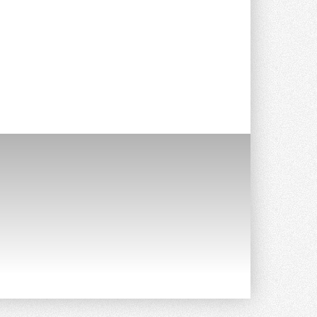
опроса Daikin о восприятии жары ...
28 ИЮЛЯ 2026
CDU производства LG прошёл
валидацию NVIDIA для ИИ-дата-
центров
Компания становится официальным
партнёром NVIDIA по системам ...
28 ИЮЛЯ 2026
В Великобритании предлагают
сделать кондиционирование
обязательным для новостроек
Либеральные демократы внесли
предложение оснащать все новые ...
1
28 ИЮЛЯ 2026
В Подмосковье запустят
производство холодильной
техники и теплообменного
оборудования
Проект реализует компания «ВЕЗА» ...
28 ИЮЛЯ 2026
Ридан объявил о старте продаж
автоматического
балансировочного клапана