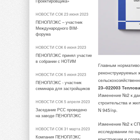
Проектировщика»
НОВОСТИ СОК 9 августа 2023
Поршневой редуктор
НОВОСТИ СОК 23 июня 2023
давления PRO AQUA с
ПЕНОПЛЭКС – участник
новой конструкцией
Международного BIM-
Новые наименовани
форума
НОВОСТИ СОК 24 июля 2023
различных систем и
Новинка в ассортименте
логотипа соответст
НОВОСТИ СОК 6 июня 2023
аксиальных фитингов PRO
трубопровода.
ПЕНОПЛЭКС принял участие
AQUA: адаптер 3/4‘‘
в собрании с НОТИМ
«евроконус - плоскость»
Главным нормативо
Трубы PRO AQUA PE
реконструируемых ж
НОВОСТИ СОК 5 июня 2023
универсального при
НОВОСТИ СОК 6 июня 2023
сельскохозяйственн
ПЕНОПЛЭКС - участник
наличию кислородоз
Гофрированные трубы
23–022003 Теплова
семинара для застройщиков
комплектации сист
PROKAN и PRODREN под
Изменение №2 к да
брендом PRO AQUA
серебристого цвета
НОВОСТИ СОК 5 апреля 2023
строительства и жи
давление 10 бар пр
Заседание РСС проведено
N 945/пр.
НОВОСТИ СОК 18 мая 2023
PRO AQUA PE-RT Aq
на заводе ПЕНОПЛЭКС
Новая линейка хомутов PRO
7.4 и выдерживают 
Изменение №2 к СП
AQUA PROFIX
эксплуатации.
НОВОСТИ СОК 31 марта 2023
исследовании по оц
Компания ПЕНОПЛЭКС
НОВОСТИ СОК 16 мая 2023
конструкции и созд