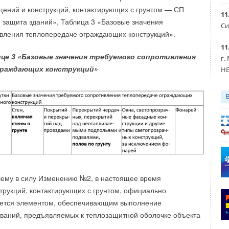
ений и конструкций, контактирующих с грунтом — СП
11
итинги
Системы трубопроводов
 защита зданий», Таблица 3 «Базовые значения
Си
ивления теплопередаче ограждающих конструкций».
11
Уведомления отключены
ице 3 «Базовые значения требуемого сопротивления
г.
граждающих конструкций»
HE
шему в силу Изменению №2, в настоящее время
трукций, контактирующих с грунтом, официально
яется элементом, обеспечивающим выполнение
ваний, предъявляемых к теплозащитной оболочке объекта