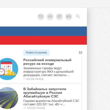
TG
VK
RT
MX
EN
Новости рынка
Российский коммунальный
ресурс на исходе
Заниженные тарифы ведут
инфраструктуру ЖКХ к дальнейшей
деградации, считают эксперты ...
7 ЧАСОВ НАЗАД
В Забайкалье запустили
крупнейшую в России
Абагайтуйскую СЭС
Годовая выработка Абагайтуйской СЭС
составит 223 221 тыс. кВт-ч ...
11 ЧАСОВ НАЗАД