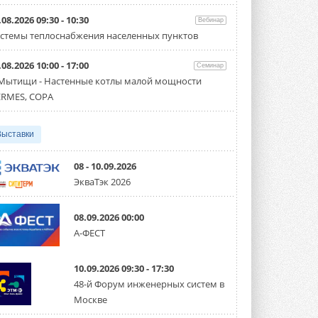
Организатором выступил торгово-
производственный холдинг ...
.08.2026 09:30 - 10:30
Вебинар
3 АВГУСТА 2026
стемы теплоснабжения населенных пунктов
«Датарк» испытал модульный
.08.2026 10:00 - 17:00
ЦОД с плотностью 54 кВт на
Семинар
стойку
 Мытищи - Настенные котлы малой мощности
Испытания прошли на собственной
RMES, COPA
производственной площадке и были ...
3 АВГУСТА 2026
Выставки
Samsung выпускает VRF-
систему DVM на R32
Линейка включает семь типоразмеров
08 - 10.09.2026
производительностью от 22,4 до 56 кВт.
ЭкваТэк 2026
Суммарная длина трубопроводов ...
3 АВГУСТА 2026
08.09.2026 00:00
«СиСофт Девелопмент» подвел
А-ФЕСТ
итоги конкурса студенческих
проектов «ТИМ-лидеры 2026»
Новый сезон конкурса «ТИМ-лидеры»
10.09.2026 09:30 - 17:30
стартует уже в сентябре 2026 года ...
3 АВГУСТА 2026
48-й Форум инженерных систем в
Москве
«Русклимат» укрепляет