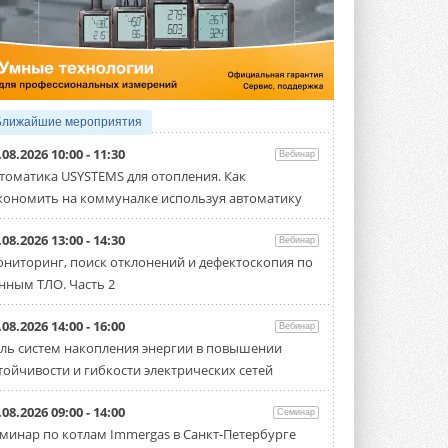
5 АВГУСТА 2026
21-й ежегодный форум
«ЦОД-2026»
Мероприятие пройдет 2-3 сентября в
отеле Radisson Slavyanskaya. Форум
посетит более двух тысяч участников ...
Ближайшие мероприятия
5 АВГУСТА 2026
.08.2026 10:00 - 11:30
Вебинар
Китайская Shenling представила
томатика USYSTEMS для отопления. Как
линейку тепловых насосов
кономить на коммуналке используя автоматику
«воздух-вода» на R290
Серия ThermaX R290 All-In-One
включает три модели ...
.08.2026 13:00 - 14:30
Вебинар
4 АВГУСТА 2026
ниторинг, поиск отклонений и дефектоскопия по
нным ТЛО. Часть 2
Тепловые насосы в связке с
солнечной генерацией и
накопителем снижают
.08.2026 14:00 - 16:00
Вебинар
потребление на 60%
ль систем накопления энергии в повышении
Исследователи из Италии установили ...
тойчивости и гибкости электрических сетей
4 АВГУСТА 2026
«РУСКЛИМАТ Fest 2026» в Уфе
.08.2026 09:00 - 14:00
Семинар
собрал свыше 700 профи
минар по котлам Immergas в Санкт-Петербурге
климатической отрасли