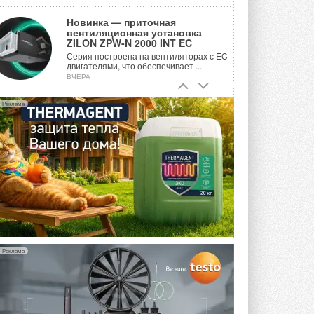
Новинка — приточная
вентиляционная установка
ZILON ZPW-N 2000 INT EC
Серия построена на вентиляторах с EC-
двигателями, что обеспечивает ...
ВЧЕРА
Учёные ЮУрГУ создали
Реклама
каскадную установку,
объединяющую солнечную и
геотермальную энергию
Природосберегающие технологии ...
ВЧЕРА
Для Арктики создали
технологию защиты
ветрогенераторов от аварий
Разработка учитывает влияние
мерзлоты, обледенения и снеговых ...
ВЧЕРА
Реклама
Гибридный тепловой насос PV/T
с одним общим испарителем
Исследователи предложили
конструкцию двухисточникового ...