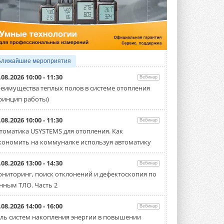
5 АВГУСТА 2026
21-й ежегодный форум
«ЦОД-2026»
Мероприятие пройдет 2-3 сентября в
отеле Radisson Slavyanskaya. Форум
посетит более двух тысяч участников ...
Ближайшие мероприятия
5 АВГУСТА 2026
.08.2026 10:00 - 11:30
Вебинар
Китайская Shenling представила
еимущества теплых полов в системе отопления
линейку тепловых насосов
ринцип работы)
«воздух-вода» на R290
Серия ThermaX R290 All-In-One
включает три модели ...
.08.2026 10:00 - 11:30
Вебинар
4 АВГУСТА 2026
томатика USYSTEMS для отопления. Как
кономить на коммуналке используя автоматику
Тепловые насосы в связке с
солнечной генерацией и
накопителем снижают
.08.2026 13:00 - 14:30
Вебинар
потребление на 60%
ниторинг, поиск отклонений и дефектоскопия по
Исследователи из Италии установили ...
нным ТЛО. Часть 2
4 АВГУСТА 2026
«РУСКЛИМАТ Fest 2026» в Уфе
.08.2026 14:00 - 16:00
Вебинар
собрал свыше 700 профи
ль систем накопления энергии в повышении
климатической отрасли