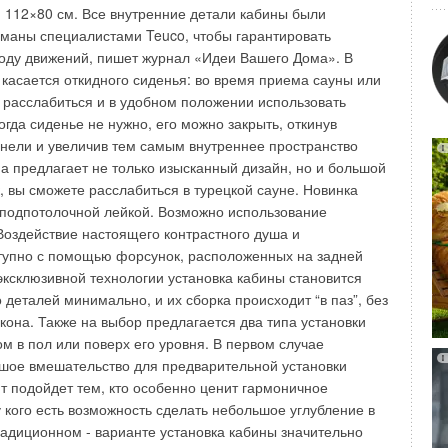
значает новые технологии монтажа и сертификации. И
лона (снаружи или изнутри), использует плазмакластер со
 112×80 см. Все внутренние детали кабины были
 выполняет свою роль первопроходца в данном процессе,
ысокоэффективные фильтры. Систему установят на новом
маны специалистами Teuco, чтобы гарантировать
ля новых технологий и новых видов продукции. Новая
о седана Nissan Fuga, премьеру которого планируют
оду движений, пишет журнал «Идеи Вашего Дома». В
е CO2 является частью стратегии компании DAIKIN по
та 2010 года. по информации www.airweek.ru
 касается откидного сиденья: во время приема сауны или
ия климатических систем на окружающую среду, опережая
 расслабиться и в удобном положении использовать
положения экологического законодательства. DAIKIN
гда сиденье не нужно, его можно закрыть, откинув
ирового рынка систем VRF и настроена на дальнейшее
анели и увеличив тем самым внутреннее пространство
Уведомления отключены
едущей позиции благодаря выпуску новых моделей VRV®,
на предлагает не только изысканный дизайн, но и большой
VRV на CO2, а также путем совершенствования своих
, вы сможете расслабиться в турецкой сауне. Новинка
ем VRV® на базе HFC-хладагентов, снижая дополнительно
подпотолочной лейкой. Возможно использование
WI в обоих модельных рядах. GWP = 1 Компания DAIKIN
Воздействие настоящего контрастного душа и
и возможных альтернатив HFC-хладагентам. Одной из
упно с помощью форсунок, расположенных на задней
хладагентам является CO2, с предполагаемым
эксклюзивной технологии установка кабины становится
авным 1. Первым продуктом DAIKIN, использовавшим
 деталей минимально, и их сборка происходит “в паз”, без
решение Eco Cute – система бытового горячего
кона. Также на выбор предлагается два типа установки
дназначенная для рынка Японии. Действительно, газ CO2
м в пол или поверх его уровня. В первом случае
для использования в системах бытового горячего
шое вмешательство для предварительной установки
их как Eco Cute. Однако для систем прямого расширения,
нт подойдет тем, кто особенно ценит гармоничное
омфортного кондиционирования, таких как VRV®,
у кого есть возможность сделать небольшое углубление в
в качестве хладагента является менее очевидным,
традиционном - варианте установка кабины значительно