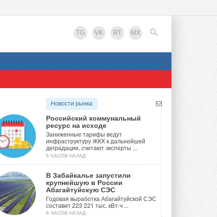
TG
VK
RT
MX
EN
Новости рынка
Российский коммунальный
ресурс на исходе
Заниженные тарифы ведут
инфраструктуру ЖКХ к дальнейшей
деградации, считают эксперты ...
5 ЧАСОВ НАЗАД
В Забайкалье запустили
крупнейшую в России
Абагайтуйскую СЭС
Годовая выработка Абагайтуйской СЭС
составит 223 221 тыс. кВт-ч ...
9 ЧАСОВ НАЗАД