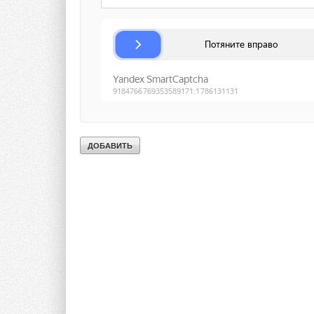
высокого перепада 
технология по опти
двухступенчатый ко
производительность
для достижения ма
и наружным воздухо
сравнению с систе
автоматического те
всеми существующи
VRV®, также реализ
В настоящее время,
и исследовать нов
среду. Компания DA
VRV на базе CO2 с
решения, не испол
обладает весьма п
DAIKIN нацеливаетс
отопления превыша
www.airweek.ru