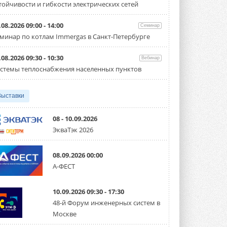
тойчивости и гибкости электрических сетей
Организатором выступил торгово-
производственный холдинг ...
3 АВГУСТА 2026
.08.2026 09:00 - 14:00
Семинар
минар по котлам Immergas в Санкт-Петербурге
«Датарк» испытал модульный
ЦОД с плотностью 54 кВт на
стойку
.08.2026 09:30 - 10:30
Вебинар
Испытания прошли на собственной
стемы теплоснабжения населенных пунктов
производственной площадке и были ...
3 АВГУСТА 2026
Выставки
Samsung выпускает VRF-
систему DVM на R32
Линейка включает семь типоразмеров
08 - 10.09.2026
производительностью от 22,4 до 56 кВт.
ЭкваТэк 2026
Суммарная длина трубопроводов ...
3 АВГУСТА 2026
08.09.2026 00:00
«СиСофт Девелопмент» подвел
А-ФЕСТ
итоги конкурса студенческих
проектов «ТИМ-лидеры 2026»
Новый сезон конкурса «ТИМ-лидеры»
10.09.2026 09:30 - 17:30
стартует уже в сентябре 2026 года ...
3 АВГУСТА 2026
48-й Форум инженерных систем в
Москве
«Русклимат» укрепляет