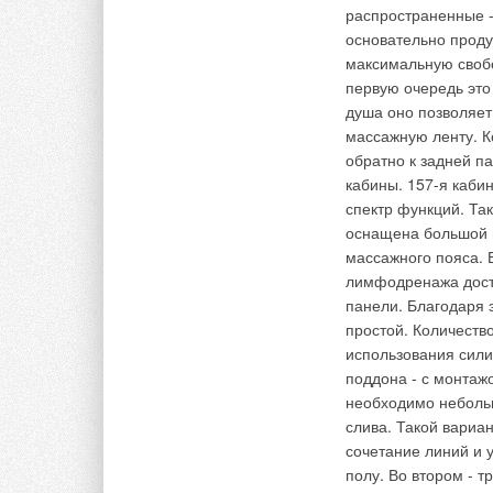
VRV® на базе CO2 о
брать воздух для са
распространенные -
здесь DAIKIN снова
стерилизатором и в
основательно проду
прокладывая путь д
поколения люксовог
максимальную своб
система VRV на баз
провести до 31 мар
первую очередь это
ограничению влиян
душа оно позволяет
при этом основные 
массажную ленту. Ко
является лидером м
обратно к задней п
Комментарии
укрепление своей в
кабины. 157-я каби
таких как система 
спектр функций. Так
существующих сист
В этой теме еще нет комментариев
оснащена большой 
влияние фактора TE
массажного пояса. 
исследовала десятк
лимфодренажа дост
альтернатив таким 
Добавить комментарий
панели. Благодаря 
показателем GWP р
простой. Количество
CO2, было бытовое 
использования сили
Ваше имя *
Ваш E-mail *
водоснабжения, пре
поддона - с монтажо
идеально подходит 
необходимо неболь
водоснабжения, так
слива. Такой вариа
Текст комментария
лежащих в основе к
сочетание линий и 
использование CO2 
полу. Во втором - 