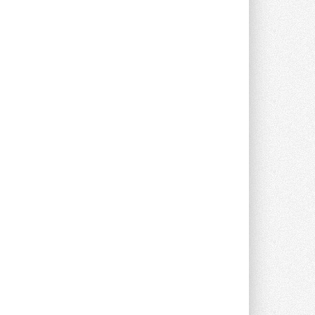
Группа «Теплолюкс» открыла
новую производственную
площадку
Открытие нового завода состоялось
сегодня в Мытищах ...
29 ИЮЛЯ 2026
Stiebel Eltron — спонсирует
международные соревнования
25 спортсменов, выступающих в
прыжках с трамплина и лыжном
двоеборье на международных ...
29 ИЮЛЯ 2026
Новый фирменный магазин
Midea открылся в Сургуте
Компания «Даичи» совместно с
партнером «Энердрим» открыла новый
фирменный магазин Midea в Сургуте ...
29 ИЮЛЯ 2026
Токио — лидер по
интенсивности использования
кондиционеров
Данные получены в ходе очередного