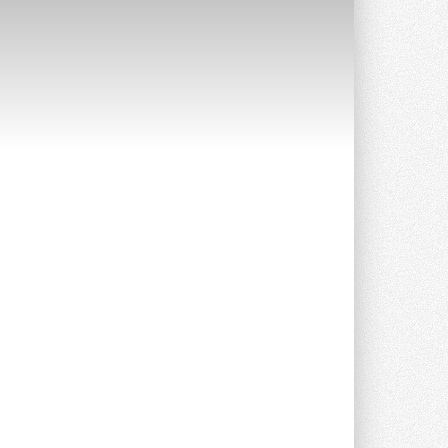
Уже через месяц в России
можно будет устанавливать
солнечные панели в МКД
С 1 сентября снимается запрет на
микрогенерацию в многоквартирных ...
30 ИЮЛЯ 2026
Канальные вентиляторы с ЕС-
двигателями Sysimple TRS EC
Poti
Новинка от Системэйр —
прямоугольный канальный ...
30 ИЮЛЯ 2026
Краска для окон: как выбрать
состав, который не
растрескается после первой
зимы
Частые вопросы о краске для окон ...
30 ИЮЛЯ 2026
СИЭНПИ РУС представила
новую серию консольных
насосов NM
Усовершенствованная гидравлика
помогает снизить энергопотребление ...
30 ИЮЛЯ 2026