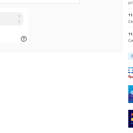
ус
давления. В системе VRV CO2 также внедрена новая
мизации контура хладагента, включая промежуточный
11
нтур, позволяющий оптимизировать расход хладагента и
Се
, и газовый охладитель с трёхрядным теплообменником
ксимальной эффективности теплообмена между газом CO2
11
м. Кроме того, диаметр фреонопровода уменьшен, по
Си
мами VRV, работающими на хладагенте R-410A. Функция
стирования, «тихий ночной» режим и совместимость со
ми, на данный момент, системами контроля и управления
ованы в новой системе. Специфические рынки и сегменты
 система VRV на базе CO2 призвана продемонстрировать
ую технологию, учитывающую влияние на окружающую
IKIN рассчитывает на широкое распространение системы
реди пользователей, предпочитающих климатические
ьзующие HFC-хладагенты. Поскольку система VRV CO2
ривлекательным значением коэффициента COP, компания
я на те объекты и приложения, где потребность в системах
ет потребность в системах охлаждения. по информации