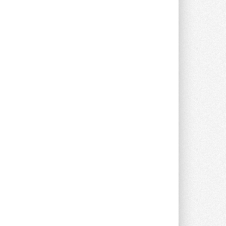
опроса Daikin о восприятии жары ...
28 ИЮЛЯ 2026
CDU производства LG прошёл
валидацию NVIDIA для ИИ-дата-
центров
Компания становится официальным
партнёром NVIDIA по системам ...
28 ИЮЛЯ 2026
В Великобритании предлагают
сделать кондиционирование
обязательным для новостроек
Либеральные демократы внесли
предложение оснащать все новые ...
1
28 ИЮЛЯ 2026
В Подмосковье запустят
производство холодильной
техники и теплообменного
оборудования
Проект реализует компания «ВЕЗА» ...
28 ИЮЛЯ 2026
Ридан объявил о старте продаж
автоматического
балансировочного клапана