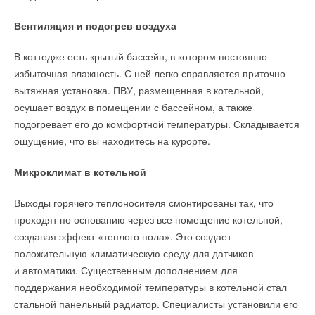
НОВОСТИ СОК 22 ИЮЛЯ 2026
→
Stiebel Eltron расширил линейку воздушно-водяных
Вентиляция и подогрев воздуха
тепловых насосов WPL-A
НОВОСТИ СОК 17 ИЮЛЯ 2026
→
ВИЭ оказались эффективнее налогов и госрасходов в
В коттедже есть крытый бассейн, в котором постоянно
снижении выбросов CO₂
избыточная влажность. С ней легко справляется приточно-
НОВОСТИ СОК 13 ИЮЛЯ 2026
→
Гибридная энергосистема поможет Кубе сократить
вытяжная установка. ПВУ, размещенная в котельной,
выбросы на две трети
осушает воздух в помещении с бассейном, а также
НОВОСТИ СОК 6 ИЮЛЯ 2026
→
«Улей»: деревянный небоскрёб, который может
подогревает его до комфортной температуры. Складывается
изменить будущее высотного строительства
НОВОСТИ СОК 6 ИЮЛЯ 2026
ощущение, что вы находитесь на курорте.
→
В северных морях обнаружили почти 20 млрд тонн
органического углерода
Микроклимат в котельной
НОВОСТИ СОК 3 ИЮЛЯ 2026
Выходы горячего теплоносителя смонтированы так, что
проходят по основанию через все помещение котельной,
создавая эффект «теплого пола». Это создает
положительную климатическую среду для датчиков
Уведомления отключены
и автоматики. Существенным дополнением для
Комментарии
поддержания необходимой температуры в котельной стал
стальной панельный радиатор. Специалисты установили его