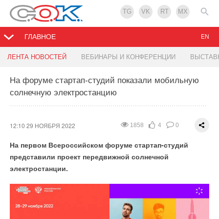
TG
VK
RT
MX
ГЛАВНОЕ
EN
Лучшие проекты: «Умная котельная с удаленным
Установленная мощность ВИЭ в Китае достигла
Дизельные генераторы в Якутии заменят на
Жилой комплекс Dream Towers признан самым
ЛЕНТА НОВОСТЕЙ
ВЕБИНАРЫ И КОНФЕРЕНЦИИ
ВЫСТАВ
контролем»
2,5 млрд кВт
гибридные энергоустановки
экологичным в Москве
На форуме стартап-студий показали мобильную
солнечную электростанцию
12:02 29 НОЯБРЯ 2022
12:00 29 НОЯБРЯ 2022
11:57 29 НОЯБРЯ 2022
11:57 29 НОЯБРЯ 2022
3605
2193
1991
2130
5
2
3
3
0
0
0
0
СОВРЕМЕННАЯ КОТЕЛЬНАЯ ДЛЯ КОТТЕДЖА
12:10 29 НОЯБРЯ 2022
1858
4
0
На первом Всероссийском форуме стартап-студий
представили проект передвижной солнечной
электростанции.