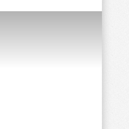
Уже через месяц в России
можно будет устанавливать
солнечные панели в МКД
С 1 сентября снимается запрет на
микрогенерацию в многоквартирных ...
30 ИЮЛЯ 2026
Канальные вентиляторы с ЕС-
двигателями Sysimple TRS EC
Poti
Новинка от Системэйр —
прямоугольный канальный ...
30 ИЮЛЯ 2026
Краска для окон: как выбрать
состав, который не
растрескается после первой
зимы
Частые вопросы о краске для окон ...
30 ИЮЛЯ 2026
СИЭНПИ РУС представила
новую серию консольных
насосов NM
Усовершенствованная гидравлика
помогает снизить энергопотребление ...
30 ИЮЛЯ 2026