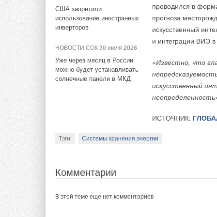
Экономика энергетики:
аккумуляторы
проводился в форма
и удерживают летуч
США запретили
стоимость электроэнергии от
В сентябре 2025 го
прогноза месторожд
использование иностранных
безопасным, компак
СЭС с накопителями в ФРГ
НОВОСТИ СОК 11 марта 2026
подряд месячный м
инверторов
искусственный инте
ученые работают на
«Флэш-зарядка»
поспешили восполь
и интеграции ВИЭ в
повышения емкости
электромобилей мощностью
НОВОСТИ СОК 30 июля 2026
действия которых и
1,5 МВт уже на рынке
Уже через месяц в России
на 6
6
% в годовом и
«
Известно, что гл
можно будет устанавливать
непредсказуемость.
Тэги:
Системы хранения энергии
солнечные панели в МКД
ИСТОЧНИК:
RENEN
искусственный ин
неопределенность
Тэги:
Электромобили
Комментарии
ИСТОЧНИК:
ГЛОБА
В этой теме еще нет комментариев
Комментарии
Тэги:
Системы хранения энергии
В этой теме еще нет комментариев
Добавить комментарий
Комментарии
Ваше имя *
Ваш E-mail *
Добавить комментарий
В этой теме еще нет комментариев