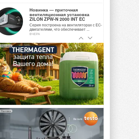
Новинка — приточная
вентиляционная установка
ZILON ZPW-N 2000 INT EC
Серия построена на вентиляторах с EC-
двигателями, что обеспечивает ...
ВЧЕРА
Учёные ЮУрГУ создали
Реклама
каскадную установку,
объединяющую солнечную и
геотермальную энергию
Природосберегающие технологии ...
ВЧЕРА
Для Арктики создали
технологию защиты
ветрогенераторов от аварий
Разработка учитывает влияние
мерзлоты, обледенения и снеговых ...
ВЧЕРА
Реклама
Гибридный тепловой насос PV/T
с одним общим испарителем
Исследователи предложили
конструкцию двухисточникового ...