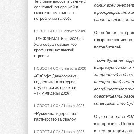
Тепловые насосы в связке с
натрий-ионных батарей для
Ученые создали биоуглерод
облик всей энерге
от огромных стацио
солнечной генерацией и
СНЭ
для каталитического
в резервировании 
накопителем снижают
электроники.
разложения метана
потребление на 60%
капитальные затр
НОВОСТИ СОК 17 апреля
Емкость новых нако
2026
НОВОСТИ СОК 2 июля 2026
НОВОСТИ СОК 3 августа 2026
Он добавил, что ра
весом 100 граммов 
Полигон для испытаний
Мировой спрос на энергию
«РУСКЛИМАТ Fest 2026» в
к выравниванию наг
электротранспорта и ВИЭ
бьет рекорды: солнечная
показатель для под
Уфе собрал свыше 700
появится в Адыгее летом
генерация выросла на 30%
потребителей.
и емкость, и скоро
профи климатической
2026г.
конкретную задачу.
отрасли
НОВОСТИ СОК 1 июля 2026
Также Кулапин подч
ЖУРНАЛ СОК апрель 2026
Водородный аккумулятор с
напрямую связано и
«
На сегодняшний э
НОВОСТИ СОК 3 августа 2026
Зарядная станция для
неограниченным сроком
за прошлый год в 
водорода. Наши н
«СиСофт Девелопмент»
электромобилей на
хранения
построенной генер
подвел итоги конкурса
систем хранения с
солнечных
студенческих проектов
фотоэлектрических
возобновляемая эн
эксплуатируются п
НОВОСТИ СОК 1 июля 2026
«ТИМ-лидеры 2026»
преобразователях в районе
обеспечивать базо
Если предположить
Установленная мощность
города Краснодара
станциям. Это буд
солнечной и ветровой
хранения, то ни вз
НОВОСТИ СОК 31 июля 2026
Рекордные показате
энергетики КНР превысит
не произойдет
», 
НОВОСТИ СОК 26 марта 2026
«Русклимат» укрепляет
2800 ГВт к 2030 году
продано 427000 эле
Отдельно глава РЭА
физики Инженерной
партнёрство за Уралом
Китайские производители
За девять месяцев 
в энергетике. По е
анонсируют всё новые
НОВОСТИ СОК 1 июля 2026
отмечалась стагна
интерпретации данн
Отметим, что накоп
твердотельные
НОВОСТИ СОК 31 июля 2026