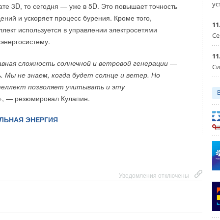
ус
те 3D, то сегодня — уже в 5D. Это повышает точность
ее вещество в себе. Такой принцип делает его хранение
да на американском рынке был зафиксирован второй
ений и ускоряет процесс бурения. Кроме того,
тным и удобным для использования. Сегодня томские
11
аксимум продаж электромобилей, поскольку потребители
ллект используется в управлении электросетями
д подбором оптимальных составов накопителей для
Се
зоваться федеральными налоговыми льготами, срок
 энергосистему.
 подобных систем.
стек 30 сентября. Продажи электромобилей выросли
11
счислении.
авная сложность солнечной и ветровой генерации —
Си
 Мы не знаем, когда будет солнце и ветер. Но
теллект позволяет учитывать и эту
», — резюмировал Кулапин.
Уведомления отключены
ЛЬНАЯ ЭНЕРГИЯ
Уведомления отключены
Уведомления отключены