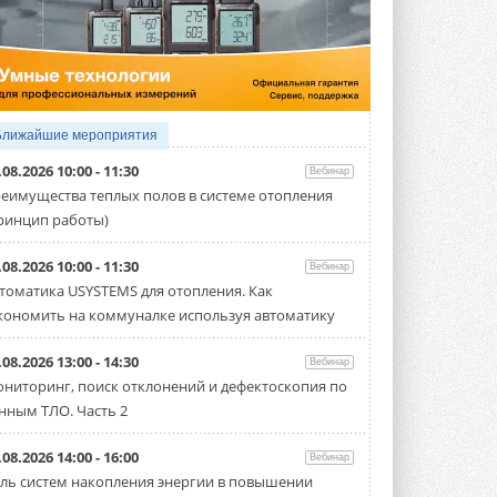
5 АВГУСТА 2026
21-й ежегодный форум
«ЦОД-2026»
Мероприятие пройдет 2-3 сентября в
отеле Radisson Slavyanskaya. Форум
посетит более двух тысяч участников ...
Ближайшие мероприятия
5 АВГУСТА 2026
.08.2026 10:00 - 11:30
Вебинар
Китайская Shenling представила
еимущества теплых полов в системе отопления
линейку тепловых насосов
ринцип работы)
«воздух-вода» на R290
Серия ThermaX R290 All-In-One
включает три модели ...
.08.2026 10:00 - 11:30
Вебинар
4 АВГУСТА 2026
томатика USYSTEMS для отопления. Как
кономить на коммуналке используя автоматику
Тепловые насосы в связке с
солнечной генерацией и
накопителем снижают
.08.2026 13:00 - 14:30
Вебинар
потребление на 60%
ниторинг, поиск отклонений и дефектоскопия по
Исследователи из Италии установили ...
нным ТЛО. Часть 2
4 АВГУСТА 2026
«РУСКЛИМАТ Fest 2026» в Уфе
.08.2026 14:00 - 16:00
Вебинар
собрал свыше 700 профи
ль систем накопления энергии в повышении
климатической отрасли