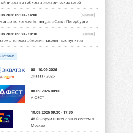
тойчивости и гибкости электрических сетей
Организатором выступил торгово-
производственный холдинг ...
3 АВГУСТА 2026
.08.2026 09:00 - 14:00
Семинар
минар по котлам Immergas в Санкт-Петербурге
«Датарк» испытал модульный
ЦОД с плотностью 54 кВт на
стойку
.08.2026 09:30 - 10:30
Вебинар
Испытания прошли на собственной
стемы теплоснабжения населенных пунктов
производственной площадке и были ...
3 АВГУСТА 2026
Выставки
Samsung выпускает VRF-
систему DVM на R32
Линейка включает семь типоразмеров
08 - 10.09.2026
производительностью от 22,4 до 56 кВт.
ЭкваТэк 2026
Суммарная длина трубопроводов ...
3 АВГУСТА 2026
08.09.2026 00:00
«СиСофт Девелопмент» подвел
А-ФЕСТ
итоги конкурса студенческих
проектов «ТИМ-лидеры 2026»
Новый сезон конкурса «ТИМ-лидеры»
10.09.2026 09:30 - 17:30
стартует уже в сентябре 2026 года ...
3 АВГУСТА 2026
48-й Форум инженерных систем в
Москве
«Русклимат» укрепляет