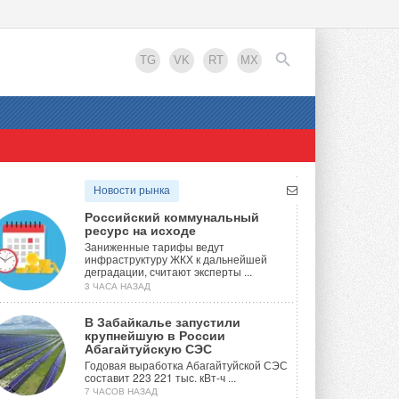
TG
VK
RT
MX
EN
Новости рынка
Российский коммунальный
ресурс на исходе
Заниженные тарифы ведут
инфраструктуру ЖКХ к дальнейшей
деградации, считают эксперты ...
3 ЧАСА НАЗАД
В Забайкалье запустили
крупнейшую в России
Абагайтуйскую СЭС
Годовая выработка Абагайтуйской СЭС
составит 223 221 тыс. кВт-ч ...
7 ЧАСОВ НАЗАД