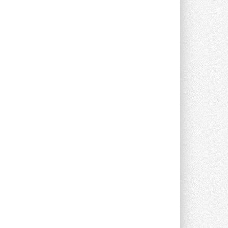
Группа «Теплолюкс» открыла
новую производственную
площадку
Открытие нового завода состоялось
сегодня в Мытищах ...
29 ИЮЛЯ 2026
Stiebel Eltron — спонсирует
международные соревнования
25 спортсменов, выступающих в
прыжках с трамплина и лыжном
двоеборье на международных ...
29 ИЮЛЯ 2026
Новый фирменный магазин
Midea открылся в Сургуте
Компания «Даичи» совместно с
партнером «Энердрим» открыла новый
фирменный магазин Midea в Сургуте ...
29 ИЮЛЯ 2026
Токио — лидер по
интенсивности использования
кондиционеров
Данные получены в ходе очередного