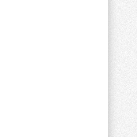
опроса Daikin о восприятии жары ...
28 ИЮЛЯ 2026
CDU производства LG прошёл
валидацию NVIDIA для ИИ-дата-
центров
Компания становится официальным
партнёром NVIDIA по системам ...
28 ИЮЛЯ 2026
В Великобритании предлагают
сделать кондиционирование
обязательным для новостроек
Либеральные демократы внесли
предложение оснащать все новые ...
1
28 ИЮЛЯ 2026
В Подмосковье запустят
производство холодильной
техники и теплообменного
оборудования
Проект реализует компания «ВЕЗА» ...
28 ИЮЛЯ 2026
Ридан объявил о старте продаж
автоматического
балансировочного клапана