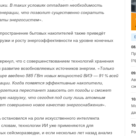
тики. В таких условиях отпадает необходимость
нарных заправок до миниатюрных баков для портативной
генерации, что позволит существенно сократить
аты энергосистем
».
пителей — 2,2 массовых процента, то есть в изделии
спространение бытовых накопителей также приведёт
сможет храниться 2,2 грамма водорода. Это стандартный
рузки и росту энергоэффективности на уровне конечных
обных материалов. Главное его преимущество в том, что
08
сть работы хранилища можно будет гибко настраивать под
Пр
(п
еркнул, что с совершенствованием технологий хранения
 развитие возобновляемых источников энергии. «
Только
то один из самых безопасных методов хранения
09
мире введено 585 ГВт новых мощностей ВИЭ — 9
1
% всей
акопители разработаны для низкотемпературных
Ав
ации. Когда появятся эффективные накопители,
 низким давлением. Обычно подобные системы
сэ
ергетика перестанет зависеть от погоды и сможет
ри 60–80 градусах Цельсия и давлении до 10 атмосфер.
вую нагрузку, что сегодня под силу лишь атомным
, что произошла случайная разгерметизация системы
10
ет совершенно новое качество энергоснабжения
».
рыва, ни детонации, ни воспламенения
Мо
ли продаж отмечены в Европе. В сентябре 2025 года было
—
Виктор Кудияро
, доцент отделения экспериментальной
да
ктромобилей, что на 3
6
% больше в годовом исчислении.
 остановился на роли искусственного интеллекта
 школы ядерных технологий ТПУ.
рост продаж составил 3
2
%. Напомню, в 2024 году в Европе
го словам, технологии ИИ уже применяются для
10
Ро
ция — продажи снизились на
3
% по сравнению с 2023.
ых сейсморазведки, и если несколько лет назад анализ
ители водорода действуют как губка: они впитывают