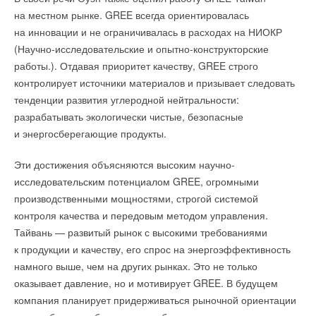
означать, что каждая семья в год сэкономит около 500
Добавить комментарий
на местном рынке. GREE всегда ориентировалась
фунтов (590 долл. США) на отоплении;
на инновации и не ограничивалась в расходах на НИОКР
при этом наиболее нуждающимся слоям населения будет
Ваше имя *
(Научно-исследовательские и опытно-конструкторские
оказана дополнительная поддержка в размере от 150
фунтов (177 долл. США) до 900 фунтов (1,06 тыс. долл.
работы.). Отдавая приоритет качеству, GREE строго
США).
контролирует источники материалов и призывает следовать
Ваш E-mail *
тенденции развития углеродной нейтральности:
В марте 2022 г. лондонский Центр экономических и бизнес-
разрабатывать экологически чистые, безопасные
исследований опубликовал доклад, предупредив, что
и энергосберегающие продукты.
Текст комментария
Великобритания рискует столкнуться с самым значительным
с 1950 гг. падением уровня жизни.
Эти достижения объясняются высоким научно-
исследовательским потенциалом GREE, огромными
По официальным данным, инфляция в стране в июле
производственными мощностями, строгой системой
увеличилась до 10,
1
% в годовом исчислении.
контроля качества и передовым методом управления.
Тайвань — развитый рынок с высокими требованиями
Ее провоцирует резкий рост цен на продукты питания,
к продукции и качеству, его спрос на энергоэффективность
топливо и электроэнергию на фоне конфликта на Украине
намного выше, чем на других рынках. Это не только
и противостояния России и Запада.
оказывает давление, но и мотивирует GREE. В будущем
компания планирует придерживаться рыночной ориентации
ИСТОЧНИК: NEFTEGAZ.RU