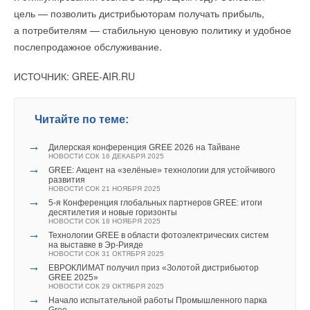
→
В России вступил в силу «зеленый» стандарт для
цель — позволить дистрибьюторам получать прибыль,
многоквартирных домов
НОВОСТИ СОК 2 ИЮЛЯ 2026
а потребителям — стабильную ценовую политику и удобное
→
Дом с пониженным расходом
послепродажное обслуживание.
НОВОСТИ СОК 1 ИЮЛЯ 2026
ИСТОЧНИК: GREE-AIR.RU
Читайте по теме:
Уведомления отключены
→
Дилерская конференция GREE 2026 на Тайване
НОВОСТИ СОК 16 ДЕКАБРЯ 2025
Комментарии
→
GREE: Акцент на «зелёные» технологии для устойчивого
развития
НОВОСТИ СОК 21 НОЯБРЯ 2025
В этой теме еще нет комментариев
→
5-я Конференция глобальных партнеров GREE: итоги
десятилетия и новые горизонты
НОВОСТИ СОК 18 НОЯБРЯ 2025
→
Технологии GREE в области фотоэлектрических систем
Добавить комментарий
на выставке в Эр-Рияде
НОВОСТИ СОК 31 ОКТЯБРЯ 2025
→
Ваше имя *
ЕВРОКЛИМАТ получил приз «Золотой дистрибьютор
GREE 2025»
НОВОСТИ СОК 29 ОКТЯБРЯ 2025
→
Начало испытательной работы Промышленного парка