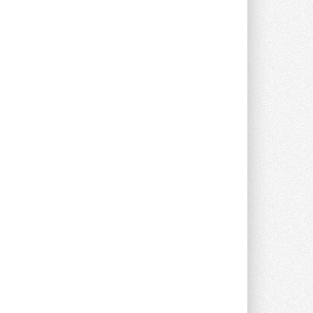
опроса Daikin о восприятии жары ...
28 ИЮЛЯ 2026
CDU производства LG прошёл
валидацию NVIDIA для ИИ-дата-
центров
Компания становится официальным
партнёром NVIDIA по системам ...
28 ИЮЛЯ 2026
В Великобритании предлагают
сделать кондиционирование
обязательным для новостроек
Либеральные демократы внесли
предложение оснащать все новые ...
1
28 ИЮЛЯ 2026
В Подмосковье запустят
производство холодильной
техники и теплообменного
оборудования
Проект реализует компания «ВЕЗА» ...
28 ИЮЛЯ 2026
Ридан объявил о старте продаж
автоматического
балансировочного клапана