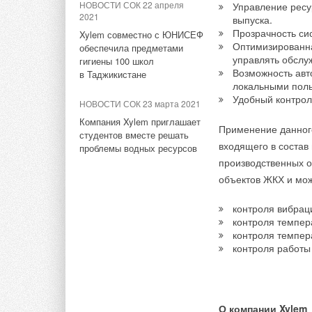
НОВОСТИ СОК 22 апреля
кондиционирования 
Управление ресу
2021
выпуска.
и Республики Белар
Прозрачность си
Xylem совместно с ЮНИСЕФ
инновационную брен
Оптимизированна
обеспечила предметами
Комментарии
нестандартных мате
управлять обслу
гигиены 100 школ
Возможность авт
совместно с официа
в Таджикистане
локальными поль
самом крупном марк
В этой теме еще нет комментариев
Удобный контрол
НОВОСТИ СОК 23 марта 2021
кондиционирования 
Компания Xylem приглашает
недвижимости — от 
Применение данного
студентов вместе решать
Добавить комментарий
до дизайнерских мо
входящего в состав
проблемы водных ресурсов
производственных о
Ваше имя *
Ваш E-mail *
объектов ЖКХ и мож
контроля вибрац
контроля темпер
Текст комментария
контроля темпер
контроля работы
О компании Xylem