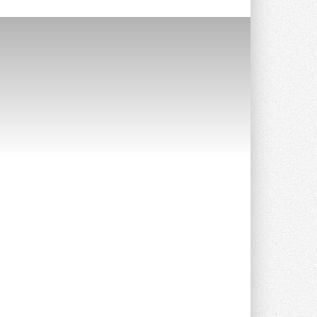
Группа «Теплолюкс» открыла
новую производственную
площадку
Открытие нового завода состоялось
сегодня в Мытищах ...
29 ИЮЛЯ 2026
Stiebel Eltron — спонсирует
международные соревнования
25 спортсменов, выступающих в
прыжках с трамплина и лыжном
двоеборье на международных ...
29 ИЮЛЯ 2026
Новый фирменный магазин
Midea открылся в Сургуте
Компания «Даичи» совместно с
партнером «Энердрим» открыла новый
фирменный магазин Midea в Сургуте ...
29 ИЮЛЯ 2026
Токио — лидер по
интенсивности использования
кондиционеров
Данные получены в ходе очередного