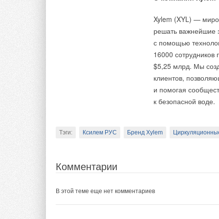
Xylem (XYL) — миро
решать важнейшие з
с помощью технолог
16000 сотрудников 
$5,25 млрд. Мы соз
клиентов, позволя
и помогая сообщест
Флагманская модель
к безопасной воде.
получивший две пре
(https://ifworlddes
дизайн» и GOOD DE
Тэги:
Ксилем РУС
Бренд Xylem
Циркуляционны
дома». (https://www
Комментарии
В этой теме еще нет комментариев