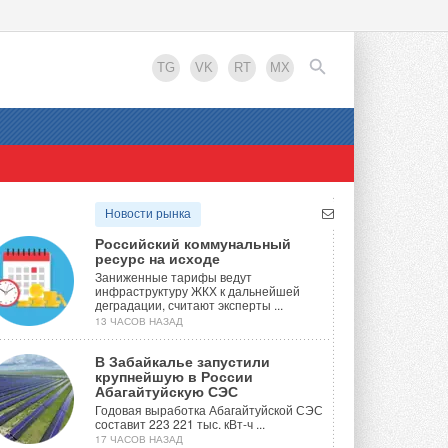
TG
VK
RT
MX
EN
Новости рынка
Российский коммунальный
ресурс на исходе
Заниженные тарифы ведут
инфраструктуру ЖКХ к дальнейшей
деградации, считают эксперты ...
13 ЧАСОВ НАЗАД
В Забайкалье запустили
крупнейшую в России
Абагайтуйскую СЭС
Годовая выработка Абагайтуйской СЭС
составит 223 221 тыс. кВт-ч ...
17 ЧАСОВ НАЗАД