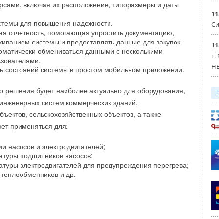
воздуха японской компании на территории России
рсами, включая их расположение, типоразмеры и даты
11
усь. В конце прошлого года холдинг открыл в Москве
стемы для повышения надежности.
Си
д-зону Toshiba, которая сделана с применением
я отчетность, помогающая упростить документацию,
риалов и сложных конструкций. Экспозиция организована
Уведомления отключены
живанием системы и предоставлять данные для закупок.
11
оматически обмениваться данными с несколькими
льным представительством японского бренда в России. В
г.
зователями.
етинг-холле Европы представлены все категории систем
HE
ь состояний системы в простом мобильном приложении.
Toshiba для различного типа жилья и коммерческой
классических блоков в минималистичном японском стиле
 решения будет наиболее актуально для оборудования,
делей.
 инженерных систем коммерческих зданий,
бъектов, сельскохозяйственных объектов, а также
ет применяться для:
ии насосов и электродвигателей;
атуры подшипников насосов;
атуры электродвигателей для предупреждения перегрева;
 теплообменников и др.