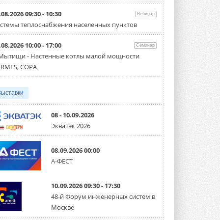
Организатором выступил торгово-
производственный холдинг ...
.08.2026 09:30 - 10:30
Вебинар
3 АВГУСТА 2026
стемы теплоснабжения населенных пунктов
«Датарк» испытал модульный
.08.2026 10:00 - 17:00
ЦОД с плотностью 54 кВт на
Семинар
стойку
 Мытищи - Настенные котлы малой мощности
Испытания прошли на собственной
RMES, COPA
производственной площадке и были ...
3 АВГУСТА 2026
Выставки
Samsung выпускает VRF-
систему DVM на R32
Линейка включает семь типоразмеров
08 - 10.09.2026
производительностью от 22,4 до 56 кВт.
ЭкваТэк 2026
Суммарная длина трубопроводов ...
3 АВГУСТА 2026
08.09.2026 00:00
«СиСофт Девелопмент» подвел
А-ФЕСТ
итоги конкурса студенческих
проектов «ТИМ-лидеры 2026»
Новый сезон конкурса «ТИМ-лидеры»
10.09.2026 09:30 - 17:30
стартует уже в сентябре 2026 года ...
3 АВГУСТА 2026
48-й Форум инженерных систем в
Москве
«Русклимат» укрепляет