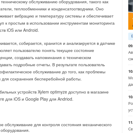
техническому обслуживанию оборудования, такого как
жения, а также отзывы можно направлять по адресу:
гатели, теплообменники и конденсатоотводчики. Оно
ru
живает вибрацию и температуру системы и обеспечивает
уп к простым в использовании инструментам мониторинга
тв iOS или Android.
нальное объединение организаций в области
вается, собирается, хранится и анализируется в датчике
09
 и повышения энергетической эффективности» (НОЭ)
воляет пользователю понять текущее состояние
Ав
1 году. За время своего существования НОЭ внесло
денции, создавать напоминания о техническом
сэ
повышение энергетической эффективности российской
давать подробные отчеты. В результате пользователь
одняшний день НОЭ объединяет 30 организаций, включая
10
офилактическое обслуживание до того, как проблемы
ргетического обследования и другие ассоциации
Мо
и для сохранения бесперебойной работы.
ающие в области энергосбережения и повышения
да
ффективности: производителей приборов учета
ильных устройств Xylem optimyze доступно в магазине
инга энергопотребления; производителей
10
e для iOS и Google Play для Andriod.
Ро
пертов, разработчиков программного обеспечения
ус
удита; энергосервисные и консалтинговые компании;
компании; разработчиков и производителей
а 2021 года является стратегическим партнером Toshiba
11
е обслуживание для контроля состояния механического
точников энергии.
ую и дистрибуторскую политику систем
Се
о оборудования.