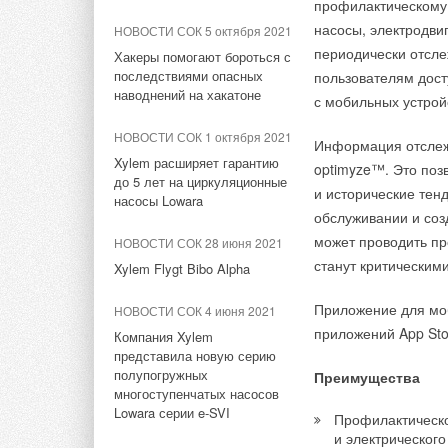
профилактическому 
Китай установил новые
ЕВРАРОС и РЭЦ обсудили
Замечания и предло
насосы, электродви
НОВОСТИ СОК 5 октября 2021
стандарты
возможности для роста
g.donskykh@no-e.
энергопотребления и
периодически отсле
Хакеры помогают бороться с
эффективности для
последствиями опасных
НОВОСТИ СОК 10 июня 2026
пользователям дост
солнечной индустрии
Справочно:
наводнений на хакатоне
с мобильных устройс
AURUS на ПМЭФ-2026:
превосходство дизайна
НОВОСТИ СОК 7 июля 2026
Ассоциация «Нацио
НОВОСТИ СОК 1 октября 2021
Информация отслежи
Минэкономразвития вводит
энергосбережения
Xylem расширяет гарантию
НОВОСТИ СОК 9 июня 2026
optimyze™. Это поз
статус «технологических
до 5 лет на циркуляционные
была создана в 201
Русклимат на ПМЭФ-2026:
и исторические тен
лидеров»
насосы Lowara
заметный вклад в 
инновации и партнёрства
обслуживании и соз
экономики. На сег
НОВОСТИ СОК 2 июля 2026
может проводить пр
НОВОСТИ СОК 28 июня 2021
ЖУРНАЛ СОК июнь 2026
СРО в области эне
В России вступил в силу
станут критическим
Xylem Flygt Bibo Alpha
Свежий воздух без
и компании, работ
«зеленый» стандарт для
компромиссов: новые
многоквартирных домов
энергетической э
Приложение для моб
НОВОСТИ СОК 4 июня 2021
приточно-вытяжные
и центры монитор
установки SHUFT UniMAX
приложений App Stor
Компания Xylem
НОВОСТИ СОК 1 июля 2026
оборудования, экс
для квартиры и частного
представила новую серию
Дом с пониженным расходом
дома
в области энергоа
полупогружных
Преимущества
многоступенчатых насосов
банки, страховые 
«Русклимат» с март
Lowara серии e-SVI
Профилактическо
возобновляемых ис
и определяет ценов
и электрическог