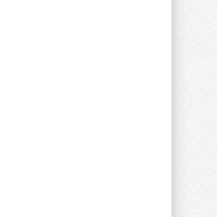
Уже через месяц в России
можно будет устанавливать
солнечные панели в МКД
С 1 сентября снимается запрет на
микрогенерацию в многоквартирных ...
30 ИЮЛЯ 2026
Канальные вентиляторы с ЕС-
двигателями Sysimple TRS EC
Poti
Новинка от Системэйр —
прямоугольный канальный ...
30 ИЮЛЯ 2026
Краска для окон: как выбрать
состав, который не
растрескается после первой
зимы
Частые вопросы о краске для окон ...
30 ИЮЛЯ 2026
СИЭНПИ РУС представила
новую серию консольных
насосов NM
Усовершенствованная гидравлика
помогает снизить энергопотребление ...
30 ИЮЛЯ 2026