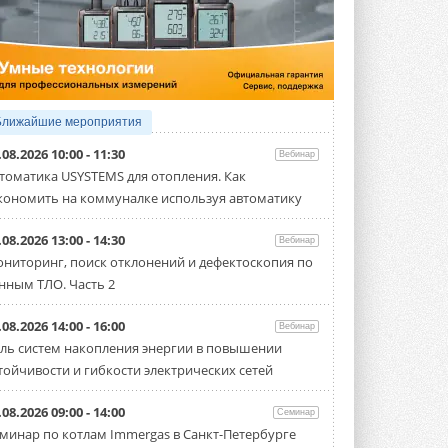
5 АВГУСТА 2026
21-й ежегодный форум
«ЦОД-2026»
Мероприятие пройдет 2-3 сентября в
отеле Radisson Slavyanskaya. Форум
посетит более двух тысяч участников ...
Ближайшие мероприятия
5 АВГУСТА 2026
.08.2026 10:00 - 11:30
Вебинар
Китайская Shenling представила
томатика USYSTEMS для отопления. Как
линейку тепловых насосов
кономить на коммуналке используя автоматику
«воздух-вода» на R290
Серия ThermaX R290 All-In-One
включает три модели ...
.08.2026 13:00 - 14:30
Вебинар
4 АВГУСТА 2026
ниторинг, поиск отклонений и дефектоскопия по
нным ТЛО. Часть 2
Тепловые насосы в связке с
солнечной генерацией и
накопителем снижают
.08.2026 14:00 - 16:00
Вебинар
потребление на 60%
ль систем накопления энергии в повышении
Исследователи из Италии установили ...
тойчивости и гибкости электрических сетей
4 АВГУСТА 2026
«РУСКЛИМАТ Fest 2026» в Уфе
.08.2026 09:00 - 14:00
Семинар
собрал свыше 700 профи
минар по котлам Immergas в Санкт-Петербурге
климатической отрасли