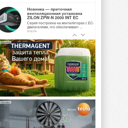
Новинка — приточная
вентиляционная установка
ZILON ZPW-N 2000 INT EC
Серия построена на вентиляторах с EC-
двигателями, что обеспечивает ...
ВЧЕРА
Учёные ЮУрГУ создали
Реклама
каскадную установку,
объединяющую солнечную и
геотермальную энергию
Природосберегающие технологии ...
ВЧЕРА
Для Арктики создали
технологию защиты
ветрогенераторов от аварий
Разработка учитывает влияние
мерзлоты, обледенения и снеговых ...
ВЧЕРА
Реклама
Гибридный тепловой насос PV/T
с одним общим испарителем
Исследователи предложили
конструкцию двухисточникового ...