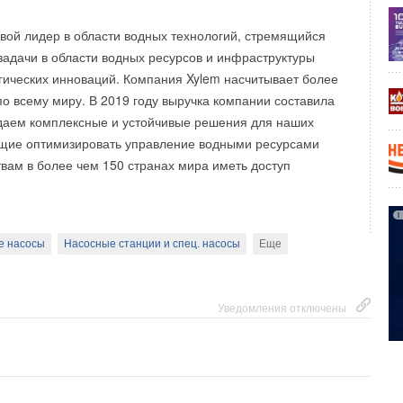
вой лидер в области водных технологий, стремящийся
адачи в области водных ресурсов и инфраструктуры
ических инноваций. Компания Xylem насчитывает более
по всему миру. В 2019 году выручка компании составила
даем комплексные и устойчивые решения для наших
ющие оптимизировать управление водными ресурсами
вам в более чем 150 странах мира иметь доступ
 — первый кондиционер с тканевым покрытием Нaori,
стижные премии в сфере дизайна: iF Design Award 2021
ignguide.com/entry/310450-haori) в номинации «Продуктовый
SIGN AWARD 2021 в номинации «Кондиционеры для
е насосы
Насосные станции и спец. насосы
Погружные насосы
Компьютерная техника, про
Еще
.g-mark.org/award/describe/52109?token=hH9sb50F8K)
Уведомления отключены