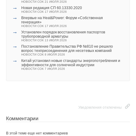
НОВОСТИ СОК 21 ИЮЛЯ 2026
→
Новая редакция СП 60.13330.2020
Текст комментария
НОВОСТИ СОК 17 ИЮЛЯ 2026
→
Впервые на Heat&Power: Форум «Собственная
генерация»
НОВОСТИ СОК 17 ИЮЛЯ 2026
→
Установлен порядок восстановления паспортов
трубопроводной арматуры
НОВОСТИ СОК 13 ИЮЛЯ 2026
→
Постановление Правительства РФ №810 не решило
вопрос техприсоединения для несетевых компаний
Получение звания первого в мире завода-маяка VRF — это
НОВОСТИ СОК 8 ИЮЛЯ 2026
→
Китай установил новые стандарты энергопотребления и
не только доказательство успешного применения
эффективности для солнечной индустрии
на практике стратегии цифровой трансформации Hisense, но
НОВОСТИ СОК 7 ИЮЛЯ 2026
и безграничная приверженность технологиям и качеству. В
будущем Hisense будет постоянно повышать уровень своего
производства, создавая цифровую модель для развития
отрасли HVAC и внося вклад в развитие мировой
производственной отрасли.
Уведомления отключены
Комментарии
В этой теме еще нет комментариев