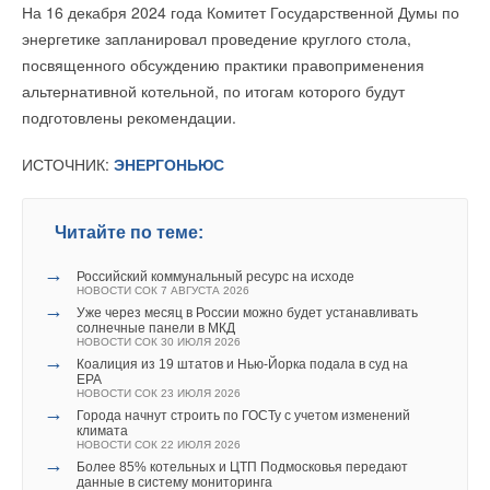
энергопотреблением и систему точного контроля
На 16 декабря 2024 года Комитет Государственной Думы по
одобрены сертификатом РМРС
НОВОСТИ СОК 6 АВГУСТА 2026
энергозатрат. Более того, завод добился очень точного
энергетике запланировал проведение круглого стола,
управления искусственным интеллектом, реализовав
посвященного обсуждению практики правоприменения
энергосберегающую технологию для оборудования
альтернативной котельной, по итогам которого будут
с высоким потреблением энергии, для производственного
подготовлены рекомендации.
и испытательного оборудования, что снизило потребление
энергии на
3
8
%
.
ИСТОЧНИК:
ЭНЕРГОНЬЮС
Уведомления отключены
Комментарии
Руководство Центра передового производства и цепочек
поставок WEF уверено «
заводы-маяки повышают
Читайте по теме:
В этой теме еще нет комментариев
стандарты цифровой трансформации. Эти передовые
→
Российский коммунальный ресурс на исходе
технологии призваны не только повысить
НОВОСТИ СОК 7 АВГУСТА 2026
→
эффективность производства компании, но и создать
Уже через месяц в России можно будет устанавливать
Добавить комментарий
солнечные панели в МКД
инклюзивное и устойчивое будущее для сотрудников
НОВОСТИ СОК 30 ИЮЛЯ 2026
→
и общества
».
Коалиция из 19 штатов и Нью-Йорка подала в суд на
Ваше имя *
EPA
НОВОСТИ СОК 23 ИЮЛЯ 2026
→
Города начнут строить по ГОСТу с учетом изменений
климата
Ваш E-mail *
НОВОСТИ СОК 22 ИЮЛЯ 2026
→
Более 85% котельных и ЦТП Подмосковья передают
данные в систему мониторинга