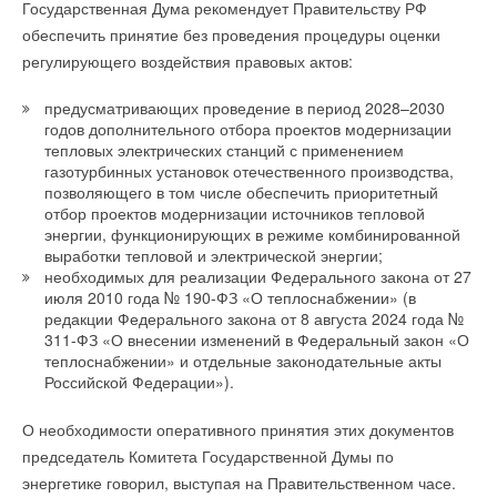
Государственная Дума рекомендует Правительству РФ
НОВОСТИ СОК 6 АВГУСТА 2026
→
обеспечить принятие без проведения процедуры оценки
Для Арктики создали технологию защиты
ветрогенераторов от аварий
регулирующего воздействия правовых актов:
НОВОСТИ СОК 6 АВГУСТА 2026
→
Гибридный тепловой насос PV/T с одним общим
испарителем
предусматривающих проведение в период 2028–2030
НОВОСТИ СОК 5 АВГУСТА 2026
годов дополнительного отбора проектов модернизации
→
Тепловые насосы в связке с солнечной генерацией и
тепловых электрических станций с применением
накопителем снижают потребление на 60%
НОВОСТИ СОК 4 АВГУСТА 2026
газотурбинных установок отечественного производства,
→
США запретили использование иностранных
позволяющего в том числе обеспечить приоритетный
инверторов
отбор проектов модернизации источников тепловой
НОВОСТИ СОК 31 ИЮЛЯ 2026
энергии, функционирующих в режиме комбинированной
→
Компания Hisense первая в отрасли VRF внедрила в процесс
Уже через месяц в России можно будет устанавливать
выработки тепловой и электрической энергии;
солнечные панели в МКД
производства мостовой кран для повышения эффективности
НОВОСТИ СОК 30 ИЮЛЯ 2026
необходимых для реализации Федерального закона от 27
перемещения частей установок по производственным
июля 2010 года № 190-ФЗ «О теплоснабжении» (в
площадям.
редакции Федерального закона от 8 августа 2024 года №
311-ФЗ «О внесении изменений в Федеральный закон «О
теплоснабжении» и отдельные законодательные акты
Развитие завода Hisense заключается не только
Российской Федерации»).
в производстве. Стремясь к повышению эффективности
Уведомления отключены
цепочек поставок, компания Hisense применила
О необходимости оперативного принятия этих документов
управляемую искусственным интеллектом сквозную систему
Комментарии
председатель Комитета Государственной Думы по
принятия интеллектуальных решений и гибкую систему
энергетике говорил, выступая на Правительственном часе.