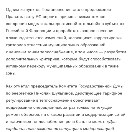
доставки.
В этой теме еще нет комментариев
Одним из пунктов Постановления стало предложение
Используя технологии дополненной и виртуальной
Правительству РФ оценить причины низких темпов
реальности, Hisense сделала процесс обучения сотрудников
Добавить комментарий
внедрения модели «альтернативной котельной» в субъектах
более интуитивно понятным, значительно повысив его
Национальная премия способствует признанию и поддержке
Российской Федерации и проработать вопрос внесения
Ваше имя *
эффективность и уровень навыков своих сотрудников.
вклада отечественных компаний в развитие отрасли.
в законодательство изменений, касающихся корректировки
критериев отнесения муниципальных образований
«
В конкурсе приняли участие как крупные бренды-лидеры
к ценовым зонам теплоснабжения, в том числе — разработки
Ваш E-mail *
рынка, так и новички, задающие тренды. Кроме того,
дополнительных критериев, которые будут способствовать
отмечу особую поддержку, которую отраслевые
активному переходу муниципальных образований в такие
ассоциаций, союзы и информационные партнеры
зоны.
Текст комментария
оказывали весь год, освещая наши мероприятия. Желаем
всем участникам конкурса и победителям развиваться
Как отметил председатель Комитета Государственной Думы
и менять реальность вокруг
», — прокомментировал
по энергетике Николай Шульгинов, действующее тарифное
председатель оргкомитета премии «Бренд года в России
регулирование в теплоснабжении обеспечивает
2024», вице-президент Российской Академии общественных
поддержание операционных затрат только на текущий
связей
Сергей Трофименко
.
ремонт объектов, ни о каком развитии и модернизации сетей
и источников теплоснабжения речи быть не может. «
Для
Для повышения операционной эффективности Hisense
кардинального изменения ситуации с модернизацией
создала платформу цифровых двойников, основанную