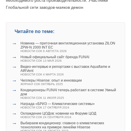
необходимого роста производительности. Участники
Глобальной сети заводов-маяков демон
Читайте по теме:
→
Новинка — приточная вентиляционная установка ZILON
ZPW-N 2000 INT EC
НОВОСТИ СОК 6 АВГУСТА 2026
→
Новый официальный сайт бренда FUNAI
НОВОСТИ СОК 13 МАЯ 2026
→
Видео-интервью и репортажи с выставок Aquaflame и
AIRVent
НОВОСТИ СОК 4 МАРТА 2026
→
Чиллеры Hisense: опыт и инновации
ЖУРНАЛ СОК ОКТЯБРЬ 2025
→
Кондиционеры FUNAI теперь работают в системе Умный
дом
НОВОСТИ СОК 11 ИЮЛЯ 2025
→
Награда «БРИЗ — Климатические системы»
НОВОСТИ СОК 17 ОКТЯБРЯ 2024
→
Охлаждение ЦОДов: новинки на Форуме ЦОД
НОВОСТИ СОК 24 СЕНТЯБРЯ 2024
→
Выбираем кондиционер: главное о климатических
технологиях на примере линейки Hisense
НОВОСТИ СОК 18 АВГУСТА 2023