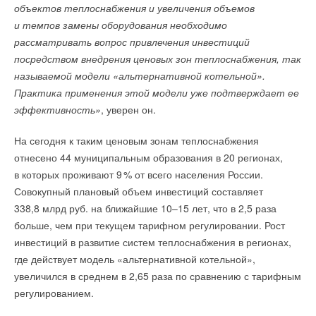
объектов теплоснабжения и увеличения объемов
на ключевых показателях, которые отслеживаются в режиме
Читайте по теме:
и темпов замены оборудования необходимо
реального времени. Платформа обеспечивает прозрачное
рассматривать вопрос привлечения инвестиций
→
управление показателями и комплексно в автоматическом
«Мир Хомутов» перенимает опыт цифровизации в Китае
НОВОСТИ СОК 11 ИЮНЯ 2026
посредством внедрения ценовых зон теплоснабжения, так
режиме отслеживает и принимает сигналы, на их основе
→
Компания «Мир Хомутов» получила награду на премии
называемой модели «альтернативной котельной».
формирует стратегии и планы.
AQUAFLAME AWARDS 2026
НОВОСТИ СОК 11 ФЕВРАЛЯ 2026
Практика применения этой модели уже подтверждает ее
→
Компания «Мир Хомутов» представила очередную
эффективность»
, уверен он.
новинку - цветные пластиковые стяжки
НОВОСТИ СОК 8 ДЕКАБРЯ 2025
→
Траверсы монтажные: всё, что вы хотели знать, но
На сегодня к таким ценовым зонам теплоснабжения
боялись спросить
ЖУРНАЛ СОК ОКТЯБРЬ 2025
отнесено 44 муниципальным образования в 20 регионах,
→
Быстросъемный ремонтный хомут МХ Краб
в которых проживают
9
% от всего населения России.
НОВОСТИ СОК 15 СЕНТЯБРЯ 2025
→
Совокупный плановый объем инвестиций составляет
Хомуты из нержавеющей стали для сантехники
ЖУРНАЛ СОК СЕНТЯБРЬ 2025
338,8 млрд руб. на ближайшие 10–15 лет, что в 2,5 раза
→
BIM против Прячущегося в деталях, или Хомуты в
«цифре»
больше, чем при текущем тарифном регулировании. Рост
ЖУРНАЛ СОК ОКТЯБРЬ 2023
инвестиций в развитие систем теплоснабжения в регионах,
→
Компания «Мир хомутов» разработала бим-модели всех
видов трубных хомутов
где действует модель «альтернативной котельной»,
НОВОСТИ СОК 28 АВГУСТА 2023
увеличился в среднем в 2,65 раза по сравнению с тарифным
→
Группа ПОЛИПЛАСТИК расширила линейку запорно-
С помощью технологии Интернета вещей Hisense успешно
регулирующей арматуры
регулированием.
внедрила систему цифрового управления
НОВОСТИ СОК 7 АВГУСТА 2026
→
Запорные клапаны Ридан для систем холодоснабжения