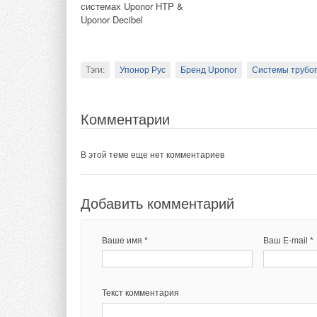
системах Uponor HTP &
Комментарии
Uponor Decibel
Комментарии
В этой теме еще нет комментариев
Тэги:
Упонор Рус
Бренд Uponor
Системы трубо
В этой теме еще нет комментариев
Добавить комментарий
Комментарии
Добавить комментарий
Ваше имя *
Ваш E-mail *
В этой теме еще нет комментариев
Ваше имя *
Ваш E-mail *
Текст комментария
Добавить комментарий
Текст комментария
Ваше имя *
Ваш E-mail *
Текст комментария