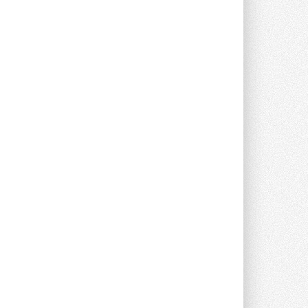
Группа «Теплолюкс» открыла
новую производственную
площадку
Открытие нового завода состоялось
сегодня в Мытищах ...
29 ИЮЛЯ 2026
Stiebel Eltron — спонсирует
международные соревнования
25 спортсменов, выступающих в
прыжках с трамплина и лыжном
двоеборье на международных ...
29 ИЮЛЯ 2026
Новый фирменный магазин
Midea открылся в Сургуте
Компания «Даичи» совместно с
партнером «Энердрим» открыла новый
фирменный магазин Midea в Сургуте ...
29 ИЮЛЯ 2026
Токио — лидер по
интенсивности использования
кондиционеров
Данные получены в ходе очередного