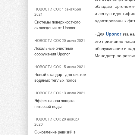
Аварийно-спасательная
обладают эргономи
служба BaltGaz в реестре
НОВОСТИ СОК 1 сентября
НОВОСТИ СОК 29 ноября
МЧС России
и легкую идентифик
2021
2018
адаптированы к фи
Системы поверхностного
Группа CAREL приобрела
НОВОСТИ СОК 18 декабря
охлаждения от Uponor
компанию Recuperator S.p.A
2014
«Для
Uponor
эта на
Патент на устройство для
НОВОСТИ СОК 20 июля 2021
это признание наши
НОВОСТИ СОК 26 ноября
модуляции пламени на
2018
Локальные очистные
обслуживание и над
горелке
сооружения Uponor
Новые вентиляционные
Менеджер по развит
установки Kentatsu
НОВОСТИ СОК 14 августа
«Компакт»
НОВОСТИ СОК 15 июля 2021
2014
Новый стандарт для систем
Водонагреватели Neva-4610
НОВОСТИ СОК 22 ноября
водяных теплых полов
меняют дизайн
2018
Утвержденные результаты
НОВОСТИ СОК 13 июля 2021
НОВОСТИ СОК 17 июля 2014
первых 9 месяцев 2018 года
Эффективная защита
Новые газовые
питьевой воды
накопительные
водонагреватели BaltGaz
НОВОСТИ СОК 20 ноября
Тэги:
Бренд Carel
Автоматика, регуляторы, модули,
2020
Обновление ревизий в
Тэги:
Армавирский завод газовой аппаратуры
Газо