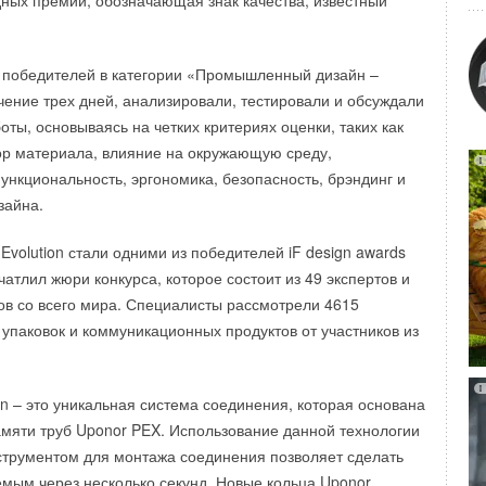
ых премий, обозначающая знак качества, известный
обенности:
 EEV , номера MX3OPSTH02 и MX3OPSTH03, будут
гономичный дизайн
.0.
поддержание заданной температуры с точностью 1 ºС в
 победителей в категории «Промышленный дизайн –
ния и ГВС
ечение трех дней, анализировали, тестировали и обсуждали
теплообменника для контуров отопления и ГВС .
ты, основываясь на четких критериях оценки, таких как
ый теплообменник
отвод продуктов сгорания
ор материала, влияние на окружающую среду,
система безопасности
ункциональность, эргономика, безопасность, брэндинг и
гностики
зайна.
управления
Evolution стали одними из победителей iF design awards
менение:
чатлил жюри конкурса, которое состоит из 49 экспертов и
в со всего мира. Специалисты рассмотрели 4615
 для постоянного и временного проживания.
иры.
 упаковок и коммуникационных продуктов от участников из
on – это уникальная система соединения, которая основана
мяти труб Uponor PEX. Использование данной технологии
трументом для монтажа соединения позволяет сделать
мым через несколько секунд. Новые кольца Uponor