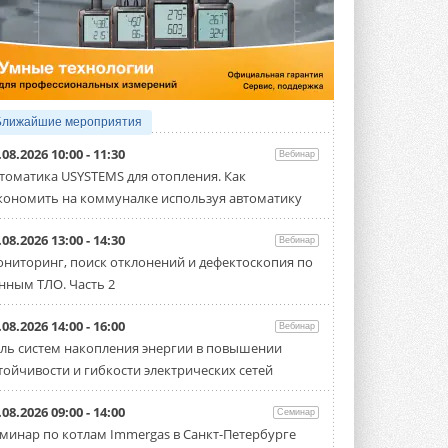
5 АВГУСТА 2026
21-й ежегодный форум
«ЦОД-2026»
Мероприятие пройдет 2-3 сентября в
отеле Radisson Slavyanskaya. Форум
посетит более двух тысяч участников ...
Ближайшие мероприятия
5 АВГУСТА 2026
.08.2026 10:00 - 11:30
Вебинар
Китайская Shenling представила
томатика USYSTEMS для отопления. Как
линейку тепловых насосов
кономить на коммуналке используя автоматику
«воздух-вода» на R290
Серия ThermaX R290 All-In-One
включает три модели ...
.08.2026 13:00 - 14:30
Вебинар
4 АВГУСТА 2026
ниторинг, поиск отклонений и дефектоскопия по
нным ТЛО. Часть 2
Тепловые насосы в связке с
солнечной генерацией и
накопителем снижают
.08.2026 14:00 - 16:00
Вебинар
потребление на 60%
ль систем накопления энергии в повышении
Исследователи из Италии установили ...
тойчивости и гибкости электрических сетей
4 АВГУСТА 2026
«РУСКЛИМАТ Fest 2026» в Уфе
.08.2026 09:00 - 14:00
Семинар
собрал свыше 700 профи
минар по котлам Immergas в Санкт-Петербурге
климатической отрасли