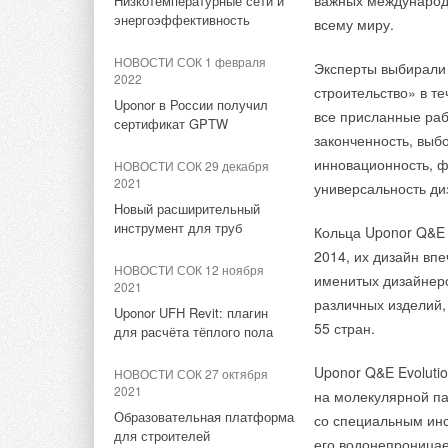
важных международн
Низкотемпературные сети и
Преимущества и ос
НОВОСТИ СОК 15 января 2016
НОВОСТИ СОК 19 марта 2020
энергоэффективность
всему миру.
На плате драйвера
Новинки BaltGaz Групп
Пострелиз: «Мир Климата –
Современный эр
изменены с 2.0 на 3
2020» завершился на
НОВОСТИ СОК 1 февраля
Автоматическое 
Эксперты выбирали
высокой ноте
НОВОСТИ СОК 17 июня 2015
2022
режимах отопле
строительство» в т
Два раздельных 
Как производятся
Uponor в России получил
все присланные рабо
НОВОСТИ СОК 6 марта 2020
Медный первичн
российские газовые колонки
сертификат GPTW
Принудительный 
законченность, выб
NEVA
Пресс-релиз выставки «Мир
Многоуровневая 
Климата-2020»
инновационность, ф
НОВОСТИ СОК 29 декабря
Система самодиа
НОВОСТИ СОК 27 апреля
2021
универсальность ди
Наличия пульта 
2015
НОВОСТИ СОК 18 марта 2019
Новый расширительный
Открытие нового
инструмент для труб
Официальные итоги
Кольца Uponor Q&E 
Рекомендуемое при
модернизированного участка
выставки МИР
2014, их дизайн впе
производства газовой
КЛИМАТА-2019
НОВОСТИ СОК 12 ноября
именитых дизайнеро
Загородные дома
горелки
2021
Городские кварт
различных изделий,
НОВОСТИ СОК 18 января 2019
Uponor UFH Revit: плагин
НОВОСТИ СОК 16 февраля
55 стран.
для расчёта тёплого пола
Инвестиции в образование
2015
Новый газовый котел BaltGaz
Uponor Q&E Evoluti
НОВОСТИ СОК 27 октября
НОВОСТИ СОК 15 января 2019
2021
на молекулярной па
Carel Industries S.p.A.
НОВОСТИ СОК 19 декабря
Образовательная платформа
со специальным инс
полностью купила компанию
2014
для строителей
HygroMatik
его водонепроницае