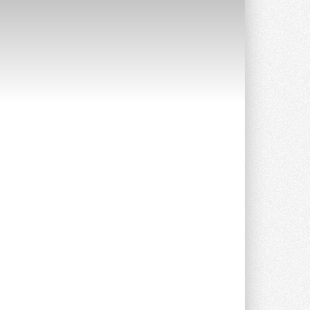
Уже через месяц в России
можно будет устанавливать
солнечные панели в МКД
С 1 сентября снимается запрет на
микрогенерацию в многоквартирных ...
30 ИЮЛЯ 2026
Канальные вентиляторы с ЕС-
двигателями Sysimple TRS EC
Poti
Новинка от Системэйр —
прямоугольный канальный ...
30 ИЮЛЯ 2026
Краска для окон: как выбрать
состав, который не
растрескается после первой
зимы
Частые вопросы о краске для окон ...
30 ИЮЛЯ 2026
СИЭНПИ РУС представила
новую серию консольных
насосов NM
Усовершенствованная гидравлика
помогает снизить энергопотребление ...
30 ИЮЛЯ 2026