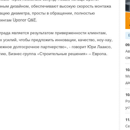
чным дизайном, обеспечивают высокую скорость монтажа
ацию диаметра, просты в обращении, полностью
тингам Uponor Q&E.
града является результатом приверженности клиентам,
х усилий, чтобы предложить инновации, качество, ноу-хау,
09
ежное долгосрочное партнерство», - говорит Юри Лааксо,
Ав
ию, Бизнес-группа «Строительные решения» – Европа.
сэ
10
Мо
да
10
Ро
ус
 термостаты,...
Холодильное оборудование
11
Се
вые настенные котлы