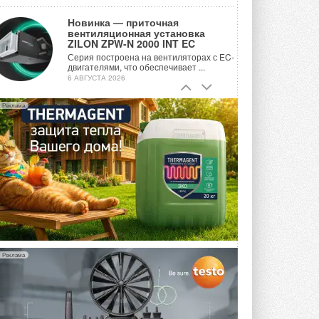
Новинка — приточная
вентиляционная установка
ZILON ZPW-N 2000 INT EC
Серия построена на вентиляторах с EC-
двигателями, что обеспечивает ...
6 АВГУСТА 2026
Учёные ЮУрГУ создали
Реклама
каскадную установку,
объединяющую солнечную и
геотермальную энергию
Природосберегающие технологии ...
6 АВГУСТА 2026
Для Арктики создали
технологию защиты
ветрогенераторов от аварий
Разработка учитывает влияние
мерзлоты, обледенения и снеговых ...
6 АВГУСТА 2026
Реклама
Гибридный тепловой насос PV/T
с одним общим испарителем
Исследователи предложили
конструкцию двухисточникового ...