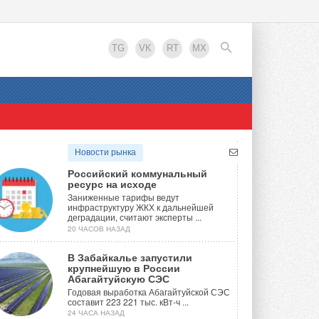
TG
VK
RT
MX
EN
Новости рынка
Российский коммунальный
ресурс на исходе
Заниженные тарифы ведут
инфраструктуру ЖКХ к дальнейшей
деградации, считают эксперты ...
20 ЧАСОВ НАЗАД
В Забайкалье запустили
крупнейшую в России
Абагайтуйскую СЭС
Годовая выработка Абагайтуйской СЭС
составит 223 221 тыс. кВт-ч ...
24 ЧАСА НАЗАД