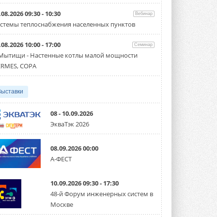
Организатором выступил торгово-
производственный холдинг ...
.08.2026 09:30 - 10:30
Вебинар
3 АВГУСТА 2026
стемы теплоснабжения населенных пунктов
«Датарк» испытал модульный
.08.2026 10:00 - 17:00
ЦОД с плотностью 54 кВт на
Семинар
стойку
 Мытищи - Настенные котлы малой мощности
Испытания прошли на собственной
RMES, COPA
производственной площадке и были ...
3 АВГУСТА 2026
Выставки
Samsung выпускает VRF-
систему DVM на R32
Линейка включает семь типоразмеров
08 - 10.09.2026
производительностью от 22,4 до 56 кВт.
ЭкваТэк 2026
Суммарная длина трубопроводов ...
3 АВГУСТА 2026
08.09.2026 00:00
«СиСофт Девелопмент» подвел
А-ФЕСТ
итоги конкурса студенческих
проектов «ТИМ-лидеры 2026»
Новый сезон конкурса «ТИМ-лидеры»
10.09.2026 09:30 - 17:30
стартует уже в сентябре 2026 года ...
3 АВГУСТА 2026
48-й Форум инженерных систем в
Москве
«Русклимат» укрепляет