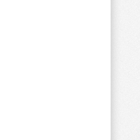
опроса Daikin о восприятии жары ...
28 ИЮЛЯ 2026
CDU производства LG прошёл
валидацию NVIDIA для ИИ-дата-
центров
Компания становится официальным
партнёром NVIDIA по системам ...
28 ИЮЛЯ 2026
В Великобритании предлагают
сделать кондиционирование
обязательным для новостроек
Либеральные демократы внесли
предложение оснащать все новые ...
1
28 ИЮЛЯ 2026
В Подмосковье запустят
производство холодильной
техники и теплообменного
оборудования
Проект реализует компания «ВЕЗА» ...
28 ИЮЛЯ 2026
Ридан объявил о старте продаж
автоматического
балансировочного клапана