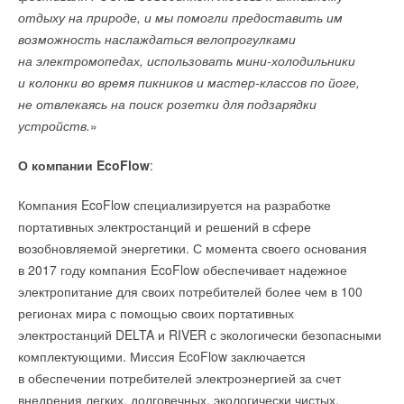
машиностроительный институт, с 1997 года — Южно-
отдыху на природе, и мы помогли предоставить им
более 150 ведущих отечественных и зарубежных
Уральский государственный университет. В соответствии
возможность наслаждаться велопрогулками
производителей и поставщиков из России,
со стратегией научно-технологического развития РФ
на электромопедах, использовать мини-холодильники
Республики Беларусь, Киргизии, Турции, Ирана,
университет сфокусирован на развитии крупных научных
и колонки во время пикников и мастер-классов по йоге,
Китая включая 8 крупных котельных заводов
: Aksa,
Ebico, HQTS, Simecs, котельный завод Tansu,
междисциплинарных проектов в области цифровой
не отвлекаясь на поиск розетки для подзарядки
Белэнергомаш-БЗЭМ, Дорогобужкотломаш, Псковский
индустрии, материаловедения и экологии. В Год науки
устройств.
»
котельный завод, Энергостройдеталь-Бийский котельный
и технологий ЮУрГУ победил в конкурсе по программе
завод, котельный завод Teplo, ПК «Бойлер», Теплообмен,
О компании EcoFlow
:
«Приоритет-2030». Вуз выполняет функции регионального
ГК ТЕХ/Motortech, ГК «АМАКС», МПНУ
«Энерготехмонтаж», Термобрест, LD/
проектного офиса Уральского межрегионального научно-
Челябинскспецгражданстрой, Теплоконтроль, Экон,
Компания EcoFlow специализируется на разработке
образовательного центра мирового уровня.
Энерготехномаш, национальные экспозиции Китая
портативных электростанций и решений в сфере
и Ирана и многие другие.
возобновляемой энергетики. С момента своего основания
Насыщенная деловая программа выставки — это 3
в 2017 году компания EcoFlow обеспечивает надежное
дня мероприятий и 10 отраслевых конференций,
ИСТОЧНИК: ТАСС
среди них
:
электропитание для своих потребителей более чем в 100
регионах мира с помощью своих портативных
Пленарное заседание Импортозамещение, инновации
электростанций DELTA и RIVER с экологически безопасными
и локализация производства в энергетике как метод
Читайте по теме:
комплектующими. Миссия EcoFlow заключается
стабилизации экономики»;
Цифровизация проектирования и эксплуатации
в обеспечении потребителей электроэнергией за счет
→
Учёные ЮУрГУ создали каскадную установку,
энергогенерирующих объектов «BIM&BЕM 2022 |
объединяющую солнечную и геотермальную энергию
внедрения легких, долговечных, экологически чистых,