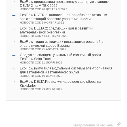
→
EcoFlow представила портативную зарядную станцию
DELTA 2 на MITEX 2022
Выставка пройдет при поддержке и участии
:
НОВОСТИ СОК 20 ДЕКАБРЯ 2022
→
EcoFlow RIVER 2: обновленная линейка портативных
Совета Федерации Федерального собрания Российской
электростанций базового уровня мощности
НОВОСТИ СОК 1 НОЯБРЯ 2022
Федерации;
→
EcoFlow DELTA 2: следующий шаг в развитии
Уведомления отключены
Комитета по энергетике Государственной Думы
альтернативной энергетики
Российской Федерации;
НОВОСТИ СОК 5 СЕНТЯБРЯ 2022
Комментарии
Ассоциации малой энергетики;
→
EcoFlow - один из ведущих поставщиков решений в
Ассоциации «Энргоинновация»;
энергетической сфере Европы
НОВОСТИ СОК 25 АВГУСТА 2022
Ассоциации «Мособлтеплоэнерго»;
В этой теме еще нет комментариев
→
Следуя за солнцем: уникальный солнечный робот
Национальной Ассоциации водоснажения
EcoFlow Solar Tracker
и водоотведения;
НОВОСТИ СОК 21 ИЮЛЯ 2022
→
Ассоциации НАЭВИ;
EcoFlow выпустила модульные системы электропитания
Добавить комментарий
для автодомов и автономного жилья
Клуба теплоэнергетиков «Флогистон»/МПНУ
НОВОСТИ СОК 10 ИЮЛЯ 2022
«Энерготехмонтаж»;
→
EcoFlow DELTA Pro получила рекордные сборы на
Ассоциации компрессорных заводов
Ваше имя *
Kickstarter
НОВОСТИ СОК 29 ИЮНЯ 2022
Посетите выставку MACHINERY/ELECTRO&HEAT
Ваш E-mail *
GENERATION 2022 и будьте в фокусе событий
теплоэнергетики!
Текст комментария
Уведомления отключены