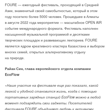
FOURE — ежегодный фестиваль, проходящий в Средней
лабораторию, где завершат разработку экологичной
Международная выставка
MACHINERY/ELECTRO&HEAT
Азии, знаменитый своей самобытностью, который в этом
технологии получения уникального российского
GENERATION 2022
— это уникальная возможность встречи
году посетило более 5000 человек. Прошедшее в Алматы
полиуретана, способного заместить импорт
», — сказали
с целевым посетителем-конечным потребителем,
в августе 2022 года мероприятие — масштабное OPEN AIR
в пресс-службе.
заинтересованным в приобретении продукции для
событие международного формата. Фестиваль наполнен
строительства, ремонта, модернизации котельных, ТЭЦ,
В ЮУрГУ пояснили, что открытие новой лаборатории
насыщенной музыкальной программой и десятками
ТЭС, ГРЭС, автономных энергоцентров объектов генерации
запланировано к концу 2022 года при помощи гранта
творческих площадок и развивающих лекториев. FOURE
коммунального сектора, промышленных предприятий,
Уральского межрегионального научно-образовательного
является ядром креативного кластера Казахстана и выбором
гражданских объектов и их автономного энергоснабжения.
центра мирового уровня «Передовые производственные
многих семей, открытых альтернативному отдыху
технологии и материалы» (УМНОЦ) и финансовой
на природе.
поддержке завода СТИ. Предполагается, что после
Райан Син, глава европейского отдела компании
завершения всех необходимых исследований новое
EcoFlow
производство также будет в Челябинске.
«
Наше участие на фестивале еще раз показало, какой
Завод «Современные технологии изоляции» (СТИ)
легкой и удобной становится жизнь, когда с помощью
занимается производством теплоизолированных труб для
портативных зарядных станций EcoFlow можно в любой
теплотрасс ЖКХ, транспортировки нефти и газа.
момент подзарядить свои гаджеты. Посетителей
ЮУрГУ основан в 1943 году как Челябинский механико-
ПРЕИМУЩЕСТВА ПОСЕЩЕНИЯ ВЫСТАВКИ
:
фестиваля FOURE объединяет любовь к активному