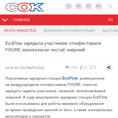
TG
VK
RT
MX
ГЛАВНОЕ
EN
В ЮУрГУ откроют лабораторию для создания
Главное событие теплоэнергетической отрасли
ЛЕНТА НОВОСТЕЙ
ВЕБИНАРЫ И КОНФЕРЕНЦИИ
ВЫСТАВ
экологичного полиуретана
EcoFlow зарядила участников этнофестиваля
08:24 30 СЕНТЯБРЯ 2022
2243
1
0
FOURE экологически чистой энергией
08:27 30 СЕНТЯБРЯ 2022
2269
2
0
10.2022
Transliteration
10.2022
23:03 30 СЕНТЯБРЯ 2022
2240
3
0
Портативные зарядные станции
EcoFlow
, размещенные
на международном этнофестивале FOURE, помогли
зарядить гаджеты участников «зеленой» возобновляемой
энергией. В ходе мероприятия зарядные станции EcoFlow
были использованы для работы звукового оборудования
во время проведения занятий по йоге, а также электрических
велосипедов и самокатов.