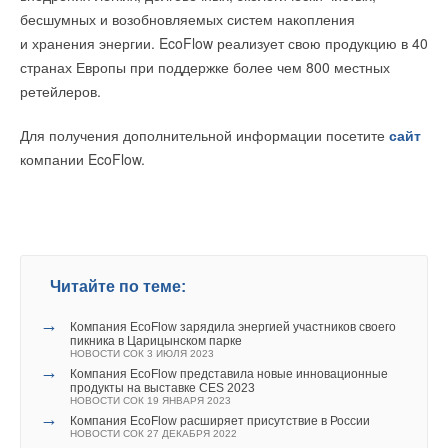
НОВОСТИ СОК 6 АВГУСТА 2026
ПРОМЫШЛЕННОСТЬ»
→
бесшумных и возобновляемых систем накопления
Для Арктики создали технологию защиты
«Распределенная генерация как инструмент
ветрогенераторов от аварий
и хранения энергии. EcoFlow реализует свою продукцию в 40
энергетической независимости предприятий.
НОВОСТИ СОК 6 АВГУСТА 2026
Инновационные решения и импортозамещение
→
странах Европы при поддержке более чем 800 местных
Гибридный тепловой насос PV/T с одним общим
в отрасли»
испарителем
ретейлеров.
НОВОСТИ СОК 5 АВГУСТА 2026
«Актуальные вопросы теплоснабжения. Повышение
→
CDU производства LG прошёл валидацию NVIDIA для
эффективности и надежности объектов
ИИ-дата-центров
Для получения дополнительной информации посетите
сайт
теплоснабжения»
НОВОСТИ СОК 28 ИЮЛЯ 2026
компании EcoFlow.
→
Коалиция из 19 штатов и Нью-Йорка подала в суд на
EPA
НОВОСТИ СОК 23 ИЮЛЯ 2026
→
Города начнут строить по ГОСТу с учетом изменений
климата
НОВОСТИ СОК 22 ИЮЛЯ 2026
→
Сколтех улучшил температурный мониторинг
инженерных систем
НОВОСТИ СОК 22 ИЮЛЯ 2026
Читайте по теме:
→
ВИЭ оказались эффективнее налогов и госрасходов в
снижении выбросов CO₂
→
Компания EcoFlow зарядила энергией участников своего
НОВОСТИ СОК 13 ИЮЛЯ 2026
пикника в Царицынском парке
→
Ученые создали лопасти для ветряков, которые на 80%
НОВОСТИ СОК 3 ИЮЛЯ 2023
легче алюминиевых
→
Компания EcoFlow представила новые инновационные
НОВОСТИ СОК 7 ИЮЛЯ 2026
продукты на выставке CES 2023
→
Гибридная энергосистема поможет Кубе сократить
НОВОСТИ СОК 19 ЯНВАРЯ 2023
выбросы на две трети
→
Компания EcoFlow расширяет присутствие в России
НОВОСТИ СОК 6 ИЮЛЯ 2026
НОВОСТИ СОК 27 ДЕКАБРЯ 2022