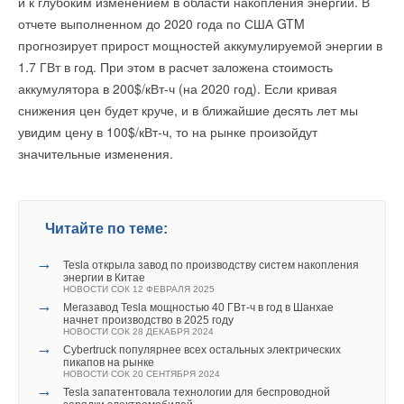
и к глубоким изменением в области накопления энергии. В
В этой теме еще нет комментариев
отчете выполненном до 2020 года по США GTM
Текст комментария
модератор
15-04-2016
В этой теме еще нет комментариев
прогнозирует прирост мощностей аккумулируемой энергии в
Опечатку поправили))
1.7 ГВт в год. При этом в расчет заложена стоимость
Добавить комментарий
Комментарий полезен?
аккумулятора в 200$/кВт-ч (на 2020 год). Если кривая
Добавить комментарий
ДА
НЕТ
снижения цен будет круче, и в ближайшие десять лет мы
Ваше имя *
1
из
1
пользователей считают этот комментарий полезным
Ваше имя *
увидим цену в 100$/кВт-ч, то на рынке произойдут
значительные изменения.
Ваш E-mail *
Добавить комментарий
Ваш E-mail *
Ваше имя *
Читайте по теме:
Текст комментария
Текст комментария
→
Tesla открыла завод по производству систем накопления
энергии в Китае
Ваш E-mail *
НОВОСТИ СОК 12 ФЕВРАЛЯ 2025
→
Мегазавод Tesla мощностью 40 ГВт-ч в год в Шанхае
начнет производство в 2025 году
НОВОСТИ СОК 28 ДЕКАБРЯ 2024
→
Текст комментария
Cybertruck популярнее всех остальных электрических
пикапов на рынке
НОВОСТИ СОК 20 СЕНТЯБРЯ 2024
→
Tesla запатентовала технологии для беспроводной