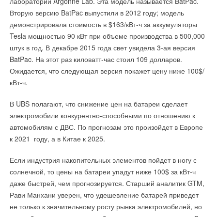
лаборатории Argonne Lab. Эта модель называется BatPac.
→
дополнена новым типоразмером 11,2
→
НОВОСТИ СОК 28 ИЮНЯ 2023
Bosch объявил о крупнейшей за свою 137-летнюю
Аварийно-спасательная служба BaltGaz в реестре МЧС
НОВОСТИ СОК 3 АВГУСТА 2026
Вторую версию BatPac выпустили в 2012 году; модель
→
историю сделке
России
Датский производитель насосов Grundfos объявил об
НОВОСТИ СОК 25 ИЮЛЯ 2024
НОВОСТИ СОК 19 ДЕКАБРЯ 2014
уходе с российского рынка
демонстрировала стоимость в $163/кВт-ч за аккумуляторы
→
→
НОВОСТИ СОК 25 АВГУСТА 2022
Петербургский завод Bosch передали под управление
Патент на устройство для модуляции пламени на
Tesla мощностью 90 кВт при объеме производства в 500,000
→
«Газпрома»
горелке
Grundfos расширила линейку вертикальных насосов
НОВОСТИ СОК 23 МАЯ 2024
НОВОСТИ СОК 18 ДЕКАБРЯ 2014
НОВОСТИ СОК 11 МАРТА 2022
штук в год. В декабре 2015 года свет увидела 3-ая версия
→
→
Bosch инвестировал в переработку li-ion аккумуляторов
Ежегодное совещание в компании АСТИВ
«следующего поколения»
BatPac. На этот раз киловатт-час стоил 109 долларов.
НОВОСТИ СОК 18 ФЕВРАЛЯ 2022
НОВОСТИ СОК 21 МАЯ 2024
→
Оборудование GRUNDFOS включено в Реестр
Ожидается, что следующая версия покажет цену ниже 100$/
Уведомления отключены
→
Путин передал структуре «Газпрома» управление
промышленной продукции, произведённой в РФ
«дочками» Ariston и BSH
кВт-ч.
НОВОСТИ СОК 18 ФЕВРАЛЯ 2022
Комментарии
НОВОСТИ СОК 27 АПРЕЛЯ 2024
→
Grundfos Product Center переходит на новый
→
Bоsch и Buderus представили каталоги продукции и
улучшенный интерфейс
В UBS полагают, что снижение цен на батареи сделает
решений на 2023 год
Уведомления отключены
НОВОСТИ СОК 10 ФЕВРАЛЯ 2022
НОВОСТИ СОК 17 ЯНВАРЯ 2023
В этой теме еще нет комментариев
→
электромобили конкурентно-способными по отношению к
«Грундфос» стал партнёром проекта «Дети солнца»
→
Лучшие проекты: «Умная котельная с удаленным
Комментарии
НОВОСТИ СОК 21 ЯНВАРЯ 2022
автомобилям с ДВС. По прогнозам это произойдет в Европе
контролем»
НОВОСТИ СОК 29 НОЯБРЯ 2022
к 2021 году, а в Китае к 2025.
Добавить комментарий
Ген
15-04-2016
Вы на что замахиваетесь? Если в Госдуме узнают, что вы придумали
Если индустрия накопительных элементов пойдет в ногу с
устройство для 'думоудаления', то вам - не поздоровится!
Ваше имя *
солнечной, то цены на батареи упадут ниже 100$ за кВт-ч
Комментарий полезен?
даже быстрей, чем прогнозируется. Старший аналитик GTM,
Уведомления отключены
ДА
НЕТ
Рави Манхани уверен, что удешевление батарей приведет
Уведомления отключены
Ваш E-mail *
Комментарии
1
из
1
пользователей считают этот комментарий полезным
не только к значительному росту рынка электромобилей, но
Комментарии