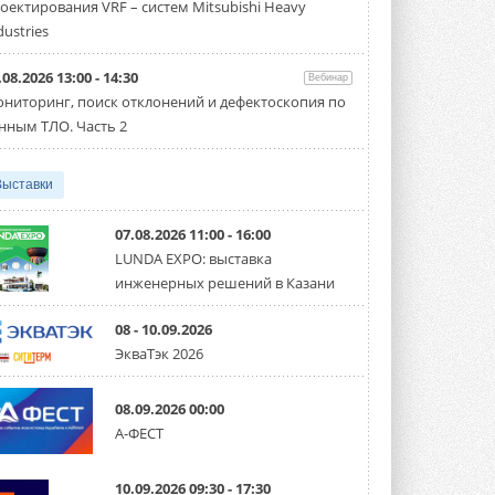
оектирования VRF – систем Mitsubishi Heavy
производительностью от 22,4 до 56 кВт.
Суммарная длина трубопроводов ...
dustries
3 АВГУСТА 2026
.08.2026 13:00 - 14:30
Вебинар
«СиСофт Девелопмент» подвел
ниторинг, поиск отклонений и дефектоскопия по
итоги конкурса студенческих
проектов «ТИМ-лидеры 2026»
нным ТЛО. Часть 2
Новый сезон конкурса «ТИМ-лидеры»
стартует уже в сентябре 2026 года ...
3 АВГУСТА 2026
Выставки
«Русклимат» укрепляет
партнёрство за Уралом
07.08.2026 11:00 - 16:00
Президент Омского землячества в
LUNDA EXPO: выставка
Москве Михаил Тимошенко посетил
инженерных решений в Казани
Омск с трёхдневным рабочим визитом ...
31 ИЮЛЯ 2026
08 - 10.09.2026
Carrier модернизирует
ЭкваТэк 2026
флагманский чиллер AquaEdge
19XR
Чиллер получил новую версию,
08.09.2026 00:00
работающую на хладагенте R1234ze ...
А-ФЕСТ
31 ИЮЛЯ 2026
Mitsubishi расширяет
10.09.2026 09:30 - 17:30