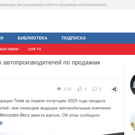
ала немецких автопроизводителей по продажам электромобилей
знан лучшим предприятием города
ет дешевле, чем водород из природного
ИИ
БИБЛИОТЕКА
ПОДПИСКА
1458
1823
3
0
0
0
ВЫСТАВКИ
COK TV
их автопроизводителей по продажам
1742
4
0
рация Tesla за первое полугодие 2023 года продала
илей, чем немецкие ведущие автомобильные компании
Mercedes-Benz вместе взятые. Об этом сообщило
g
.