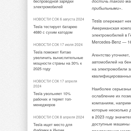
AURUS на ПМЭФ-2026:
достичь такого м
беспроводной зарядки
период 2026-2030 гг.
директоров
ТПХ «Р
превосходство дизайна
электромобилей
прибыльными
».
все инициативы соц
НОВОСТИ СОК 23 июля 2026
НОВОСТИ СОК 9 июня 2026
НОВОСТИ СОК 6 августа 2024
персональный вклад
Tesla опережает не
В Дагестане ввели вторую
Русклимат на ПМЭФ-2026:
Tesla тестирует батарею
Американская компа
очередь крупнейшей в
инновации и партнёрства
4680 с сухим катодом
России ветроэлектростанции
электромобилей в Ге
Mercedes-Benz — 16
ЖУРНАЛ СОК июнь 2026
НОВОСТИ СОК 17 июля 2024
НОВОСТИ СОК 22 июля 2026
Свежий воздух без
Tesla поможет Китаю
LONGi вновь установила
Агентство уточняет
компромиссов: новые
увеличить вычислительные
мировой рекорд
автомобилей на бен
приточно-вытяжные
мощности страны на 30% к
эффективности тандемных
установки SHUFT UniMAX
2025 году
на электромобили з
солнечных элементов —
для квартиры и частного
квалифицированных 
35,5%
дома
НОВОСТИ СОК 17 апреля
2024
НОВОСТИ СОК 22 июля 2026
Наиболее серьезным
ЖУРНАЛ СОК июнь 2026
Tesla увольняет 10%
ослабление их пози
Германия подключила более
Водонагреватель Royal
рабочих и теряет топ-
1 ГВт морской
компаниям, наприме
Thermo Smalto Inverter:
менеджеров
ветроэнергетики за полгода
Но такая ситуация с
которые несколько 
интеллект, стиль и
энергоэффективность
проекты по возобно
в 2023 году значите
НОВОСТИ СОК 8 апреля 2024
НОВОСТИ СОК 21 июля 2026
H2, чем предельные
доступные машины с
Tesla ищет место для
В КНР ввели в строй «самую
фабрики в Индии
предпочтения местн