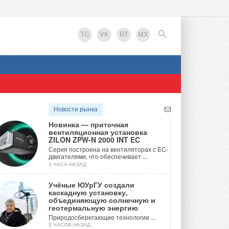
TG
VK
RT
MX
EN
Новости рынка
Новинка — приточная
вентиляционная установка
ZILON ZPW-N 2000 INT EC
Серия построена на вентиляторах с EC-
двигателями, что обеспечивает ...
3 ЧАСА НАЗАД
Учёные ЮУрГУ создали
каскадную установку,
объединяющую солнечную и
геотермальную энергию
Природосберегающие технологии ...
5 ЧАСОВ НАЗАД