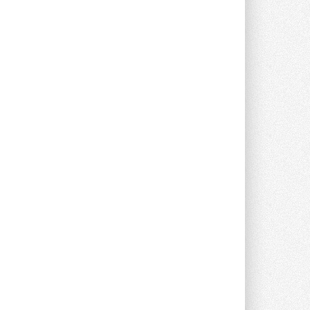
предложение оснащать все новые ...
1
28 ИЮЛЯ 2026
В Подмосковье запустят
производство холодильной
техники и теплообменного
оборудования
Проект реализует компания «ВЕЗА» ...
28 ИЮЛЯ 2026
Ридан объявил о старте продаж
автоматического
балансировочного клапана
Клапан APT‑R3 производится на заводе
в Лешково (Московская область) ...
27 ИЮЛЯ 2026
Шумоглушители собственного
производства от компании
TURKOV
Новая линейка пластинчатых
прямоугольных шумоглушителей ...
27 ИЮЛЯ 2026
Aquatherm Almaty 2026:
ключевая платформа для
развития инженерных систем