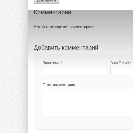
Также в 2021 году 
Комментарии
расширения масштаб
дешевле природного
В этой теме еще нет комментариев
на 15 из 28 смодел
дешевле серого вод
рынках также к 2050
Добавить комментарий
В то же время далек
Ваше имя *
Ваш E-mail *
В 2020 году консал
немецкого Федераль
«Затраты и пути пр
Текст комментария
на основе электрич
анализа — авторы н
«зелёного» водород
производятся на его
В 2021 году немецк