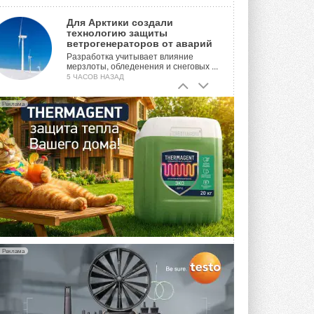
Для Арктики создали
технологию защиты
ветрогенераторов от аварий
Разработка учитывает влияние
мерзлоты, обледенения и снеговых ...
5 ЧАСОВ НАЗАД
Гибридный тепловой насос PV/T
Реклама
с одним общим испарителем
Исследователи предложили
конструкцию двухисточникового ...
ВЧЕРА
21-й ежегодный форум
«ЦОД-2026»
Мероприятие пройдет 2-3 сентября в
отеле Radisson Slavyanskaya. Форум
посетит более двух тысяч участников ...
ВЧЕРА
Реклама
Китайская Shenling представила
линейку тепловых насосов
«воздух-вода» на R290
Серия ThermaX R290 All-In-One
включает три модели ...