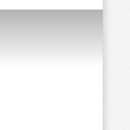
Краска для окон: как выбрать
состав, который не
растрескается после первой
зимы
Частые вопросы о краске для окон ...
30 ИЮЛЯ 2026
СИЭНПИ РУС представила
новую серию консольных
насосов NM
Усовершенствованная гидравлика
помогает снизить энергопотребление ...
30 ИЮЛЯ 2026
Группа «Теплолюкс» открыла
новую производственную
площадку
Открытие нового завода состоялось
сегодня в Мытищах ...
29 ИЮЛЯ 2026
Stiebel Eltron — спонсирует
международные соревнования
25 спортсменов, выступающих в
прыжках с трамплина и лыжном
двоеборье на международных ...
29 ИЮЛЯ 2026