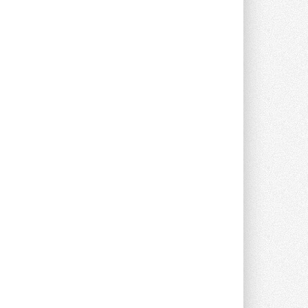
Новый фирменный магазин
Midea открылся в Сургуте
Компания «Даичи» совместно с
партнером «Энердрим» открыла новый
фирменный магазин Midea в Сургуте ...
29 ИЮЛЯ 2026
Токио — лидер по
интенсивности использования
кондиционеров
Данные получены в ходе очередного
опроса Daikin о восприятии жары ...
28 ИЮЛЯ 2026
CDU производства LG прошёл
валидацию NVIDIA для ИИ-дата-
центров
Компания становится официальным
партнёром NVIDIA по системам ...
28 ИЮЛЯ 2026
В Великобритании предлагают
сделать кондиционирование
обязательным для новостроек
Либеральные демократы внесли