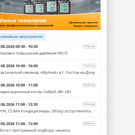
4 АВГУСТА 2026
Тепловые насосы в связке с
солнечной генерацией и
накопителем снижают
потребление на 60%
Исследователи из Италии установили ...
Ближайшие мероприятия
4 АВГУСТА 2026
.08.2026 09:30 - 10:30
Вебинар
«РУСКЛИМАТ Fest 2026» в Уфе
тановки повышения давления WILO
собрал свыше 700 профи
климатической отрасли
.08.2026 10:00 - 16:00
Семинар
Организатором выступил торгово-
производственный холдинг ...
актический семинар «MyHeat» в г. Ростов-на-Дону
3 АВГУСТА 2026
.08.2026 10:00 - 11:00
Вебинар
«Датарк» испытал модульный
нденсационные котлы Vaillant 48+ кВт
ЦОД с плотностью 54 кВт на
стойку
Испытания прошли на собственной
.08.2026 11:00 - 12:30
Вебинар
производственной площадке и были ...
YAL CLIMA Кондиционеры. Обзор ассортимента.
3 АВГУСТА 2026
Samsung выпускает VRF-
.08.2026 11:00 - 12:00
Вебинар
систему DVM на R32
бота с программой подбора, нюансы
Линейка включает семь типоразмеров