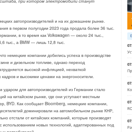
асштаба, при котором электромобили станут
усклимат»
Михаила Тимошенко, который лично курирует
иальной ответственности Технопарка и вносит
 в развитие города.
мецких автопроизводителей и на их домашнем рынке.
ния в первом полугодии 2023 года продала более 36 тыс.
рмании, в то время как Volkswagen — около 24 тыс.,
,6 тыс., а BMW — лишь 12,8 тыс.
07
Ус
, что немецкие компании добились успеха в производстве
зине и дизельном топливе, однако переход
07
атрудняется высокой инфляцией, нехваткой
Пр
кадров и высокими ценами на энергоносители.
07
 ударом для автопроизводителей из Германии стало
Ко
ций на китайском рынке, где они уступают местным
07
р, BYD. Как сообщает Bloomberg, немецкие компании,
RO
охранится ненадолго. Согласно отчету, к 2030 году новые
десятилетий доминировали на автомобильном рынке КНР,
вляемому водороду смогут производить более дешевый
льно отстали от китайских компаний, которые производят
07
 издержки существующих «серых водородных активов».
 использованием новых технологий, адаптированных под
Ра
ых потребителей.