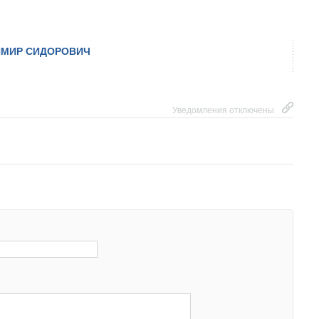
 200 евро за тонну CO
не сделают «зелёный» водород
2
ым.
МИР СИДОРОВИЧ
Уведомления отключены