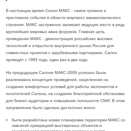
Обычные однорычажные смесители когда рычаг расположен
Челябинской области (всего 145), обновление систем
В настоящее время Салон МАКС - самое громкое и
в центральной позиции подают смесь холодной и горячей
наружного освещения в 15 муниципалитетах, а также систем
престижное событие в области мирового авиакосмического
воды, в то время как кран eno — только холодную Такая
водоснабжения региона в целом.
строения. МАКС заслуженно занимает ведущее место в ряду
конструкция позволяет избежать лишних затрат энергии на
Второй день форума пройдет в г. Южноуральск. В повестке
подогрев воды. Кроме классической конструкции eno
дня энергосервис в промышленном секторе экономики.
крупнейших мировых авиа-форумов. Главная цель
выпускается с выдвижным распылителем или выдвижной
Участники побывают нескольких предприятиях города среди
проведения МАКС - демонстрация российских высоких
насадкой. Стоимость смесителя - около 24 т.р.
которых Южноуральском арматурно-изоляторном заводе,
технологий и открытости внутреннего рынка России для
внедрившем первый в области энергосервисный проект.
совместных проектов с зарубежными партнерами. Салон
проводят с 1993 года, один раз в два года.
Уведомления отключены
На предыдущем Салоне МАКС-2009 успешно была
Уведомления отключены
Комментарии
реализована концепция проведения, нацеленная на
Комментарии
создание комфортных условий для работы экспонентов и
посетителей Салона, на создание благоприятной обстановки
В этой теме еще нет комментариев
для бизнес-аудитории и повышение лояльности СМИ. В этом
В этой теме еще нет комментариев
направлении было сделано достаточно много:
Добавить комментарий
Добавить комментарий
была разработана новая планировка территории МАКС со
Ваше имя *
сквозной нумерацией выставочных объектов и
зонированием территории для различных видов
Ваше имя *