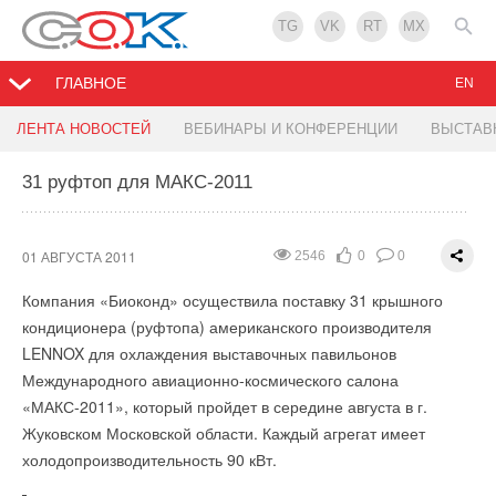
TG
VK
RT
MX
ГЛАВНОЕ
EN
Энергосберегающий смеситель
Российско-германский энергофорум
ЛЕНТА НОВОСТЕЙ
ВЕБИНАРЫ И КОНФЕРЕНЦИИ
ВЫСТАВ
31 руфтоп для МАКС-2011
29 ИЮЛЯ 2011
28 ИЮЛЯ 2011
2693
1448
0
0
0
0
Однорычажный
27 июля 2011 г. в Челябинске
смеситель для
открылся форум "Роль энергосервиса в российско-
01 АВГУСТА 2011
2546
0
0
кухни eno,
германском партнерстве по модернизации российской
который с
экономики". В двухдневной конференции принимают участие
Компания «Биоконд» осуществила поставку 31 крышного
недавнего
министр энергетики РФ Сергей Шматко, министр
кондиционера (руфтопа) американского производителя
времени
регионального развития РФ Виктор Басаргин, председатель
LENNOX для охлаждения выставочных павильонов
выпускает
правления Немецкого энергетического агентства " DENA"
Международного авиационно-космического салона
компания
Штефан Колер и другие высокопоставленные лица.
«МАКС-2011», который пройдет в середине августа в г.
Dornbracht
После пленарного заседания, на котором обсуждалась роль
Жуковском Московской области. Каждый агрегат имеет
помогает снизить
энергосбережения в модернизации российской экономики,
холодопроизводительность 90 кВт.
потребление
делегатам представлены проекты сотрудничества в сфере
горячей воды.
ЖКХ. Среди них: модернизации котельных в городах и селах