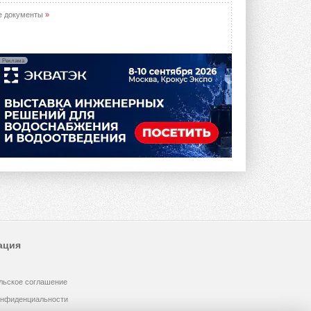
е документы
»
Реклама
ация
льское соглашение
онфиденциальности