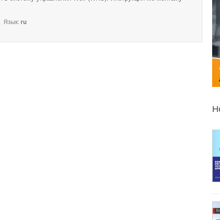
Язык:
ru
Н