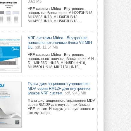
3.63 Mb
VRF-системы Midea - Внутренние
напольные блоки серии MIH22F3HN18,
MIH28F3HN18, MIH36F3HN18,
MIH45F3HN18, MIH56F3HN18,...
VRF-системы Midea - Внутренние
напольно-потолочные блоки V8 MIH-
DL.
pdf, 11.54 Mb
VRF-системы Midea - Внутренние
напольно-потолочные блоки серии MIH-
DL: MIH36DLHN18, MIH45DLHN18,
MIH56DLHN18, MIH71DLHN18,...
Пульт дистанционного управления
MDV серии RM12F для внутренних
блоков VRF систем.
pdf, 9.45 Mb
Пульт дистанционного управления MDV
серии RM12F для внутренних блоков
VRF систем. Инструкция по установке и
эксплуатации.