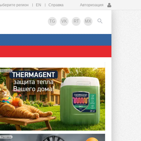
ыберите регион
EN
Справка
Авторизация
TG
VK
RT
MX
EN
Реклама
Реклама