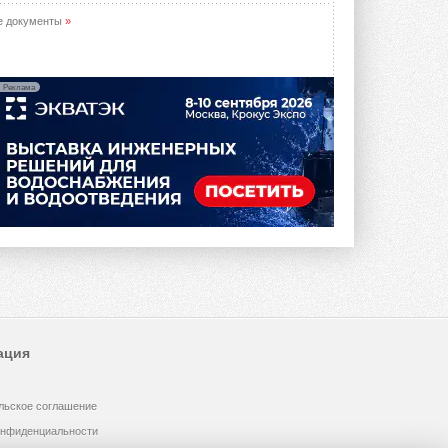
е документы
»
Реклама
ация
льское соглашение
онфиденциальности