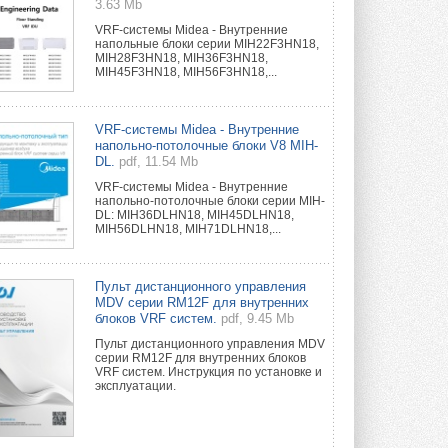
3.63 Mb
VRF-системы Midea - Внутренние
напольные блоки серии MIH22F3HN18,
MIH28F3HN18, MIH36F3HN18,
MIH45F3HN18, MIH56F3HN18,...
VRF-системы Midea - Внутренние
напольно-потолочные блоки V8 MIH-
DL.
pdf, 11.54 Mb
VRF-системы Midea - Внутренние
напольно-потолочные блоки серии MIH-
DL: MIH36DLHN18, MIH45DLHN18,
MIH56DLHN18, MIH71DLHN18,...
Пульт дистанционного управления
MDV серии RM12F для внутренних
блоков VRF систем.
pdf, 9.45 Mb
Пульт дистанционного управления MDV
серии RM12F для внутренних блоков
VRF систем. Инструкция по установке и
эксплуатации.