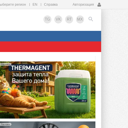
ыберите регион
EN
Справка
Авторизация
TG
VK
RT
MX
EN
Реклама
Реклама