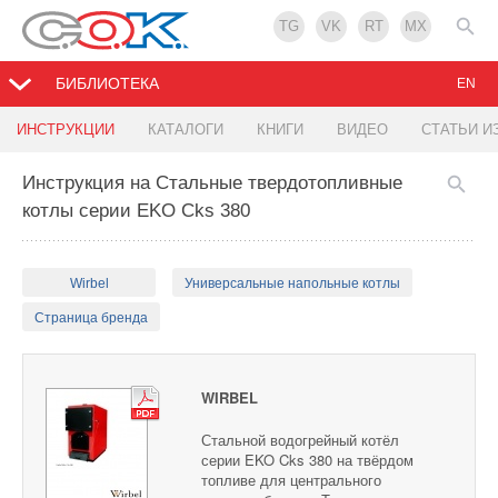
TG
VK
RT
MX
БИБЛИОТЕКА
EN
ИНСТРУКЦИИ
КАТАЛОГИ
КНИГИ
ВИДЕО
СТАТЬИ И
Инструкция на Стальные твердотопливные
котлы серии EKO Cks 380
Wirbel
Универсальные напольные котлы
Страница бренда
WIRBEL
Стальной водогрейный котёл
серии EKO Cks 380 на твёрдом
топливе для центрального