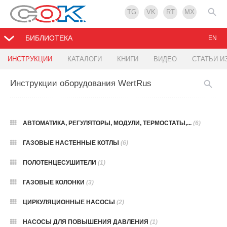
TG
VK
RT
MX
БИБЛИОТЕКА
EN
ИНСТРУКЦИИ
КАТАЛОГИ
КНИГИ
ВИДЕО
СТАТЬИ И
Инструкции оборудования WertRus
АВТОМАТИКА, РЕГУЛЯТОРЫ, МОДУЛИ, ТЕРМОСТАТЫ,...
(6)
ГАЗОВЫЕ НАСТЕННЫЕ КОТЛЫ
(6)
ПОЛОТЕНЦЕСУШИТЕЛИ
(1)
ГАЗОВЫЕ КОЛОНКИ
(3)
ЦИРКУЛЯЦИОННЫЕ НАСОСЫ
(2)
НАСОСЫ ДЛЯ ПОВЫШЕНИЯ ДАВЛЕНИЯ
(1)