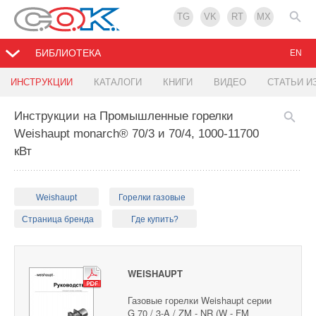
TG
VK
RT
MX
БИБЛИОТЕКА
EN
ИНСТРУКЦИИ
КАТАЛОГИ
КНИГИ
ВИДЕО
СТАТЬИ И
Инструкции на Промышленные горелки
Weishaupt monarch® 70/3 и 70/4, 1000-11700
кВт
Weishaupt
Горелки газовые
Страница бренда
Где купить?
WEISHAUPT
Газовые горелки Weishaupt серии
G 70 / 3-A / ZM - NR (W - FM