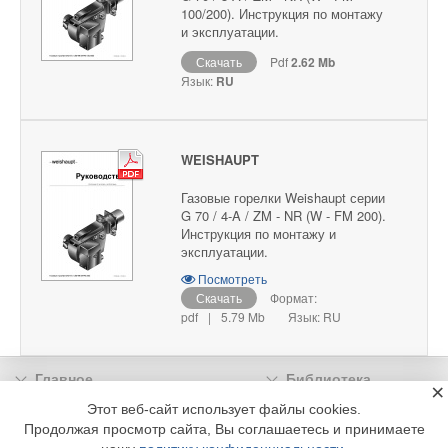
100/200). Инструкция по монтажу
и эксплуатации.
Скачать
Pdf
2.62 Mb
Язык:
RU
WEISHAUPT
Газовые горелки Weishaupt серии
G 70 / 4-A / ZM - NR (W - FM 200).
Инструкция по монтажу и
эксплуатации.
Посмотреть
Скачать
Формат:
pdf
|
5.79 Mb
Язык: RU
Главное
Библиотека
×
Подписка
Реклама
Этот веб-сайт использует файлы cookies.
Продолжая просмотр сайта, Вы соглашаетесь и принимаете
Информация