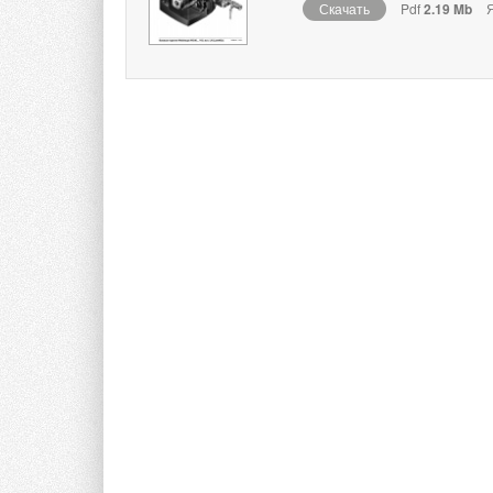
Скачать
Pdf
2.19 Mb
Я