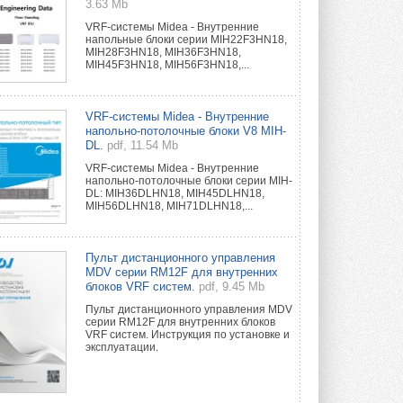
3.63 Mb
VRF-системы Midea - Внутренние
напольные блоки серии MIH22F3HN18,
MIH28F3HN18, MIH36F3HN18,
MIH45F3HN18, MIH56F3HN18,...
VRF-системы Midea - Внутренние
напольно-потолочные блоки V8 MIH-
DL.
pdf, 11.54 Mb
VRF-системы Midea - Внутренние
напольно-потолочные блоки серии MIH-
DL: MIH36DLHN18, MIH45DLHN18,
MIH56DLHN18, MIH71DLHN18,...
Пульт дистанционного управления
MDV серии RM12F для внутренних
блоков VRF систем.
pdf, 9.45 Mb
Пульт дистанционного управления MDV
серии RM12F для внутренних блоков
VRF систем. Инструкция по установке и
эксплуатации.