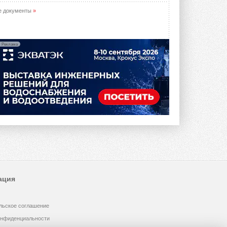
е документы
»
Реклама
ация
льское соглашение
онфиденциальности