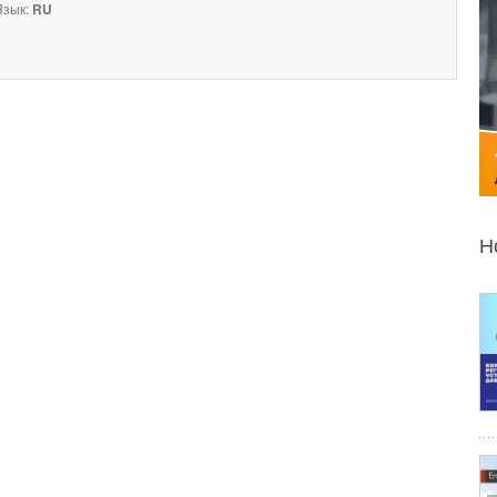
зык:
RU
Н