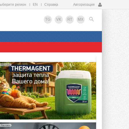
ыберите регион
EN
Справка
Авторизация
TG
VK
RT
MX
EN
Реклама
Реклама