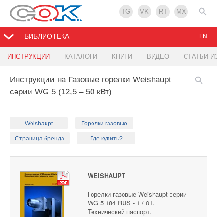
TG
VK
RT
MX
БИБЛИОТЕКА
EN
ИНСТРУКЦИИ
КАТАЛОГИ
КНИГИ
ВИДЕО
СТАТЬИ И
Инструкции на Газовые горелки Weishaupt
серии WG 5 (12,5 – 50 кВт)
Weishaupt
Горелки газовые
Страница бренда
Где купить?
WEISHAUPT
Горелки газовые Weishaupt серии
WG 5 184 RUS - 1 / 01.
Технический паспорт.