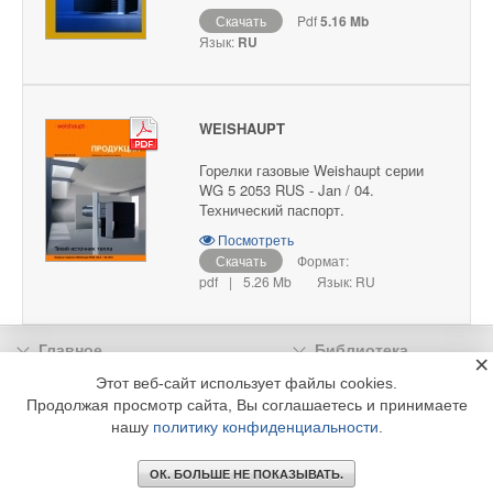
Скачать
Pdf
5.16 Mb
Язык:
RU
WEISHAUPT
Горелки газовые Weishaupt серии
WG 5 2053 RUS - Jan / 04.
Технический паспорт.
Посмотреть
Скачать
Формат:
pdf
|
5.26 Mb
Язык: RU
Главное
Библиотека
×
Подписка
Реклама
Этот веб-сайт использует файлы cookies.
Продолжая просмотр сайта, Вы соглашаетесь и принимаете
Информация
нашу
политику конфиденциальности
.
© 2002 - 2026 OOO Издательский дом «МЕДИА ТЕХНОЛОДЖИ» +7 (495) 665-00-
00
ОК. БОЛЬШЕ НЕ ПОКАЗЫВАТЬ.