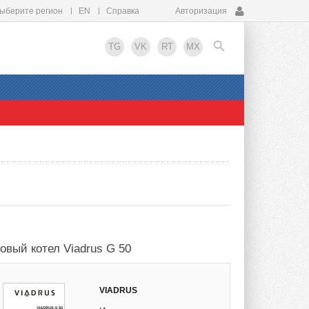
ыберите регион
EN
Справка
Авторизация
TG
VK
RT
MX
EN
зовый котел Viadrus G 50
VIADRUS