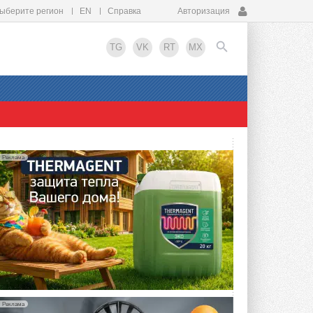
ыберите регион
EN
Справка
Авторизация
TG
VK
RT
MX
EN
Реклама
Реклама