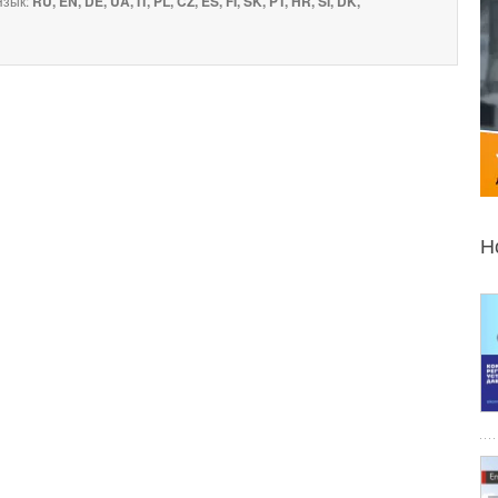
зык:
RU, EN, DE, UA, IT, PL, CZ, ES, FI, SK, PT, HR, SI, DK,
Н