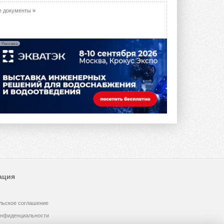
е документы
»
Реклама
ация
льское соглашение
онфиденциальности