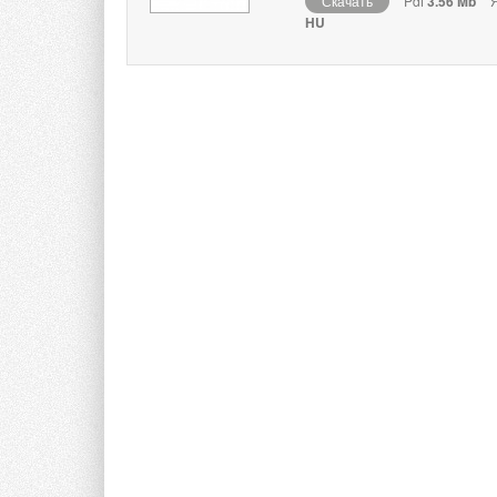
Скачать
Pdf
3.56 Mb
Я
HU