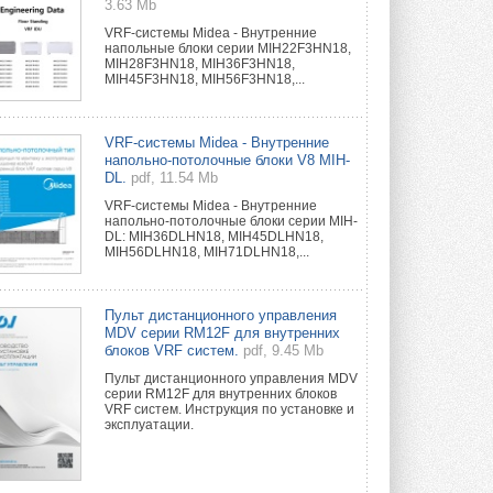
3.63 Mb
VRF-системы Midea - Внутренние
напольные блоки серии MIH22F3HN18,
MIH28F3HN18, MIH36F3HN18,
MIH45F3HN18, MIH56F3HN18,...
VRF-системы Midea - Внутренние
напольно-потолочные блоки V8 MIH-
DL.
pdf, 11.54 Mb
VRF-системы Midea - Внутренние
напольно-потолочные блоки серии MIH-
DL: MIH36DLHN18, MIH45DLHN18,
MIH56DLHN18, MIH71DLHN18,...
Пульт дистанционного управления
MDV серии RM12F для внутренних
блоков VRF систем.
pdf, 9.45 Mb
Пульт дистанционного управления MDV
серии RM12F для внутренних блоков
VRF систем. Инструкция по установке и
эксплуатации.