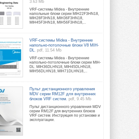
3.63 Mb
VRF-системы Midea - Внутренние
напольные блоки серии MIH22F3HN18,
MIH28F3HN18, MIH36F3HN18,
MIH45F3HN18, MIH56F3HN18,...
VRF-системы Midea - Внутренние
напольно-потолочные блоки V8 MIH-
DL.
pdf, 11.54 Mb
VRF-системы Midea - Внутренние
напольно-потолочные блоки серии MIH-
DL: MIH36DLHN18, MIH45DLHN18,
MIH56DLHN18, MIH71DLHN18,...
Пульт дистанционного управления
MDV серии RM12F для внутренних
блоков VRF систем.
pdf, 9.45 Mb
Пульт дистанционного управления MDV
серии RM12F для внутренних блоков
VRF систем. Инструкция по установке и
эксплуатации.