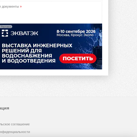
е документы
»
Реклама
ация
льское соглашение
онфиденциальности