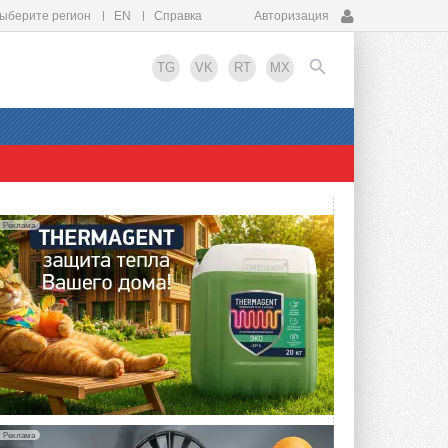
ыберите регион
EN
Справка
Авторизация
TG
VK
RT
MX
EN
Реклама
Реклама