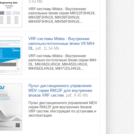
3.63 Mb
VRF-системы Midea - Внутренние
напольные блоки серии MIH22F3HN18,
MIH28F3HN18, MIH36F3HN18,
MIH45F3HN18, MIH56F3HN18,...
VRF-системы Midea - Внутренние
напольно-потолочные блоки V8 MIH-
DL.
pdf, 11.54 Mb
VRF-системы Midea - Внутренние
напольно-потолочные блоки серии MIH-
DL: MIH36DLHN18, MIH45DLHN18,
MIH56DLHN18, MIH71DLHN18,...
Пульт дистанционного управления
MDV серии RM12F для внутренних
блоков VRF систем.
pdf, 9.45 Mb
Пульт дистанционного управления MDV
серии RM12F для внутренних блоков
VRF систем. Инструкция по установке и
эксплуатации.