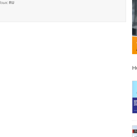
зык:
RU
Н