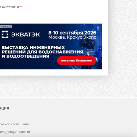
е документы
»
Реклама
ация
льское соглашение
онфиденциальности