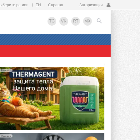
ыберите регион
EN
Справка
Авторизация
TG
VK
RT
MX
EN
Реклама
Реклама