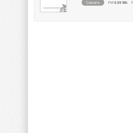
Скачать
Pdf
8.89 Mb
Я