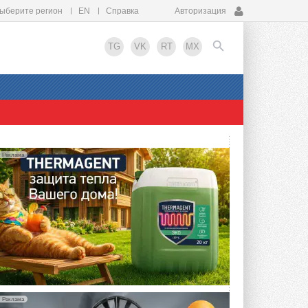
ыберите регион
EN
Справка
Авторизация
TG
VK
RT
MX
EN
Реклама
упить?
Реклама