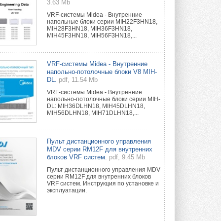
3.63 Mb
VRF-системы Midea - Внутренние
напольные блоки серии MIH22F3HN18,
MIH28F3HN18, MIH36F3HN18,
MIH45F3HN18, MIH56F3HN18,...
VRF-системы Midea - Внутренние
напольно-потолочные блоки V8 MIH-
DL.
pdf, 11.54 Mb
VRF-системы Midea - Внутренние
напольно-потолочные блоки серии MIH-
DL: MIH36DLHN18, MIH45DLHN18,
MIH56DLHN18, MIH71DLHN18,...
Пульт дистанционного управления
MDV серии RM12F для внутренних
блоков VRF систем.
pdf, 9.45 Mb
Пульт дистанционного управления MDV
серии RM12F для внутренних блоков
VRF систем. Инструкция по установке и
эксплуатации.