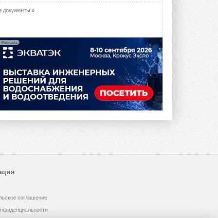
е документы
»
Реклама
ация
льское соглашение
онфиденциальности