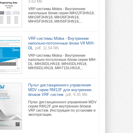
3.63 Mb
VRF-системы Midea - Внутренние
напольные блоки серии MIH22F3HN18,
MIH28F3HN18, MIH36F3HN18,
MIH45F3HN18, MIH56F3HN18,...
VRF-системы Midea - Внутренние
напольно-потолочные блоки V8 MIH-
DL.
pdf, 11.54 Mb
VRF-системы Midea - Внутренние
напольно-потолочные блоки серии MIH-
DL: MIH36DLHN18, MIH45DLHN18,
MIH56DLHN18, MIH71DLHN18,...
Пульт дистанционного управления
MDV серии RM12F для внутренних
блоков VRF систем.
pdf, 9.45 Mb
Пульт дистанционного управления MDV
серии RM12F для внутренних блоков
VRF систем. Инструкция по установке и
эксплуатации.