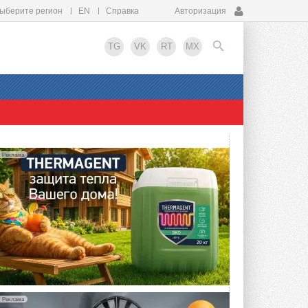
ыберите регион
EN
Справка
Авторизация
TG
VK
RT
MX
EN
Реклама
упить?
Реклама