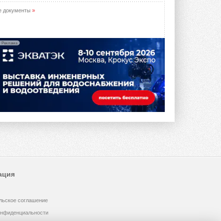
е документы
»
Реклама
ация
льское соглашение
онфиденциальности