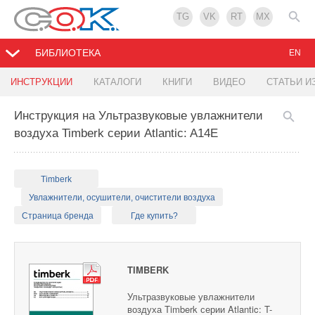
TG
VK
RT
MX
БИБЛИОТЕКА
EN
ИНСТРУКЦИИ
КАТАЛОГИ
КНИГИ
ВИДЕО
СТАТЬИ И
Инструкция на Ультразвуковые увлажнители
воздуха Timberk серии Atlantic: A14E
Timberk
Увлажнители, осушители, очистители воздуха
Страница бренда
Где купить?
TIMBERK
Ультразвуковые увлажнители
воздуха Timberk серии Atlantic: T-