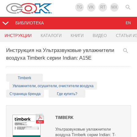
TG
VK
RT
MX
БИБЛИОТЕКА
EN
ИНСТРУКЦИИ
КАТАЛОГИ
КНИГИ
ВИДЕО
СТАТЬИ И
Инструкция на Ультразвуковые увлажнители
воздуха Timberk серии Indian: A15E
Timberk
Увлажнители, осушители, очистители воздуха
Страница бренда
Где купить?
TIMBERK
Ультразвуковые увлажнители
воздуха Timberk серии Indian: T-