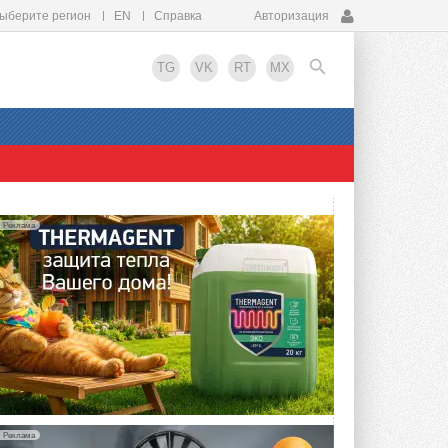
ыберите регион
EN
Справка
Авторизация
TG
VK
RT
MX
EN
Реклама
Реклама