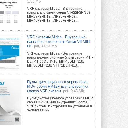
3.63 Mb
VRF-системы Midea - Внутренние
напольные блоки серии MIH22F3HN18,
MIH28F3HN18, MIH36F3HN18,
MIH45F3HN18, MIH56F3HN18,...
VRF-системы Midea - Внутренние
напольно-потолочные блоки V8 MIH-
DL.
pdf, 11.54 Mb
VRF-системы Midea - Внутренние
напольно-потолочные блоки серии MIH-
DL: MIH36DLHN18, MIH45DLHN18,
MIH56DLHN18, MIH71DLHN18,...
Пульт дистанционного управления
MDV серии RM12F для внутренних
блоков VRF систем.
pdf, 9.45 Mb
Пульт дистанционного управления MDV
серии RM12F для внутренних блоков
VRF систем. Инструкция по установке и
эксплуатации.