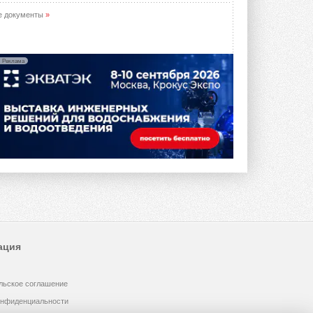
е документы
»
Реклама
ация
льское соглашение
онфиденциальности