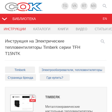
TG
VK
RT
MX
БИБЛИОТЕКА
EN
ИНСТРУКЦИИ
КАТАЛОГИ
КНИГИ
ВИДЕО
СТАТЬИ И
Инструкция на Электрические
тепловентиляторы Timberk серии TFH
T15NTK
Timberk
Электрообогреватели, тепловентиляторы
Страница бренда
Где купить?
TIMBERK
Металлокерамические
настольные тепловентиляторы