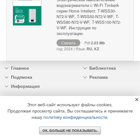
водонагреватели с Wi-Fi Timberk
серии Home Intellect: T-WSS30-
N72-V-WF, T-WSS50-N72-V-WF, T-
WSS80-N72-V-WF, T-WSS100-N72-
V-WF. Инструкция по
эксплуатации.
Скачать
Pdf
2.03 Mb
год: 2024 | Язык:
RU, KZ
Главное
Библиотека
Подписка
Реклама
Информация
×
© 2002 - 2026 OOO Издательский дом «МЕДИА ТЕХНОЛОДЖИ» +7 (495) 665-00-
00
Этот веб-сайт использует файлы cookies.
Продолжая просмотр сайта, Вы соглашаетесь и принимаете
нашу
политику конфиденциальности
.
ОК. БОЛЬШЕ НЕ ПОКАЗЫВАТЬ.