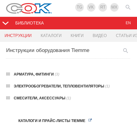
TG
VK
RT
MX
БИБЛИОТЕКА
EN
ИНСТРУКЦИИ
КАТАЛОГИ
КНИГИ
ВИДЕО
СТАТЬИ И
Инструкции оборудования Tiemme
АРМАТУРА, ФИТИНГИ
(3)
ЭЛЕКТРООБОГРЕВАТЕЛИ, ТЕПЛОВЕНТИЛЯТОРЫ
(1)
СМЕСИТЕЛИ, АКСЕССУАРЫ
(1)
КАТАЛОГИ И ПРАЙС-ЛИСТЫ TIEMME