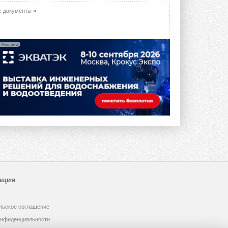
е документы
»
Реклама
ация
льское соглашение
онфиденциальности