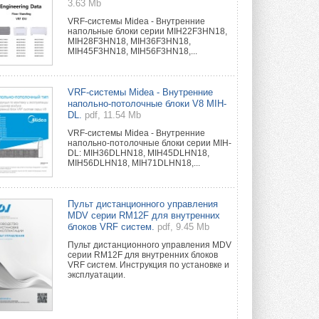
3.63 Mb
VRF-системы Midea - Внутренние
напольные блоки серии MIH22F3HN18,
MIH28F3HN18, MIH36F3HN18,
MIH45F3HN18, MIH56F3HN18,...
VRF-системы Midea - Внутренние
напольно-потолочные блоки V8 MIH-
DL.
pdf, 11.54 Mb
VRF-системы Midea - Внутренние
напольно-потолочные блоки серии MIH-
DL: MIH36DLHN18, MIH45DLHN18,
MIH56DLHN18, MIH71DLHN18,...
Пульт дистанционного управления
MDV серии RM12F для внутренних
блоков VRF систем.
pdf, 9.45 Mb
Пульт дистанционного управления MDV
серии RM12F для внутренних блоков
VRF систем. Инструкция по установке и
эксплуатации.