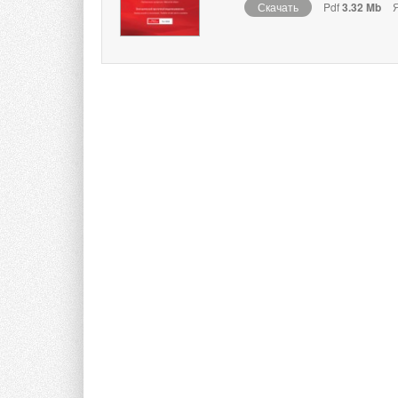
Скачать
Pdf
3.32 Mb
Я