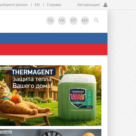
ыберите регион
EN
Справка
Авторизация
TG
VK
RT
MX
EN
Реклама
Реклама