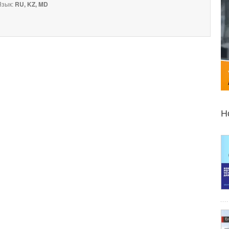
зык:
RU, KZ, MD
Н