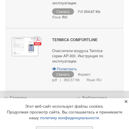
эксплуатации.
Скачать
Pdf
354.67 Kb
Язык:
RU
TERMICA COMFORTLINE
Очистители воздуха Termica
серии AP-300. Инструкция по
эксплуатации.
Посмотреть
Скачать
Формат:
pdf
|
363.57 Kb
Язык: RU
Главное
Библиотека
×
Подписка
Реклама
Этот веб-сайт использует файлы cookies.
Продолжая просмотр сайта, Вы соглашаетесь и принимаете
Информация
нашу
политику конфиденциальности
.
© 2002 - 2026 OOO Издательский дом «МЕДИА ТЕХНОЛОДЖИ» +7 (495) 665-00-