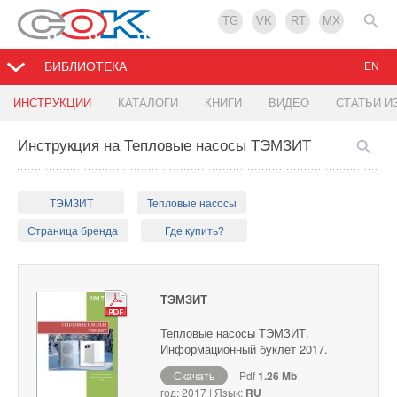
TG
VK
RT
MX
БИБЛИОТЕКА
EN
ИНСТРУКЦИИ
КАТАЛОГИ
КНИГИ
ВИДЕО
СТАТЬИ И
Инструкция на Тепловые насосы ТЭМЗИТ
ТЭМЗИТ
Тепловые насосы
Страница бренда
Где купить?
ТЭМЗИТ
Тепловые насосы ТЭМЗИТ.
Информационный буклет 2017.
Скачать
Pdf
1.26 Mb
год: 2017 | Язык:
RU