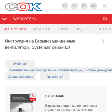
TG
VK
RT
MX
БИБЛИОТЕКА
EN
ИНСТРУКЦИИ
КАТАЛОГИ
КНИГИ
ВИДЕО
СТАТЬИ И
Инструкция на Взрывозащищенные
вентиляторы Systemair серии EX
Systemair
Вентиляционное оборудование и комплектующие, Системы дымоуда
Страница бренда
Где купить?
SYSTEMAIR
Взрывозащищенные вентиляторы
Systemair серии EX 140A/180A: