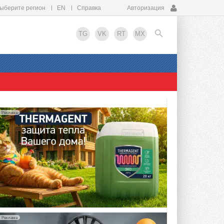
ыберите регион
EN
Справка
Авторизация
TG
VK
RT
MX
EN
Реклама
Реклама