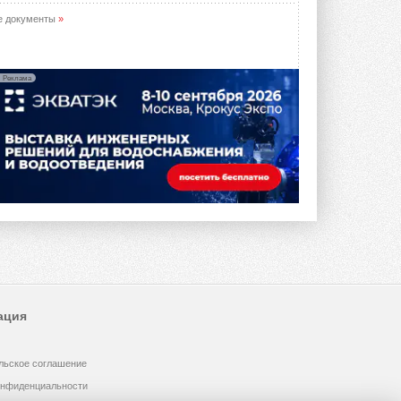
е документы
»
Реклама
ация
льское соглашение
онфиденциальности