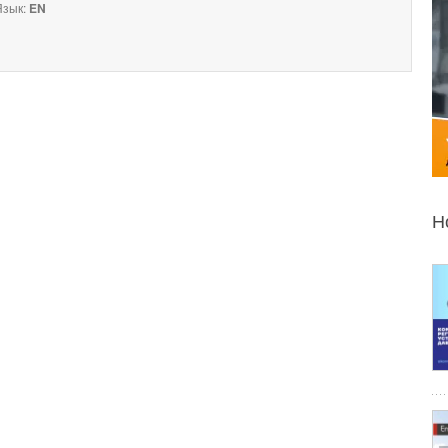
зык:
EN
Н