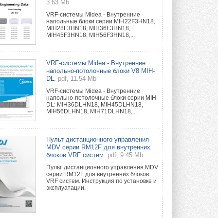
3.63 Mb
VRF-системы Midea - Внутренние
напольные блоки серии MIH22F3HN18,
MIH28F3HN18, MIH36F3HN18,
MIH45F3HN18, MIH56F3HN18,...
VRF-системы Midea - Внутренние
напольно-потолочные блоки V8 MIH-
DL.
pdf, 11.54 Mb
VRF-системы Midea - Внутренние
напольно-потолочные блоки серии MIH-
DL: MIH36DLHN18, MIH45DLHN18,
MIH56DLHN18, MIH71DLHN18,...
Пульт дистанционного управления
MDV серии RM12F для внутренних
блоков VRF систем.
pdf, 9.45 Mb
Пульт дистанционного управления MDV
серии RM12F для внутренних блоков
VRF систем. Инструкция по установке и
эксплуатации.