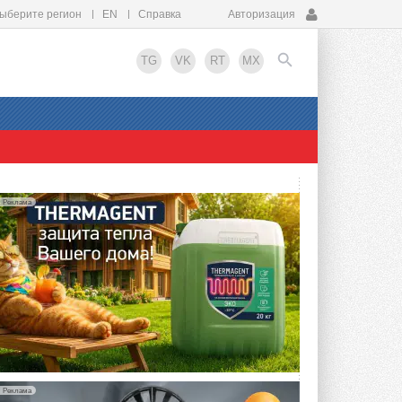
ыберите регион
EN
Справка
Авторизация
TG
VK
RT
MX
EN
Реклама
Реклама