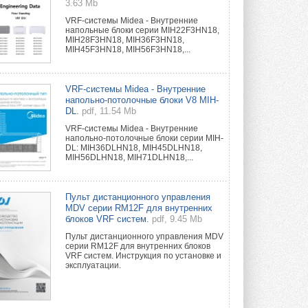
3.63 Mb
VRF-системы Midea - Внутренние
напольные блоки серии MIH22F3HN18,
MIH28F3HN18, MIH36F3HN18,
MIH45F3HN18, MIH56F3HN18,...
VRF-системы Midea - Внутренние
напольно-потолочные блоки V8 MIH-
DL.
pdf, 11.54 Mb
VRF-системы Midea - Внутренние
напольно-потолочные блоки серии MIH-
DL: MIH36DLHN18, MIH45DLHN18,
MIH56DLHN18, MIH71DLHN18,...
Пульт дистанционного управления
MDV серии RM12F для внутренних
блоков VRF систем.
pdf, 9.45 Mb
Пульт дистанционного управления MDV
серии RM12F для внутренних блоков
VRF систем. Инструкция по установке и
эксплуатации.