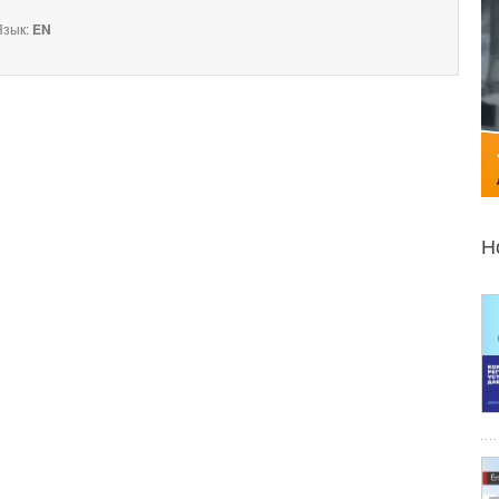
зык:
EN
Н