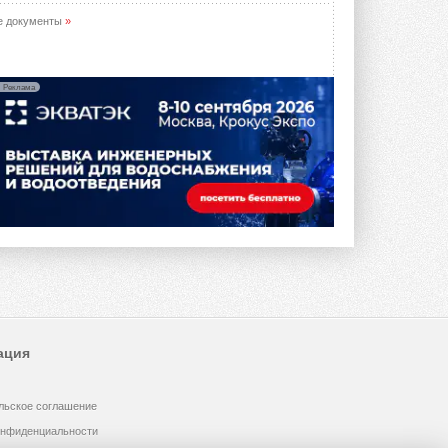
е документы
»
Реклама
ация
льское соглашение
онфиденциальности