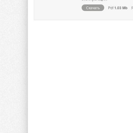
Скачать
Pdf
1.03 Mb
Я