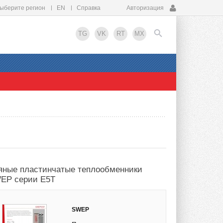
ыберите регион
EN
Справка
Авторизация
TG
VK
RT
MX
EN
яные пластинчатые теплообменники
EP серии E5T
SWEP