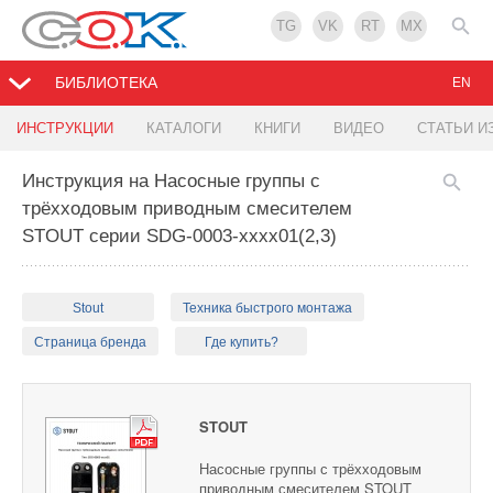
TG
VK
RT
MX
БИБЛИОТЕКА
EN
ИНСТРУКЦИИ
КАТАЛОГИ
КНИГИ
ВИДЕО
СТАТЬИ И
Инструкция на Насосные группы с
трёхходовым приводным смесителем
STOUT серии SDG-0003-хххх01(2,3)
Stout
Техника быстрого монтажа
Страница бренда
Где купить?
STOUT
Насосные группы с трёхходовым
приводным смесителем STOUT