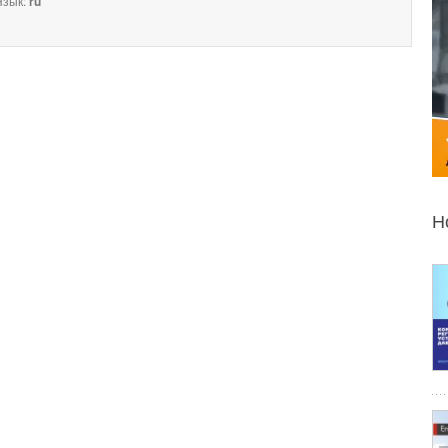
зык:
ru
Н