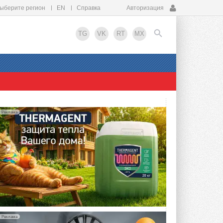
ыберите регион
EN
Справка
Авторизация
TG
VK
RT
MX
EN
Реклама
Реклама