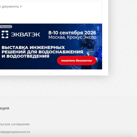
е документы
»
Реклама
ация
льское соглашение
онфиденциальности