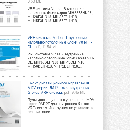
3.63 Mb
VRF-системы Midea - Внутренние
напольные блоки серии MIH22F3HN18,
MIH28F3HN18, MIH36F3HN18,
MIH45F3HN18, MIH56F3HN18,...
VRF-системы Midea - Внутренние
напольно-потолочные блоки V8 MIH-
DL.
pdf, 11.54 Mb
VRF-системы Midea - Внутренние
напольно-потолочные блоки серии MIH-
DL: MIH36DLHN18, MIH45DLHN18,
MIH56DLHN18, MIH71DLHN18,...
Пульт дистанционного управления
MDV серии RM12F для внутренних
блоков VRF систем.
pdf, 9.45 Mb
Пульт дистанционного управления MDV
серии RM12F для внутренних блоков
VRF систем. Инструкция по установке и
эксплуатации.