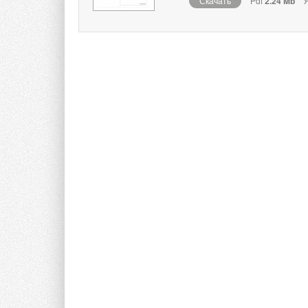
Скачать
Pdf
2.24 Mb
Я