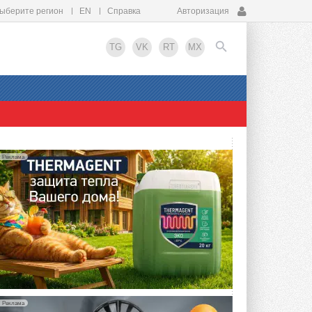
ыберите регион
EN
Справка
Авторизация
TG
VK
RT
MX
EN
Реклама
упить?
Реклама