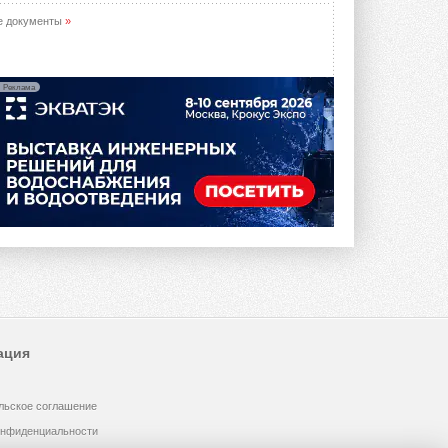
е документы
»
Реклама
ация
льское соглашение
онфиденциальности