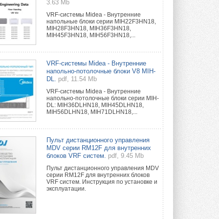
3.63 Mb
VRF-системы Midea - Внутренние
напольные блоки серии MIH22F3HN18,
MIH28F3HN18, MIH36F3HN18,
MIH45F3HN18, MIH56F3HN18,...
VRF-системы Midea - Внутренние
напольно-потолочные блоки V8 MIH-
DL.
pdf, 11.54 Mb
VRF-системы Midea - Внутренние
напольно-потолочные блоки серии MIH-
DL: MIH36DLHN18, MIH45DLHN18,
MIH56DLHN18, MIH71DLHN18,...
Пульт дистанционного управления
MDV серии RM12F для внутренних
блоков VRF систем.
pdf, 9.45 Mb
Пульт дистанционного управления MDV
серии RM12F для внутренних блоков
VRF систем. Инструкция по установке и
эксплуатации.