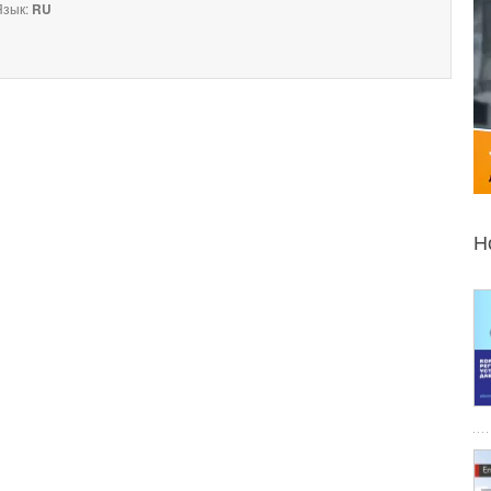
зык:
RU
Н