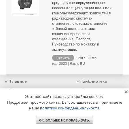
продвинутые циркуляционные
насосы для циркуляции воды или
гликольсодержащих жидкостей в
радиаторных системах
отопления, системах отопления
«тёплый пол», системах
кондиционирования и
охлаждения. Паспорт,
Руководство по монтажу и
эксплуатации.
Скачать
Pdf
1.80 Mb
год: 2023 | Язык:
RU
Главное
Библиотека
Подписка
Реклама
×
Этот веб-сайт использует файлы cookies.
Информация
Продолжая просмотр сайта, Вы соглашаетесь и принимаете
нашу
политику конфиденциальности
.
© 2002 - 2026 OOO Издательский дом «МЕДИА ТЕХНОЛОДЖИ» +7 (495) 665-00-
00
ОК. БОЛЬШЕ НЕ ПОКАЗЫВАТЬ.