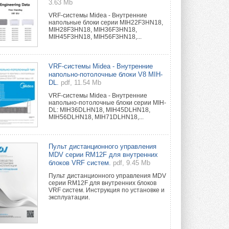
3.63 Mb
VRF-системы Midea - Внутренние
напольные блоки серии MIH22F3HN18,
MIH28F3HN18, MIH36F3HN18,
MIH45F3HN18, MIH56F3HN18,...
VRF-системы Midea - Внутренние
напольно-потолочные блоки V8 MIH-
DL.
pdf, 11.54 Mb
VRF-системы Midea - Внутренние
напольно-потолочные блоки серии MIH-
DL: MIH36DLHN18, MIH45DLHN18,
MIH56DLHN18, MIH71DLHN18,...
Пульт дистанционного управления
MDV серии RM12F для внутренних
блоков VRF систем.
pdf, 9.45 Mb
Пульт дистанционного управления MDV
серии RM12F для внутренних блоков
VRF систем. Инструкция по установке и
эксплуатации.