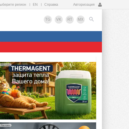
ыберите регион
EN
Справка
Авторизация
TG
VK
RT
MX
EN
Реклама
Реклама