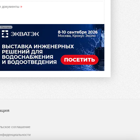
е документы
»
Реклама
ация
льское соглашение
онфиденциальности