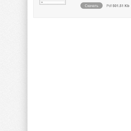
Скачать
Pdf
501.51 Kb