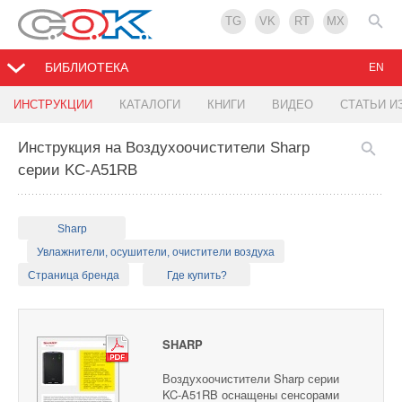
TG
VK
RT
MX
БИБЛИОТЕКА
EN
ИНСТРУКЦИИ
КАТАЛОГИ
КНИГИ
ВИДЕО
СТАТЬИ И
Инструкция на Воздухоочистители Sharp
серии KC-A51RB
Sharp
Увлажнители, осушители, очистители воздуха
Страница бренда
Где купить?
SHARP
Воздухоочистители Sharp серии
KC-A51RB оснащены сенсорами